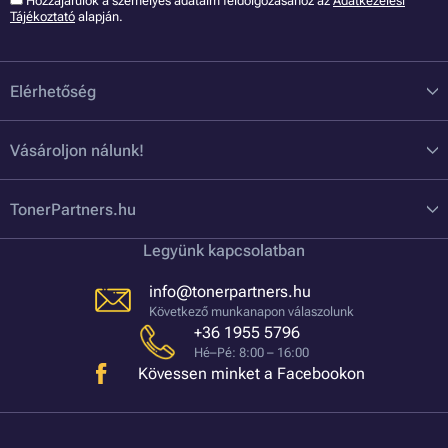
Hozzájárulok a szémelyes adataim feldolgozásához az
Adatkezelési
Tájékoztató
alapján.
Elérhetőség
Vásároljon nálunk!
TonerPartners.hu
Legyünk kapcsolatban
info@tonerpartners.hu
Következő munkanapon válaszolunk
+36 1955 5796
Hé–Pé: 8:00 – 16:00
Kövessen minket a Facebookon