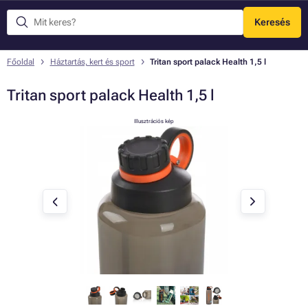
Keresés
Menü
Főoldal
Háztartás, kert és sport
Tritan sport palack Health 1,5 l
Tritan sport palack Health 1,5 l
Illusztrációs kép