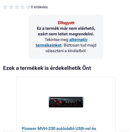
0 értékelés
Elfogyott
Ez a termék már nem elérhető,
ezért nem lehet megrendelni.
Tekintse meg
alternatív
termékeinket
. Biztosan tud majd
választani a kínálatból.
Ezek a termékek is érdekelhetik Önt
 18%
Pioneer MVH-230 autórádió USB-vel és
TP-