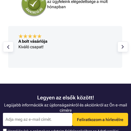
az ügyfeleink elégedettsége a múlt
hónapban
A bolt vásárlója
Kiváló csapat!
Legyen az elsők között!
Legújabb információk az újdonságainkról és akciónkról az Ön e-mail
címére
Feliratkozom a hírlevélre