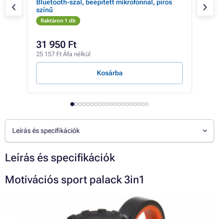
Bluetooth-szal, beépített mikrofonnal, piros
(3M
színű
kárt
Raktáron 1 db
Rak
24 3
31 950 Ft
16
25 157 Ft Áfa nélkül
13 2
Kosárba
Leírás és specifikációk
Leírás és specifikációk
Motivációs sport palack 3in1