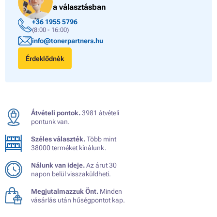
a választásban
+36 1955 5796
(8:00 - 16:00)
info@tonerpartners.hu
Érdeklődnék
Átvételi pontok.
3981 átvételi
pontunk van.
Széles választék.
Több mint
38000 terméket kínálunk.
Nálunk van ideje.
Az árut 30
napon belül visszaküldheti.
Megjutalmazzuk Önt.
Minden
vásárlás után hűségpontot kap.