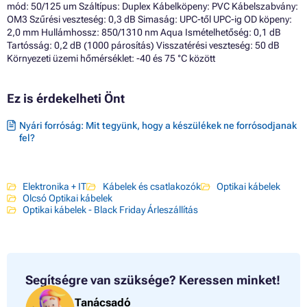
mód: 50/125 um Száltípus: Duplex Kábelköpeny: PVC Kábelszabvány:
OM3 Szűrési veszteség: 0,3 dB Simaság: UPC-től UPC-ig OD köpeny:
2,0 mm Hullámhossz: 850/1310 nm Aqua Ismételhetőség: 0,1 dB
Tartósság: 0,2 dB (1000 párosítás) Visszatérési veszteség: 50 dB
Környezeti üzemi hőmérséklet: -40 és 75 °C között
Ez is érdekelheti Önt
Nyári forróság: Mit tegyünk, hogy a készülékek ne forrósodjanak
fel?
Elektronika + IT
Kábelek és csatlakozók
Optikai kábelek
Olcsó Optikai kábelek
Optikai kábelek - Black Friday Árleszállítás
Segítségre van szüksége?
Keressen minket!
Tanácsadó