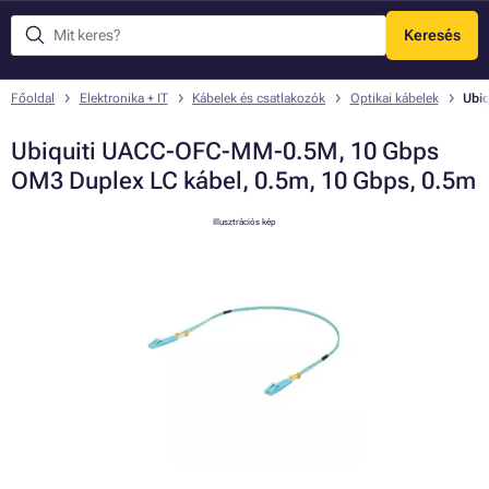
Keresés
Menü
Főoldal
Elektronika + IT
Kábelek és csatlakozók
Optikai kábelek
Ubi
Ubiquiti UACC-OFC-MM-0.5M, 10 Gbps
OM3 Duplex LC kábel, 0.5m, 10 Gbps, 0.5m
Illusztrációs kép