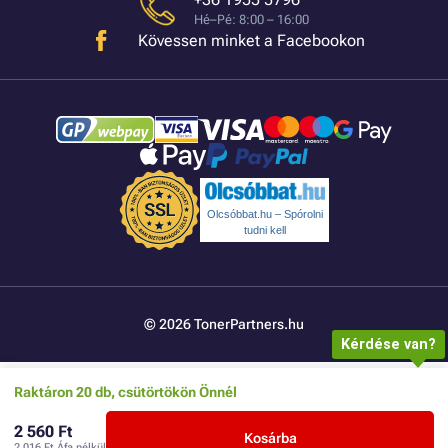
Hé–Pé: 8:00 – 16:00
Kövessen minket a Facebookon
Olcsóbbat.hu – Spórolni
tudni kell
© 2026 TonerPartners.hu
Kérdése van?
Raktáron 20 db, csütörtökön Önnél
2 560 Ft
Kosárba
2 016 Ft
Áfa nélkül