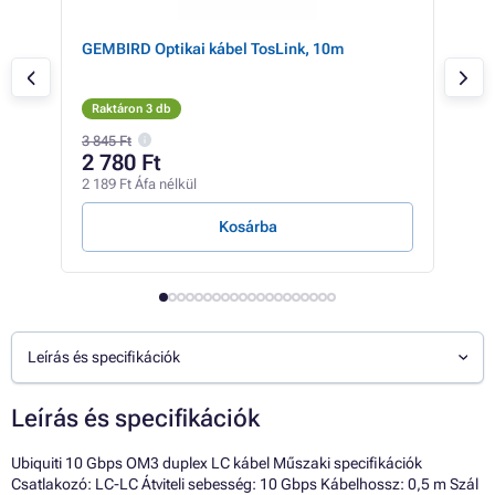
SFP
GEMBIRD Optikai kábel TosLink, 10m
GEM
b/s,
Raktáron 3 db
Rak
3 845 Ft
1 22
2 780 Ft
1 
2 189 Ft Áfa nélkül
858 
Kosárba
Leírás és specifikációk
Leírás és specifikációk
Ubiquiti 10 Gbps OM3 duplex LC kábel Műszaki specifikációk
Csatlakozó: LC-LC Átviteli sebesség: 10 Gbps Kábelhossz: 0,5 m Szál