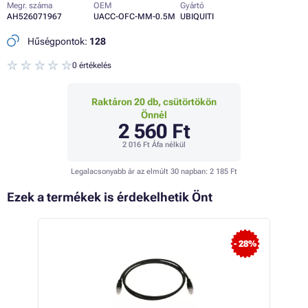
Megr. száma
OEM
Gyártó
AH526071967
UACC-OFC-MM-0.5M
UBIQUITI
Hűségpontok:
128
0 értékelés
Raktáron 20 db, csütörtökön
Önnél
2 560 Ft
2 016 Ft
Áfa nélkül
Legalacsonyabb ár az elmúlt 30 napban:
2 185 Ft
Ezek a termékek is érdekelhetik Önt
- 28%