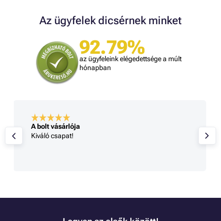
Az ügyfelek dicsérnek minket
92.79%
az ügyfeleink elégedettsége a múlt
hónapban
A bolt vásárlója
Kiváló csapat!