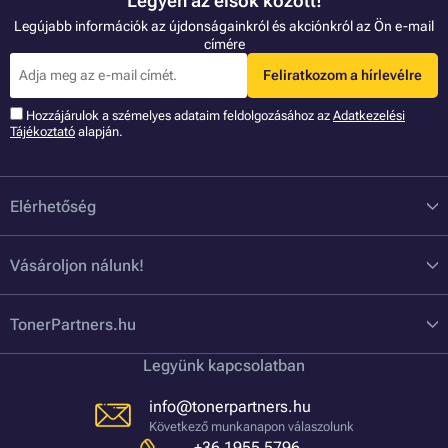
Legyen az elsők között!
Legújabb információk az újdonságainkról és akciónkról az Ön e-mail
címére
Feliratkozom a hírlevélre
Hozzájárulok a szémelyes adataim feldolgozásához az
Adatkezelési
Tájékoztató
alapján.
Elérhetőség
Vásároljon nálunk!
TonerPartners.hu
Legyünk kapcsolatban
info@tonerpartners.hu
Következő munkanapon válaszolunk
+36 1955 5796