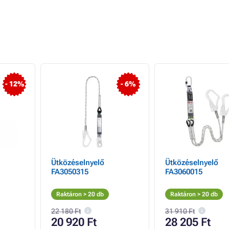
- 12%
- 6%
Ütközéselnyelő
Ütközéselnyelő
FA3050315
FA3060015
Raktáron > 20 db
Raktáron > 20 db
22 180 Ft
31 910 Ft
20 920 Ft
28 205 Ft