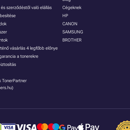
és szerződéstől való elállás
Cégeknek
besítése
HP
ódok
CANON
szer
SAMSUNG
ontok
BROTHER
rténő vásárlás 4 legfőbb előnye
garancia a tonerekre
iztosítás
 TonerPartner
ers.hu)