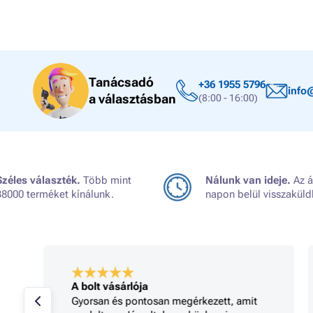
Tanácsadó
+36 1955 5796
info
a választásban
(8:00 - 16:00)
Széles választék.
Több mint
Nálunk van ideje.
Az á
38000 terméket kínálunk.
napon belül visszaküld
A bolt vásárlója
Gyorsan és pontosan megérkezett, amit