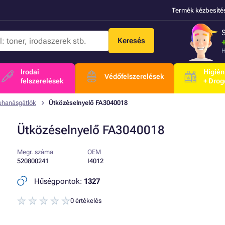
Termék kézbesíté
Keresés
H
Irodai
Higién
Védőfelszerelések
felszerelések
+ Drog
uhanásgátlók
Ütközéselnyelő FA3040018
Ütközéselnyelő FA3040018
Megr. száma
OEM
520800241
I4012
Hűségpontok:
1327
0 értékelés