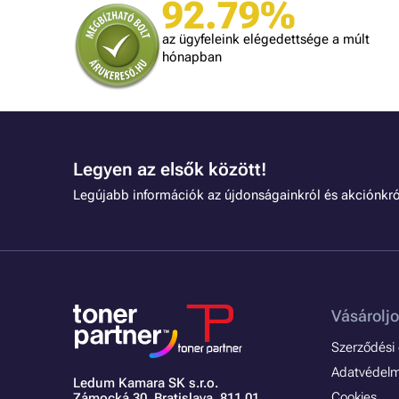
92.79%
mindennel meg vagyok elégedve!
dolgozni.
az ügyfeleink elégedettsége a múlt
hónapban
Legyen az elsők között!
Legújabb információk az újdonságainkról és akciónkró
Vásároljo
Szerződési é
Adatvédelmi
Ledum Kamara SK s.r.o.
Cookies
Zámocká 30,
Bratislava, 811 01