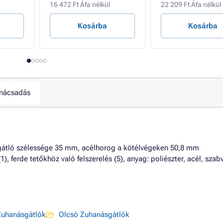
16 472 Ft Áfa nélkül
22 209 Ft Áfa nélkül
Kosárba
Kosárba
nácsadás
 gátló szélessége 35 mm, acélhorog a kötélvégeken 50,8 mm
), ferde tetőkhöz való felszerelés (5), anyag: poliészter, acél, sza
Zuhanásgátlók
Olcsó Zuhanásgátlók