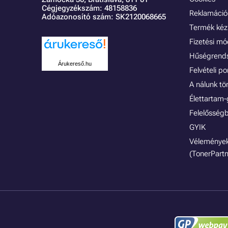
Cégjegyzékszám: 48158836
Reklamáció 
Adóazonosító szám: SK2120068665
Termék kéz
Fizetési m
Hűségrend
Árukereső.hu
Felvételi p
A nálunk tö
Élettartam-
Felelősségb
GYIK
Vélemények
(TonerPartn