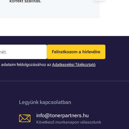
korrekt szállítás.
gy 
Feliratkozom a hírlevélre
s adataim feldolgozásához az
Adatkezelési Tájékoztató
Legyünk kapcsolatban
info@tonerpartners.hu
Következő munkanapon válaszolunk