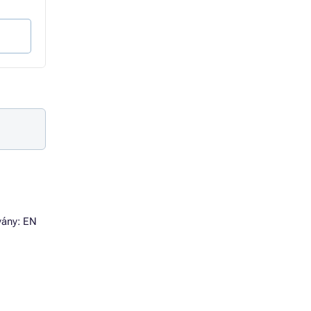
15 484 Ft Áfa nélkül
11 189 Ft Áfa nélkül
Kosárba
Kosárba
bvány: EN