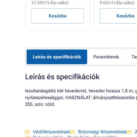
ül
57 693 Ft Áfa nélkül
9 555 Ft Áfa nélkül
Kosárba
Kosárba
Leírás és specifikációk
Paraméterek
Ta
Leírás és specifikációk
lezuhanásgátló két hevederrel, heveder hossza 1,8 m,
nyílásszélességgel, HASZNÁLAT: állványzatfelszerelés (1
355, szín: zöld.
Védőfelszerelések
Biztonsági felszerelések