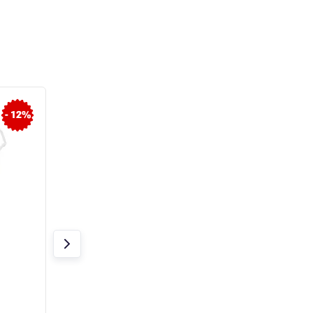
- 12%
- 5%
ABM zuhanásgátló 2
ABM zuhanásgátl
kötéllel és 3 karabinerrel
kötéllel és 2
karabinerrel.
Raktáron > 20 db
Raktáron > 20 db
20 645 Ft
16 070 Ft
19 665 Ft
14 210 Ft