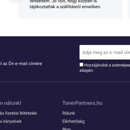
rendeltem. Jó volt, hogy közben is
tájékoztattak a szállításról emailben.
l az Ön e-mail címére
Hozzájárulok a szémelye
alapján.
n nálunk!
TonerPartners.hu
s fizetési feltételek
Rólunk
 irányelvek
Elérhetőség
Blog