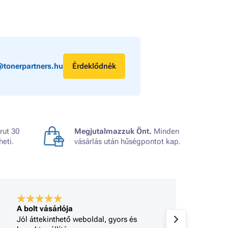
@tonerpartners.hu
Érdeklődnék
rut 30
Megjutalmazzuk Önt.
Minden
heti.
vásárlás után hűségpontot kap.
A bolt vásárlója
A bolt
Jól áttekinthető weboldal, gyors és
Minden