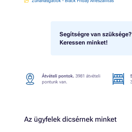
Zuhanásgátlók - Black Friday Árleszállítás
Segítségre van szüksége?
Keressen minket!
Átvételi pontok.
3981 átvételi
pontunk van.
Az ügyfelek dicsérnek minket
Judit
ték.
A kiszállítás kicsit lassú volt, egyébként