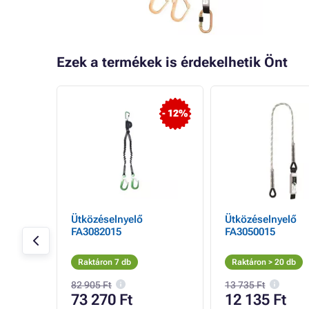
Ezek a termékek is érdekelhetik Önt
- 12%
Ütközéselnyelő
Ütközéselnyelő
FA3082015
FA3050015
Raktáron 7 db
Raktáron > 20 db
82 905 Ft
13 735 Ft
73 270 Ft
12 135 Ft