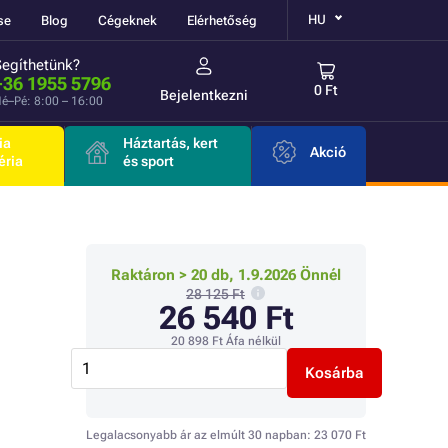
HU
se
Blog
Cégeknek
Elérhetőség
Segíthetünk?
+36 1955 5796
0 Ft
Bejelentkezni
é–Pé: 8:00 – 16:00
ia
Háztartás, kert
Akció
éria
és sport
Raktáron > 20 db, 1.9.2026 Önnél
28 125 Ft
26 540 Ft
20 898 Ft
Áfa nélkül
Kosárba
Legalacsonyabb ár az elmúlt 30 napban:
23 070 Ft