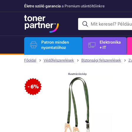
Életre szóló garancia
a Premium utántöltőinkre
Patron minden
Elektronika
nyomtatóhoz
+ IT
Főoldal
Védőfelszerelések
Biztonsági felszerelések
Z
Illusztrációs kép
- 6%