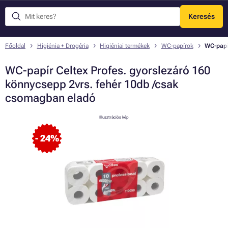
Keresés
Menü
Főoldal
Higiénia + Drogéria
Higiéniai termékek
WC-papírok
WC-papí
WC-papír Celtex Profes. gyorslezáró 160
könnycsepp 2vrs. fehér 10db /csak
csomagban eladó
Illusztrációs kép
- 24%