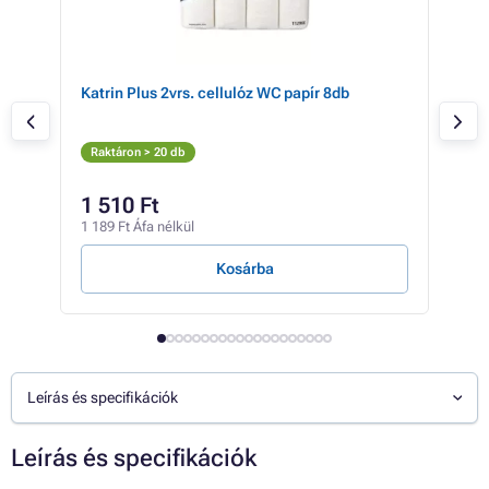
Katrin Plus 2vrs. cellulóz WC papír 8db
WC p
cso
Raktáron > 20 db
Rak
1 61
1 510 Ft
1 
1 189 Ft Áfa nélkül
1 17
Kosárba
Leírás és specifikációk
Leírás és specifikációk