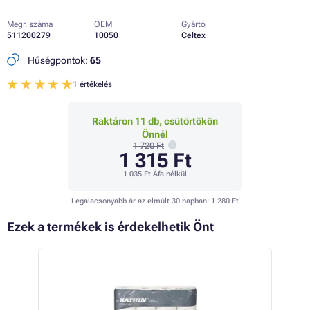
Megr. száma
OEM
Gyártó
511200279
10050
Celtex
Hűségpontok:
65
1 értékelés
Raktáron 11 db, csütörtökön
Önnél
1 720 Ft
1 315 Ft
1 035 Ft
Áfa nélkül
Legalacsonyabb ár az elmúlt 30 napban:
1 280 Ft
Ezek a termékek is érdekelhetik Önt
TO