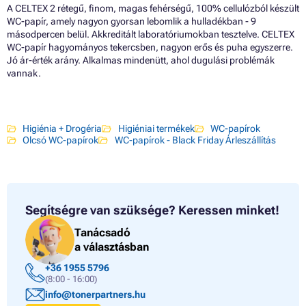
A CELTEX 2 rétegű, finom, magas fehérségű, 100% cellulózból készült
WC-papír, amely nagyon gyorsan lebomlik a hulladékban - 9
másodpercen belül. Akkreditált laboratóriumokban tesztelve. CELTEX
WC-papír hagyományos tekercsben, nagyon erős és puha egyszerre.
Jó ár-érték arány. Alkalmas mindenütt, ahol dugulási problémák
vannak.
Higiénia + Drogéria
Higiéniai termékek
WC-papírok
Olcsó WC-papírok
WC-papírok - Black Friday Árleszállítás
Segítségre van szüksége?
Keressen minket!
Tanácsadó
a választásban
+36 1955 5796
(8:00 - 16:00)
info@tonerpartners.hu