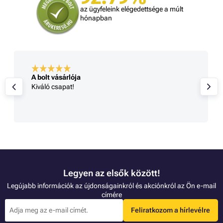
az ügyfeleink elégedettsége a múlt
hónapban
A bolt vásárlója
Kiváló csapat!
Legyen az elsők között!
Legújabb információk az újdonságainkról és akciónkról az Ön e-mail
címére
Feliratkozom a hírlevélre