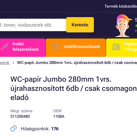
Termék kézbesíté
Keresés
H
Irodai
Higién
Védőfelszerelések
felszerelések
+ Drog
pírok
WC-papír Jumbo 280mm 1vrs. újrahasznosított 6db / csak csoma
WC-papír Jumbo 280mm 1vrs.
újrahasznosított 6db / csak csomago
eladó
Megr. száma
OEM
511200480
1108A
Hűségpontok:
176