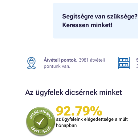
Segítségre van szüksége?
Keressen minket!
Átvételi pontok.
3981 átvételi
pontunk van.
Az ügyfelek dicsérnek minket
92.79%
Judit
ték.
A kiszállítás kicsit lassú volt, egyébként
az ügyfeleink elégedettsége a múlt
mindennel meg vagyok elégedve!
dolgozni.
hónapban