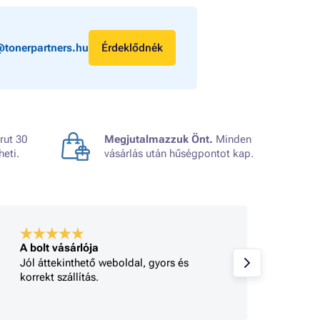
@tonerpartners.hu
Érdeklődnék
rut 30
Megjutalmazzuk Önt.
Minden
heti.
vásárlás után hűségpontot kap.
A bolt vásárlója
A bolt
Jól áttekinthető weboldal, gyors és
Minden
korrekt szállítás.
gy 