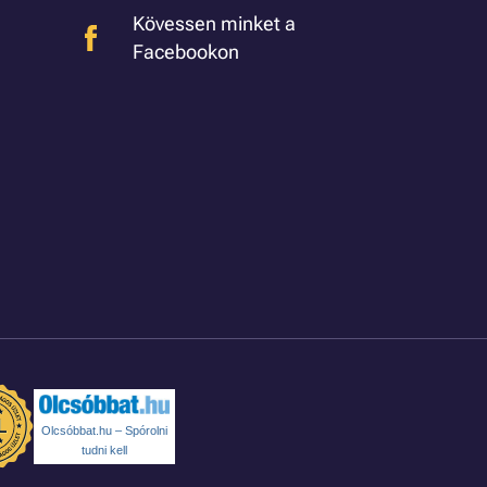
Kövessen minket a
Facebookon
Olcsóbbat.hu – Spórolni
tudni kell