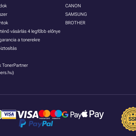
ódok
CANON
szer
SAMSUNG
ontok
BROTHER
rténő vásárlás 4 legfőbb előnye
garancia a tonerekre
iztosítás
 TonerPartner
ers.hu)