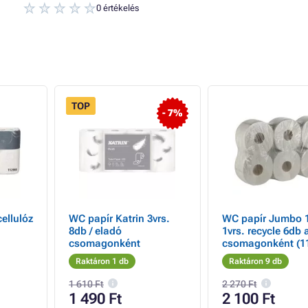
0 értékelés
TOP
- 7%
cellulóz
WC papír Katrin 3vrs.
WC papír Jumbo
8db / eladó
1vrs. recycle 6db 
csomagonként
csomagonként (1
Raktáron 1 db
Raktáron 9 db
1 610 Ft
2 270 Ft
1 490 Ft
2 100 Ft