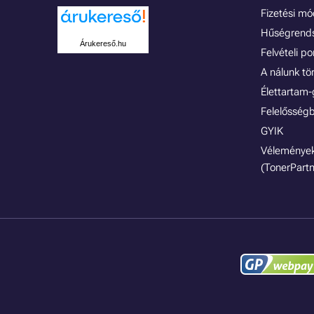
Fizetési m
Hűségrend
Árukereső.hu
Felvételi p
A nálunk tö
Élettartam-
Felelősségb
GYIK
Vélemények
(TonerPartn