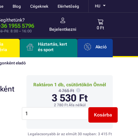
HU
se
Blog
Cégeknek
Elérhetőség
Segíthetünk?
+36 1955 5796
0 Ft
Bejelentkezni
é–Pé: 8:00 – 16:00
ia
Háztartás, kert
Akció
éria
és sport
gonként eladó
Raktáron 1 db, csütörtökön Önnél
nként
4 765 Ft
3 530 Ft
2 780 Ft
Áfa nélkül
Kosárba
Legalacsonyabb ár az elmúlt 30 napban:
3 415 Ft