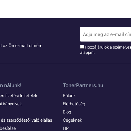
l az Ön e-mail címére
Hozzájárulok a szémelye
alapján.
n nálunk!
TonerPartners.hu
s fizetési feltételek
Rólunk
 irányelvek
Elérhetőség
Blog
és szerződéstől való elállás
Cégeknek
besítése
HP