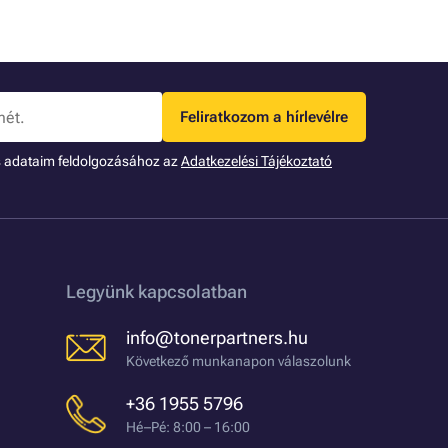
Feliratkozom a hírlevélre
s adataim feldolgozásához az
Adatkezelési Tájékoztató
Legyünk kapcsolatban
info@tonerpartners.hu
Következő munkanapon válaszolunk
+36 1955 5796
Hé–Pé: 8:00 – 16:00