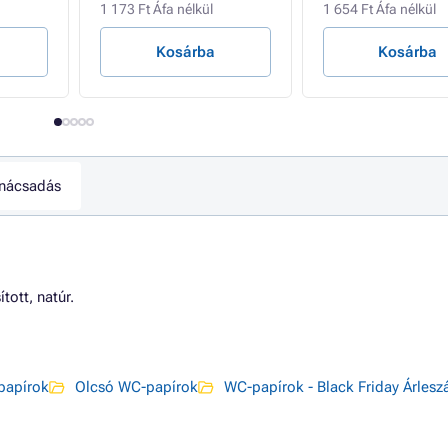
1 173 Ft Áfa nélkül
1 654 Ft Áfa nélkül
Kosárba
Kosárba
nácsadás
ott, natúr.
papírok
Olcsó WC-papírok
WC-papírok - Black Friday Árleszá