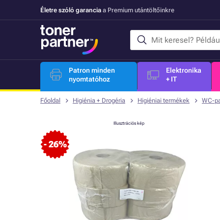
Életre szóló garancia
a Premium utántöltőinkre
Patron minden
Elektronika
nyomtatóhoz
+ IT
Főoldal
Higiénia + Drogéria
Higiéniai termékek
WC-pa
Illusztrációs kép
- 26%