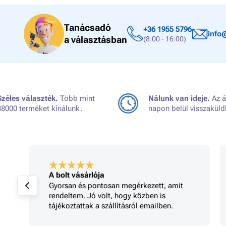
Tanácsadó
+36 1955 5796
info
a választásban
(8:00 - 16:00)
Széles választék.
Több mint
Nálunk van ideje.
Az á
38000 terméket kínálunk.
napon belül visszaküld
A bolt vásárlója
Gyorsan és pontosan megérkezett, amit
rendeltem. Jó volt, hogy közben is
tájékoztattak a szállításról emailben.