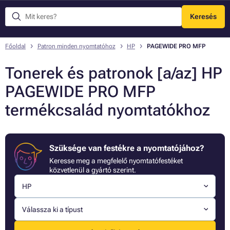
Keresés
Menü
Főoldal
Patron minden nyomtatóhoz
HP
PAGEWIDE PRO MFP
Tonerek és patronok [a/az] HP
PAGEWIDE PRO MFP
termékcsalád nyomtatókhoz
Szüksége van festékre a nyomtatójához?
Keresse meg a megfelelő nyomtatófestéket
közvetlenül a gyártó szerint.
HP
Válassza ki a típust