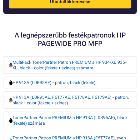
Utántöltők keresése
A legnépszerűbb festékpatronok HP
PAGEWIDE PRO MFP
MultiPack TonerPartner Patron PREMIUM a HP 934-XL,935-
XL, black + color (fekete + színes) számára
HP 913A (L0R95AE) - patron, black (fekete)
HP 913A (L0R95AE, F6T77AE, F6T78AE, F6T79AE) - patron,
black + color (fekete + színes)
TonerPartner Patron PREMIUM a HP 913A (L0R95AE), black
(fekete) számára
TonerPartner Patron PREMIUM a HP 913A (F6T77AE), cyan