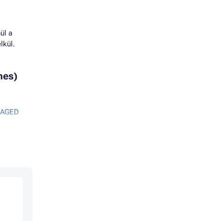
ül a
lkül.
nes)
NAGED
NAGED
 377DN
0
XI