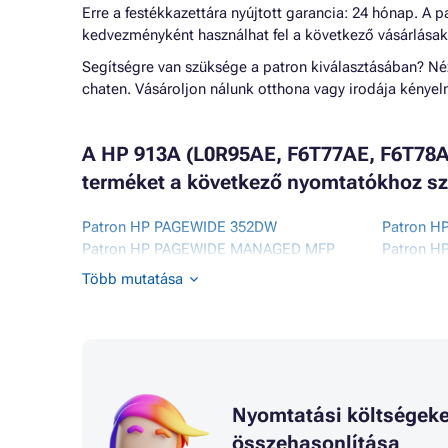
Erre a festékkazettára nyújtott garancia: 24 hónap. A
kedvezményként használhat fel a következő vásárlásak
Segítségre van szüksége a patron kiválasztásában? N
chaten. Vásároljon nálunk otthona vagy irodája kénye
A HP 913A (L0R95AE, F6T77AE, F6T78AE,
terméket a következő nyomtatókhoz sz
Patron HP PAGEWIDE 352DW
Patron H
Patron HP PAGEWIDE MANAGED MFP
Patron H
P57750
Patron H
Több mutatása
Patron HP PAGEWIDE MANAGED P55250
Patron H
Patron HP PAGEWIDE MFP 377DW
Patron H
Patron HP PAGEWIDE PRO 352DN
Patron H
Patron HP PAGEWIDE PRO 452
Patron H
Patron HP PAGEWIDE PRO 452DN
Patron H
Patron HP PAGEWIDE PRO 452DW
Patron H
Nyomtatási költségeke
összehasonlítása