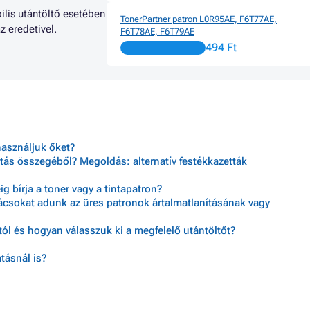
ilis utántöltő esetében
TonerPartner patron L0R95AE, F6T77AE,
az eredetivel.
F6T78AE, F6T79AE
494 Ft
használjuk őket?
tás összegéből? Megoldás: alternatív festékkazetták
 bírja a toner vagy a tintapatron?
nácsokat adunk az üres patronok ártalmatlanításának vagy
ól és hogyan válasszuk ki a megfelelő utántöltőt?
tásnál is?