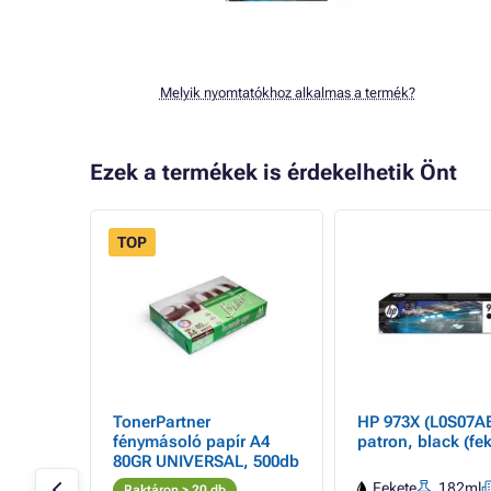
Melyik nyomtatókhoz alkalmas a termék?
Ezek a termékek is érdekelhetik Önt
TOP
 -
TonerPartner
HP 973X (L0S07AE
fénymásoló papír A4
patron, black (fek
80GR UNIVERSAL, 500db
ml
HP
Fekete
182ml
Raktáron > 20 db