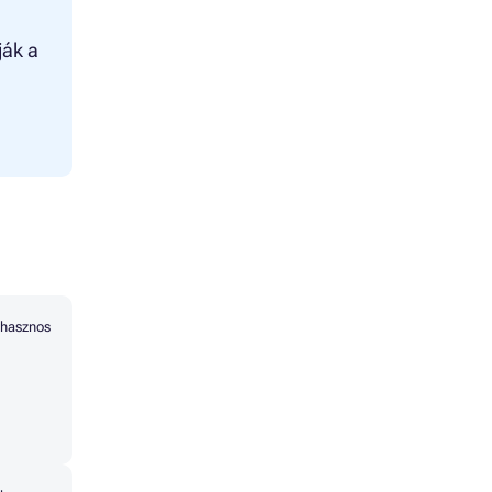
ják a
hasznos