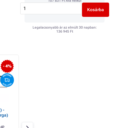
107 831 Ft
Áfa nélkül
Kosárba
Legalacsonyabb ár az elmúlt 30 napban:
136 945 Ft
- 4%
 -
HP 913A (L0R95AE) -
HP 973X (F6T81AE)
rga)
patron, black (fekete)
patron, cyan (azúr
HP
Fekete
64ml
HP
Azúrkék
82ml