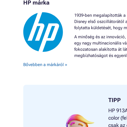
HP márka
1939-ben megalapították a H
Disney első oszcillátorától 
folytatta küldetését, hogy m
A minőség és az innováció,
egy nagy multinacionális vá
fokozatosan alakította át 
megbízhatóságot és egyenle
Bővebben a márkáról »
TIPP
HP 913A
color (f
csak az 