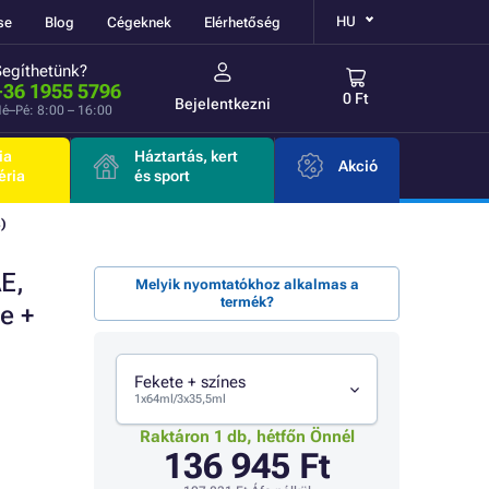
HU
se
Blog
Cégeknek
Elérhetőség
Segíthetünk?
+36 1955 5796
0 Ft
Bejelentkezni
é–Pé: 8:00 – 16:00
ia
Háztartás, kert
Akció
éria
és sport
)
E,
Melyik nyomtatókhoz alkalmas a
termék?
e +
Fekete + színes
1x64ml/3x35,5ml
Raktáron 1 db, hétfőn Önnél
136 945 Ft