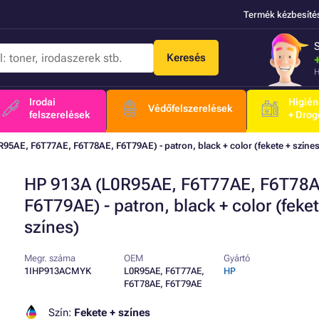
Termék kézbesíté
Keresés
H
Irodai
Higién
Védőfelszerelések
felszerelések
+ Drog
95AE, F6T77AE, F6T78AE, F6T79AE) - patron, black + color (fekete + színes
HP 913A (L0R95AE, F6T77AE, F6T78A
F6T79AE) - patron, black + color (feket
színes)
Megr. száma
OEM
Gyártó
1IHP913ACMYK
L0R95AE, F6T77AE,
HP
F6T78AE, F6T79AE
Szín:
Fekete + színes