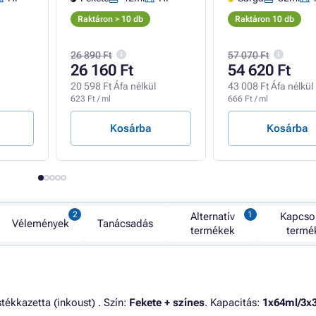
Raktáron > 10 db
Raktáron 10 db
26 890 Ft
57 070 Ft
26 160 Ft
54 620 Ft
20 598 Ft Áfa nélkül
43 008 Ft Áfa nélkül
623 Ft / ml
666 Ft / ml
Kosárba
Kosárba
Alternatív
Kapcso
Vélemények
Tanácsadás
termékek
termé
tékkazetta (inkoust) . Szín:
Fekete + színes
. Kapacitás:
1x64ml/3x