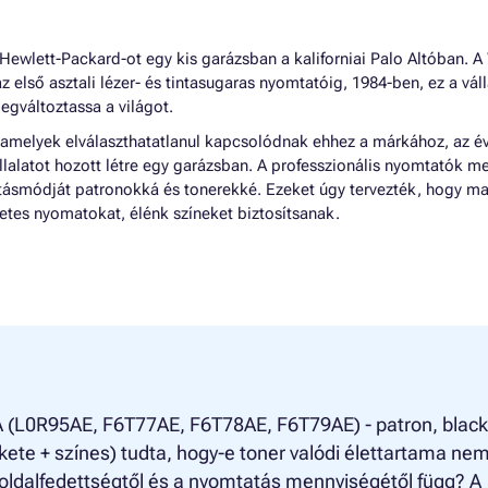
ewlett-Packard-ot egy kis garázsban a kaliforniai Palo Altóban. A
az első asztali lézer- és tintasugaras nyomtatóig, 1984-ben, ez a váll
egváltoztassa a világot.
 amelyek elválaszthatatlanul kapcsolódnak ehhez a márkához, az é
llalatot hozott létre egy garázsban. A professzionális nyomtatók me
látásmódját patronokká és tonerekké. Ezeket úgy tervezték, hogy ma
tes nyomatokat, élénk színeket biztosítsanak.
 (L0R95AE, F6T77AE, F6T78AE, F6T79AE) - patron, black
ekete + színes) tudta, hogy-e toner valódi élettartama ne
oldalfedettségtől és a nyomtatás mennyiségétől függ? A