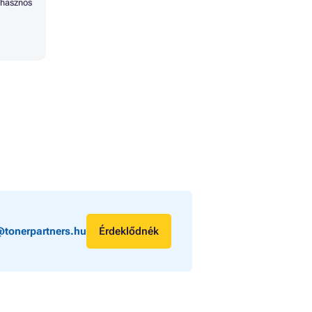
hasznos
@tonerpartners.hu
Érdeklődnék