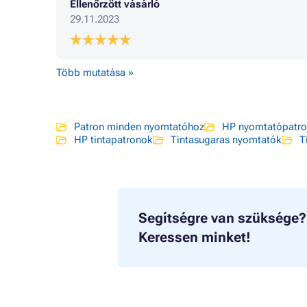
Ellenőrzött vásárló
29.11.2023
Több mutatása »
Patron minden nyomtatóhoz
HP nyomtatópatr
HP tintapatronok
Tintasugaras nyomtatók
T
Segítségre van szüksége?
Keressen minket!