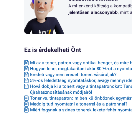
A ml-enkénti költség a kompatib
jelentősen alacsonyabb
, mint 
Ez is érdekelheti Önt
Mi az a toner, patron vagy optikai henger, és mire 
Hogyan lehet megtakarítani akár 80 %-ot a nyomta
Eredeti vagy nem eredeti tonert vásároljak?
5%-os lefedettség nyomtatáskor, avagy mennyi ideig
Hová dobja ki a tonert vagy a tintapatronokat: Ta
újrahasznosításának módjairól
Toner vs. tintapatron: miben különböznek egymást
Meddig tud nyomtatni a tonerrel és a patronnal?
Miért fogynak a színes tonerek fekete-fehér nyomta