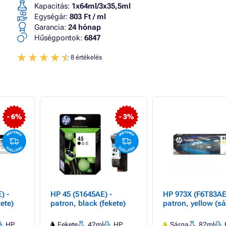
Kapacitás:
1x64ml/3x35,5ml
Egységár:
803 Ft / ml
Garancia:
24 hónap
Hűségpontok:
6847
8 értékelés
- 6%
- 3%
) -
HP 45 (51645AE) -
HP 973X (F6T83AE)
ete)
patron, black (fekete)
patron, yellow (sá
HP
Fekete
42ml
HP
Sárga
82ml