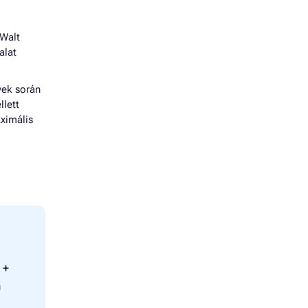
 Walt
alat
vek során
llett
ximális
 +
m