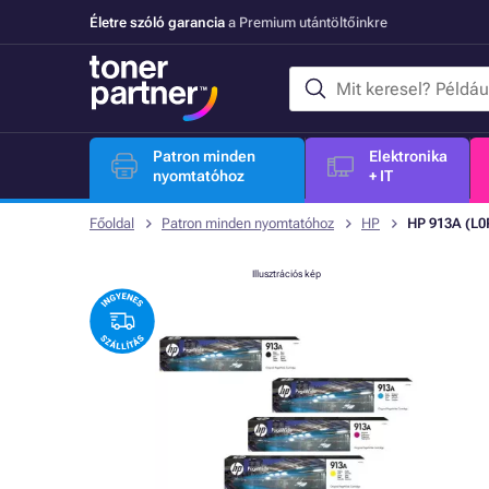
Életre szóló garancia
a Premium utántöltőinkre
Patron minden
Elektronika
nyomtatóhoz
+ IT
Főoldal
Patron minden nyomtatóhoz
HP
HP 913A (L0R
Illusztrációs kép