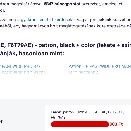
 patron megvásárlásával
6847 hűségpontot
szerezhet, amelyeket
or.
ézze meg a
gyakran ismételt kérdéseket
vagy írjon nekünk közvetlen
lméből, egy hagyományos bolt meglátogatásának kötelezettsége né
 F6T79AE) - patron, black + color (fekete + szí
ánják, hasonlóan mint:
P PAGEWIDE PRO 477
Patron HP PAGEWIDE PRO MA
P PAGEWIDE PRO 477DN
MFP P57750DW
P PAGEWIDE PRO 477DN MFP
Patron HP PAGEWIDE PRO MA
P PAGEWIDE PRO 477DW
P55250DW
P PAGEWIDE PRO 477DW MFP
Patron HP PAGEWIDE PRO MFP
P PAGEWIDE PRO 477DWT MFP
Patron HP PHOTOSMART 1100
P PAGEWIDE PRO 552DW
Patron HP PHOTOSMART P110
P PAGEWIDE PRO 577DW
Patron HP PHOTOSMART P1100
Eredeti patron L0R95AE, F6T77AE, F6T78AE,
P PAGEWIDE PRO 577Z
F6T79AE
t
803 Ft