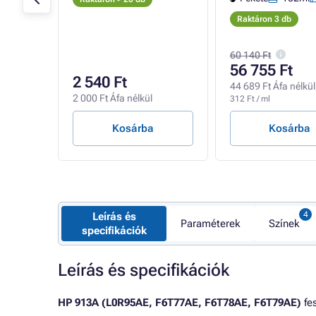
Raktáron 3 db
60 140 Ft
56 755 Ft
2 540 Ft
l
44 689 Ft Áfa nélkül
2 000 Ft Áfa nélkül
312 Ft / ml
Kosárba
Kosárba
Leírás és
Paraméterek
Színek
specifikációk
Leírás és specifikációk
HP 913A (L0R95AE, F6T77AE, F6T78AE, F6T79AE)
fes