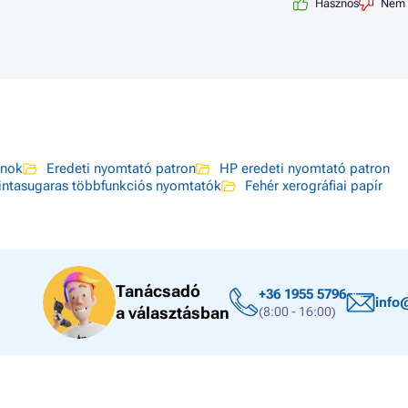
Hasznos
Nem 
onok
Eredeti nyomtató patron
HP eredeti nyomtató patron
intasugaras többfunkciós nyomtatók
Fehér xerográfiai papír
Tanácsadó
+36 1955 5796
info
a választásban
(8:00 - 16:00)