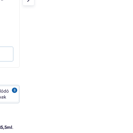
Raktáron 1 db
Raktáron 10 db
57 070 Ft
35 120 Ft
53 945 Ft
27 654 Ft Áfa nélkül
42 476 Ft Áfa nélkül
549 Ft / ml
658 Ft / ml
Kosárba
Kosárba
lódó
kek
35,5ml
.