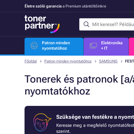
Életre szóló garancia
a Premium utántöltőinkre
Patron minden
Elektronika
nyomtatóhoz
+ IT
Főoldal
Patron minden nyomtatóhoz
SAMSUNG
FES
Tonerek és patronok 
nyomtatókhoz
Szüksége van festékre a nyom
Keresse meg a megfelelő nyomtatófest
szerint.