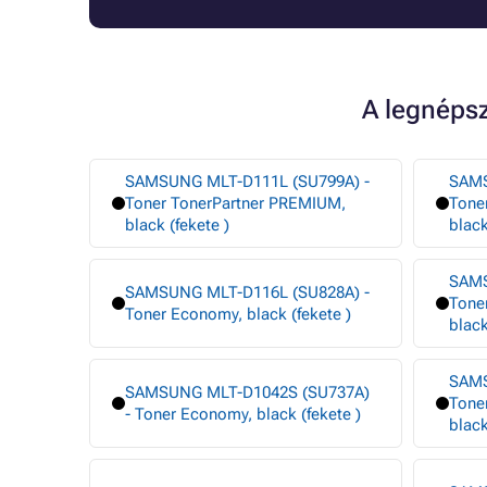
A legnép
SAMSUNG MLT-D111L (SU799A) -
SAMS
Toner TonerPartner PREMIUM,
Tone
black (fekete )
black
SAMS
SAMSUNG MLT-D116L (SU828A) -
Tone
Toner Economy, black (fekete )
black
SAMS
SAMSUNG MLT-D1042S (SU737A)
Tone
- Toner Economy, black (fekete )
black