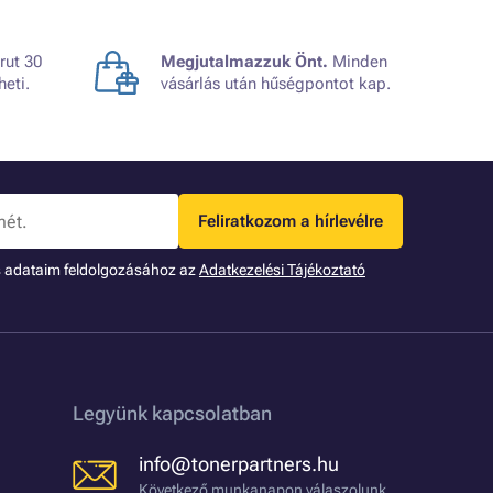
rut 30
Megjutalmazzuk Önt.
Minden
heti.
vásárlás után hűségpontot kap.
Feliratkozom a hírlevélre
s adataim feldolgozásához az
Adatkezelési Tájékoztató
Legyünk kapcsolatban
info@tonerpartners.hu
Következő munkanapon válaszolunk