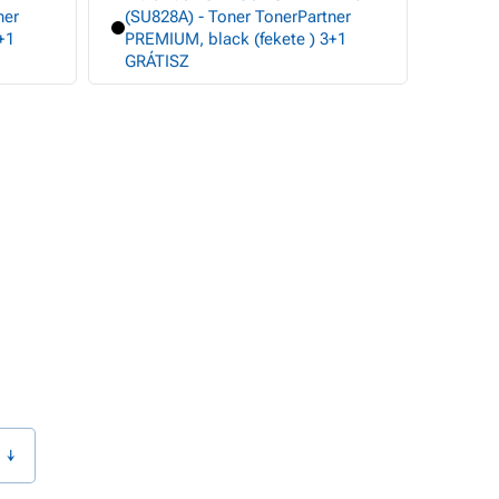
ner
(SU828A) - Toner TonerPartner
+1
PREMIUM, black (fekete ) 3+1
GRÁTISZ
 ↓