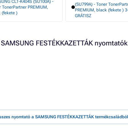
UNG CLT-K404S (SU100A) -
(SU799A) - Toner TonerPart
r TonerPartner PREMIUM,
PREMIUM, black (fekete ) 3
 (fekete )
GRÁTISZ
SAMSUNG FESTÉKKAZETTÁK nyomtatók
sszes nyomtató a SAMSUNG FESTÉKKAZETTÁK termékcsaládból