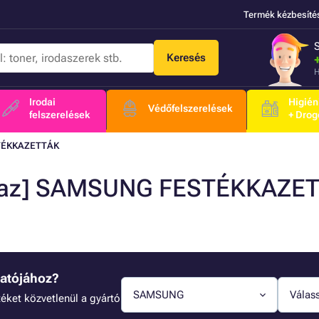
Termék kézbesíté
Keresés
H
Irodai
Higién
Védőfelszerelések
felszerelések
+ Drog
TÉKKAZETTÁK
[a/az] SAMSUNG FESTÉKKAZET
tatójához?
SAMSUNG
Válass
éket közvetlenül a gyártó