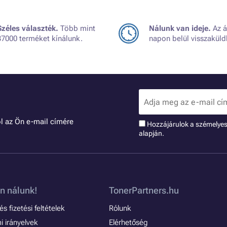
Széles választék.
Több mint
Nálunk van ideje.
Az á
37000 terméket kínálunk.
napon belül visszaküld
l az Ön e-mail címére
Hozzájárulok a szémelye
alapján.
n nálunk!
TonerPartners.hu
s fizetési feltételek
Rólunk
 irányelvek
Elérhetőség