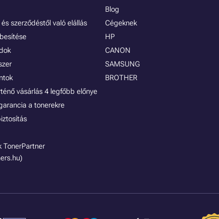
Blog
és szerződéstől való elállás
Cégeknek
besítése
HP
ódok
CANON
szer
SAMSUNG
ontok
BROTHER
rténő vásárlás 4 legfőbb előnye
garancia a tonerekre
iztosítás
 TonerPartner
ers.hu)