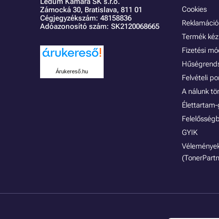
Ledum Kamara SK s.r.o.
Cookies
Zámocká 30,
Bratislava, 811 01
Cégjegyzékszám: 48158836
Reklamáció 
Adóazonosító szám: SK2120068665
Termék kéz
Fizetési m
Hűségrend
Árukereső.hu
Felvételi p
A nálunk tö
Élettartam-
Felelősségb
GYIK
Vélemények
(TonerPartn