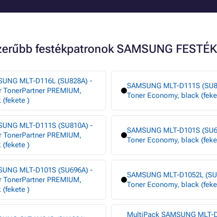
szerűbb festékpatronok SAMSUNG FESTÉ
UNG MLT-D116L (SU828A) -
SAMSUNG MLT-D111S (SU81
r TonerPartner PREMIUM,
Toner Economy, black (feke
 (fekete )
UNG MLT-D111S (SU810A) -
SAMSUNG MLT-D101S (SU69
r TonerPartner PREMIUM,
Toner Economy, black (feke
 (fekete )
UNG MLT-D101S (SU696A) -
SAMSUNG MLT-D1052L (SU7
r TonerPartner PREMIUM,
Toner Economy, black (feke
 (fekete )
MultiPack SAMSUNG MLT-