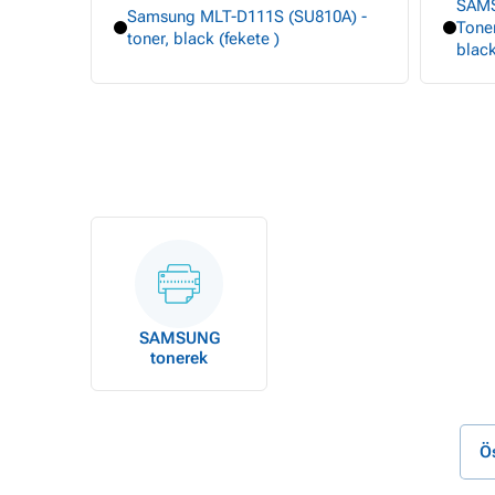
SAMS
Samsung MLT-D111S (SU810A) -
Tone
toner, black (fekete )
black
SAMSUNG
tonerek
Ö