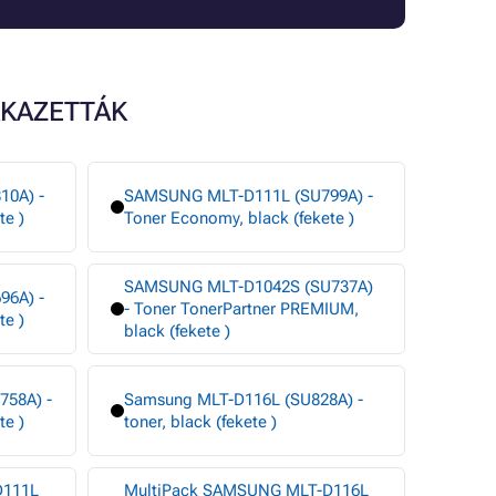
KKAZETTÁK
0A) -
SAMSUNG MLT-D111L (SU799A) -
te )
Toner Economy, black (fekete )
SAMSUNG MLT-D1042S (SU737A)
6A) -
- Toner TonerPartner PREMIUM,
te )
black (fekete )
58A) -
Samsung MLT-D116L (SU828A) -
te )
toner, black (fekete )
D111L
MultiPack SAMSUNG MLT-D116L