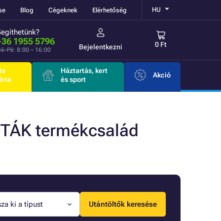
HU
se
Blog
Cégeknek
Elérhetőség
Segíthetünk?
+36 1955 5796
0 Ft
Bejelentkezni
é–Pé: 8:00 – 16:00
ia
Háztartás, kert
Akció
éria
és sport
TÁK termékcsalád
za ki a típust
Utántöltők keresése