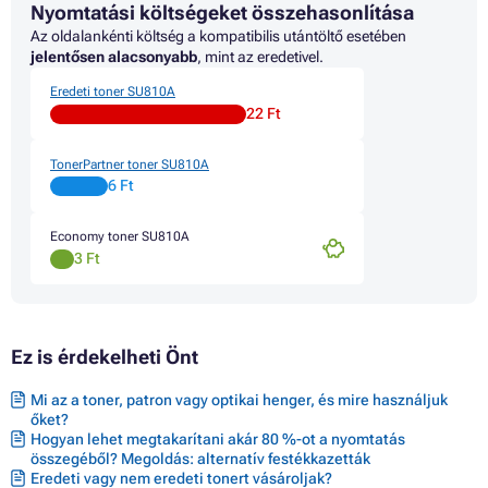
Nyomtatási költségeket összehasonlítása
Toner SAMSUNG MULTIXPRESS SL-M2026W
Toner SAMSUNG MULTIXPRESS SL-M2070
Az oldalankénti költség a kompatibilis utántöltő esetében
Toner SAMSUNG MULTIXPRESS SL-M2070F
jelentősen alacsonyabb
, mint az eredetivel.
Toner SAMSUNG MULTIXPRESS SL-M2070FW
Eredeti toner SU810A
Toner SAMSUNG MULTIXPRESS SL-M2070W
22 Ft
Toner SAMSUNG MULTIXPRESS SL-M2078W
Toner SAMSUNG XPRESS SL-M2000 SERIES
Toner SAMSUNG XPRESS SL-M2021
TonerPartner toner SU810A
Toner SAMSUNG XPRESS SL-M2021W
6 Ft
Toner SAMSUNG XPRESS SL-M2071
Toner SAMSUNG XPRESS SL-M2071 SERIES
Economy toner SU810A
Toner SAMSUNG XPRESS SL-M2071FH
3 Ft
Toner SAMSUNG XPRESS SL-M2071FW
Toner SAMSUNG XPRESS SL-M2071HW
Toner SAMSUNG XPRESS SL-M2071W
Toner SAMSUNG XPRESS SL-M2078
Toner SAMSUNG XPRESS SL-M2078 SERIES
Ez is érdekelheti Önt
Toner SAMSUNG XPRESS SL-M2078F
Toner SAMSUNG XPRESS SL-M2078FW
Mi az a toner, patron vagy optikai henger, és mire használjuk
Toner SAMSUNG XPRESS SL-M2078W
őket?
Hogyan lehet megtakarítani akár 80 %-ot a nyomtatás
összegéből? Megoldás: alternatív festékkazetták
Eredeti vagy nem eredeti tonert vásároljak?