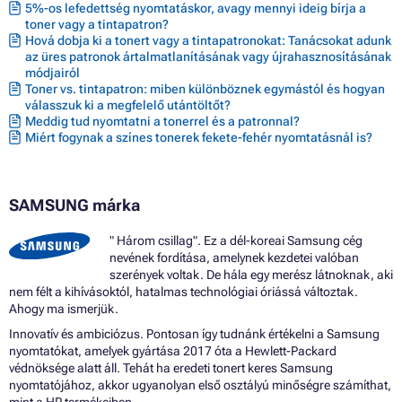
5%-os lefedettség nyomtatáskor, avagy mennyi ideig bírja a
toner vagy a tintapatron?
Hová dobja ki a tonert vagy a tintapatronokat: Tanácsokat adunk
az üres patronok ártalmatlanításának vagy újrahasznosításának
módjairól
Toner vs. tintapatron: miben különböznek egymástól és hogyan
válasszuk ki a megfelelő utántöltőt?
Meddig tud nyomtatni a tonerrel és a patronnal?
Miért fogynak a színes tonerek fekete-fehér nyomtatásnál is?
SAMSUNG márka
" Három csillag". Ez a dél-koreai Samsung cég
nevének fordítása, amelynek kezdetei valóban
szerények voltak. De hála egy merész látnoknak, aki
nem félt a kihívásoktól, hatalmas technológiai óriássá változtak.
Ahogy ma ismerjük.
Innovatív és ambiciózus. Pontosan így tudnánk értékelni a Samsung
nyomtatókat, amelyek gyártása 2017 óta a Hewlett-Packard
védnöksége alatt áll. Tehát ha eredeti tonert keres Samsung
nyomtatójához, akkor ugyanolyan első osztályú minőségre számíthat,