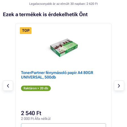
Legalacsonyabb ár az elmúlt 30 napban:
2 620 Ft
Ezek a termékek is érdekelhetik Önt
TOP
 39%
ck
TonerPartner fénymásoló papír A4 80GR
SAM
UNIVERSAL, 500db
Econ
Fe
Raktáron > 20 db
Rak
4 
2 540 Ft
3 22
2 000 Ft Áfa nélkül
2 Ft /