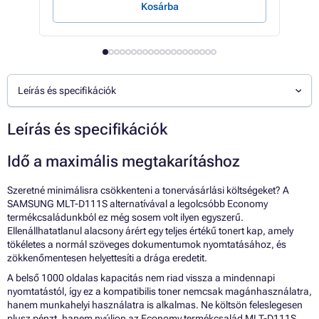
Kosárba
Leírás és specifikációk
Leírás és specifikációk
Idő a maximális megtakarításhoz
Szeretné minimálisra csökkenteni a tonervásárlási költségeket? A
SAMSUNG MLT-D111S alternatívával a legolcsóbb Economy
termékcsaládunkból ez még sosem volt ilyen egyszerű.
Ellenállhatatlanul alacsony árért egy teljes értékű tonert kap, amely
tökéletes a normál szöveges dokumentumok nyomtatásához, és
zökkenőmentesen helyettesíti a drága eredetit.
A belső 1000 oldalas kapacitás nem riad vissza a mindennapi
nyomtatástól, így ez a kompatibilis toner nemcsak magánhasználatra,
hanem munkahelyi használatra is alkalmas. Ne költsön feleslegesen
plusz pénzt, hanem nyúljon az Economy termékcsalád MLT-D111S