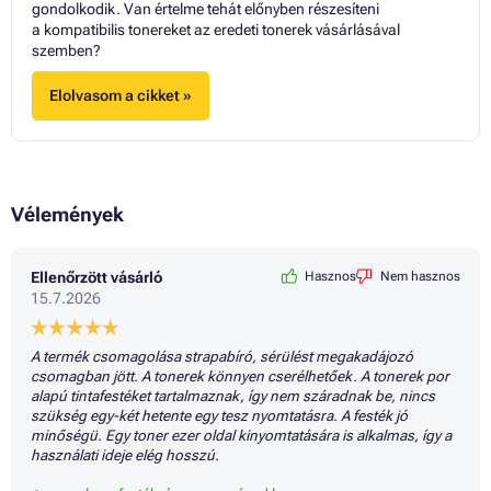
gondolkodik. Van értelme tehát előnyben részesíteni
a kompatibilis tonereket az eredeti tonerek vásárlásával
szemben?
Elolvasom a cikket »
Vélemények
Ellenőrzött vásárló
Hasznos
Nem hasznos
15.7.2026
A termék csomagolása strapabíró, sérülést megakadájozó
csomagban jött. A tonerek könnyen cserélhetőek. A tonerek por
alapú tintafestéket tartalmaznak, így nem száradnak be, nincs
szükség egy-két hetente egy tesz nyomtatásra. A festék jó
minőségü. Egy toner ezer oldal kinyomtatására is alkalmas, így a
használati ideje elég hosszú.