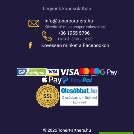
Legyünk kapcsolatban
info@tonerpartners.hu
Következő munkanapon válaszolunk
+36 1955 5796
Hé–Pé: 8:00 – 16:00
Kövessen minket a Facebookon
Olcsóbbat.hu – Spórolni
tudni kell
© 2026 TonerPartners.hu