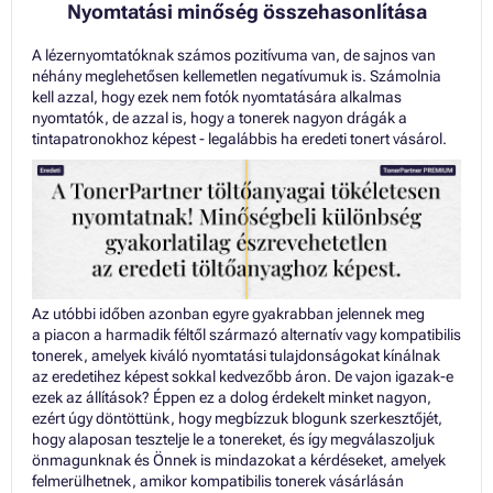
Nyomtatási minőség összehasonlítása
A lézernyomtatóknak számos pozitívuma van, de sajnos van
néhány meglehetősen kellemetlen negatívumuk is. Számolnia
kell azzal, hogy ezek nem fotók nyomtatására alkalmas
nyomtatók, de azzal is, hogy a tonerek nagyon drágák a
tintapatronokhoz képest - legalábbis ha eredeti tonert vásárol.
Az utóbbi időben azonban egyre gyakrabban jelennek meg
a piacon a harmadik féltől származó alternatív vagy kompatibilis
tonerek, amelyek kiváló nyomtatási tulajdonságokat kínálnak
az eredetihez képest sokkal kedvezőbb áron. De vajon igazak-e
ezek az állítások? Éppen ez a dolog érdekelt minket nagyon,
ezért úgy döntöttünk, hogy megbízzuk blogunk szerkesztőjét,
hogy alaposan tesztelje le a tonereket, és így megválaszoljuk
önmagunknak és Önnek is mindazokat a kérdéseket, amelyek
felmerülhetnek, amikor kompatibilis tonerek vásárlásán