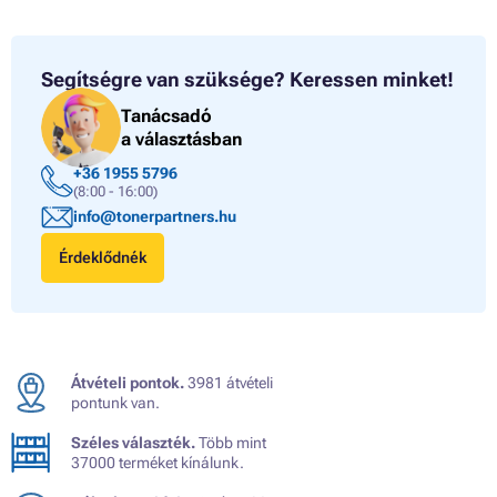
Segítségre van szüksége?
Keressen minket!
Tanácsadó
a választásban
+36 1955 5796
(8:00 - 16:00)
info@tonerpartners.hu
Érdeklődnék
Átvételi pontok.
3981 átvételi
pontunk van.
Széles választék.
Több mint
37000 terméket kínálunk.