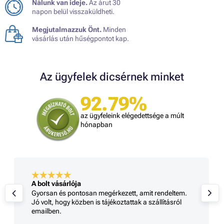
Nálunk van ideje.
Az árut 30
napon belül visszaküldheti.
Megjutalmazzuk Önt.
Minden
vásárlás után hűségpontot kap.
Az ügyfelek dicsérnek minket
92.79%
az ügyfeleink elégedettsége a múlt
hónapban
A bolt vásárlója
Gyorsan és pontosan megérkezett, amit rendeltem.
Jó volt, hogy közben is tájékoztattak a szállításról
emailben.