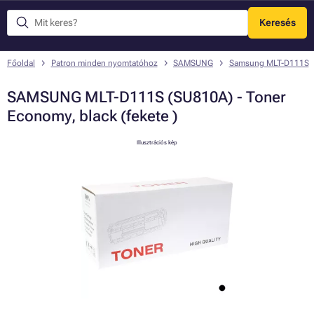
Keresés
Menü
Főoldal
Patron minden nyomtatóhoz
SAMSUNG
Samsung MLT-D111S
SAMSUNG MLT-D111S (SU810A) - Toner
Economy, black (fekete )
Illusztrációs kép