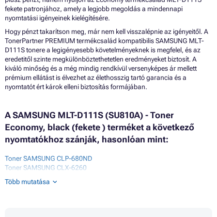
fekete patronjához, amely a legjobb megoldás a mindennapi
nyomtatási igényeinek kielégítésére.
Hogy pénzt takarítson meg, már nem kell visszalépnie az igényeitől. A
TonerPartner PREMIUM termékcsalád kompatibilis SAMSUNG MLT-
D111S tonere a legigényesebb követelményeknek is megfelel, és az
eredetitől szinte megkülönböztethetetlen eredményeket biztosít. A
kiváló minőség és a még mindig rendkívül versenyképes ár mellett
prémium ellátást is élvezhet az élethosszig tartó garancia és a
nyomtatót ért károk elleni biztosítás formájában.
A SAMSUNG MLT-D111S (SU810A) - Toner
Economy, black (fekete ) terméket a következő
nyomtatókhoz szánják, hasonlóan mint:
Toner SAMSUNG CLP-680ND
Toner SAMSUNG CLX-6260
Toner SAMSUNG MULTIXPRESS SL-M2020
Több mutatása
Toner SAMSUNG MULTIXPRESS SL-M2020W
Toner SAMSUNG MULTIXPRESS SL-M2022
Toner SAMSUNG MULTIXPRESS SL-M2022W
Toner SAMSUNG MULTIXPRESS SL-M2026