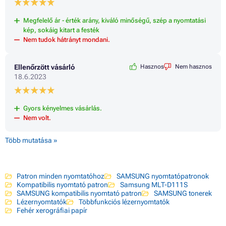
Megfelelő ár - érték arány, kiváló minőségű, szép a nyomtatási
kép, sokáig kitart a festék
Nem tudok hátrányt mondani.
Ellenőrzött vásárló
Hasznos
Nem hasznos
18.6.2023
Gyors kényelmes vásárlás.
Nem volt.
Több mutatása »
Patron minden nyomtatóhoz
SAMSUNG nyomtatópatronok
Kompatibilis nyomtató patron
Samsung MLT-D111S
SAMSUNG kompatibilis nyomtató patron
SAMSUNG tonerek
Lézernyomtatók
Többfunkciós lézernyomtatók
Fehér xerográfiai papír