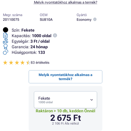
Melyik nyomtatókhoz alkalmas a termék?
Megr. száma
OEM
Gyártó
20110075
SU810A
Economy
Szín:
Fekete
Kapacitás:
1000 oldal
Egységár:
3 Ft / oldal
Garancia:
24 hónap
Hűségpontok:
133
83 értékelés
Melyik nyomtatókhoz alkalmas a
termék?
Fekete
1000 oldal
Raktáron > 10 db, kedden Önnél
2 675 Ft
2 106 Ft
Áfa nélkül