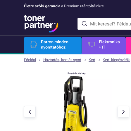
Életre szóló garancia
a Premium utántöltőinkre
Patron minden
Elektronika
nyomtatóhoz
+ IT
Főoldal
Háztartás, kert és sport
Kert
Kerti kiegészítők
Illusztrációs kép