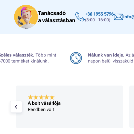
Tanácsadó
+36 1955 5796
info
a választásban
(8:00 - 16:00)
Széles választék.
Több mint
Nálunk van ideje.
Az á
37000 terméket kínálunk.
napon belül visszaküld
A bolt vásárlója
Rendben volt