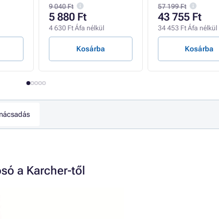
9 040 Ft
57 199 Ft
5 880 Ft
43 755 Ft
4 630 Ft Áfa nélkül
34 453 Ft Áfa nélkül
Kosárba
Kosárba
nácsadás
ó a Karcher-től