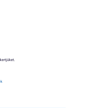
kertjüket.
ók