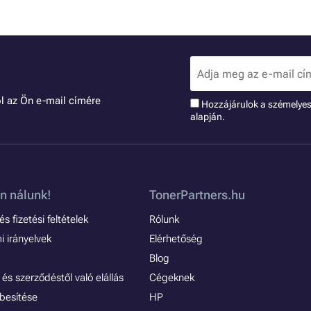
l az Ön e-mail címére
Hozzájárulok a szémelye
alapján.
n nálunk!
TonerPartners.hu
s fizetési feltételek
Rólunk
 irányelvek
Elérhetőség
Blog
és szerződéstől való elállás
Cégeknek
besítése
HP