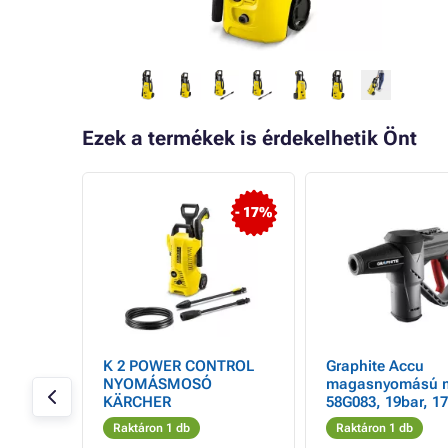
Ezek a termékek is érdekelhetik Önt
- 7%
- 17%
oz
K 2 POWER CONTROL
Graphite Accu
lővel,
NYOMÁSMOSÓ
magasnyomású 
rancs-
KÄRCHER
58G083, 19bar, 17
Raktáron 1 db
Raktáron 1 db