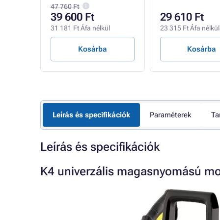
47 760 Ft
39 600 Ft
29 610 Ft
l
31 181 Ft Áfa nélkül
23 315 Ft Áfa nélkül
Kosárba
Kosárba
Leírás és specifikációk
Paraméterek
Ta
Leírás és specifikációk
K4 univerzális magasnyomású mos