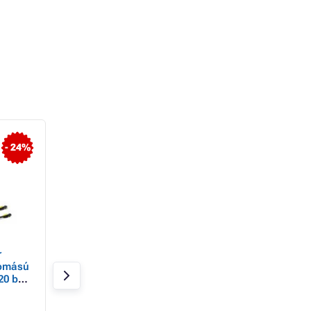
- 24%
- 31%
r
Karcher autósampon,
Verto szórópisztol
omású
5l, környezetbarát,
permetező 7 funkc
20 bar,
enyhén lúgos, habosító
fokozatmentes
óka,
vízszabályozás
Raktáron 2 db
Raktáron 7 db
t
hüvelykujjal, 1/2", 