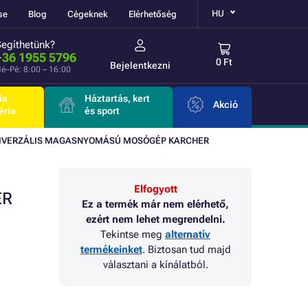
HU
se
Blog
Cégeknek
Elérhetőség
Segíthetünk?
+36 1955 5796
0 Ft
Bejelentkezni
é–Pé: 8:00 – 16:00
ia
Háztartás, kert
Akció
éria
és sport
 UNIVERZÁLIS MAGASNYOMÁSÚ MOSÓGÉP KARCHER
Elfogyott
ER
Ez a termék már nem elérhető,
ezért nem lehet megrendelni.
Tekintse meg
alternatív
termékeinket
. Biztosan tud majd
választani a kínálatból.