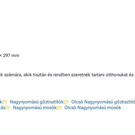
 × 297 mm
k számára, akik tisztán és rendben szeretnék tartani otthonukat és 
ők
Nagynyomású gőztisztítók
Olcsó Nagynyomású gőztisztít
tás
Nagynyomású mosók
Olcsó Nagynyomású mosók