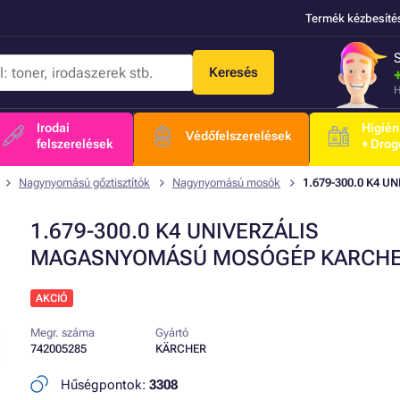
Termék kézbesíté
Keresés
H
Irodai
Higién
Védőfelszerelések
felszerelések
+ Drog
Nagynyomású gőztisztítók
Nagynyomású mosók
1.679-300.0 K4
1.679-300.0 K4 UNIVERZÁLIS
MAGASNYOMÁSÚ MOSÓGÉP KARCH
AKCIÓ
Megr. száma
Gyártó
742005285
KÄRCHER
Hűségpontok:
3308