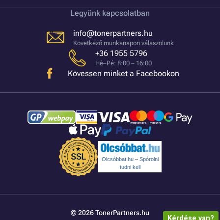
Legyünk kapcsolatban
info@tonerpartners.hu
Következő munkanapon válaszolunk
+36 1955 5796
Hé–Pé: 8:00 – 16:00
Kövessen minket a Facebookon
Olcsóbbat.hu – Spórolni
tudni kell
© 2026 TonerPartners.hu
Kérdése van?