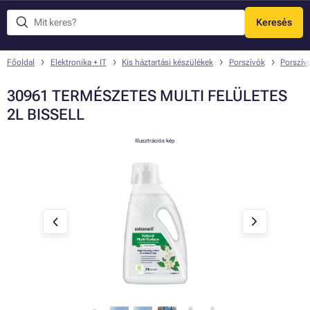
Keresés
Menü
Főoldal
Elektronika + IT
Kis háztartási készülékek
Porszívók
Porszív
30961 TERMÉSZETES MULTI FELÜLETES
2L BISSELL
Illusztrációs kép