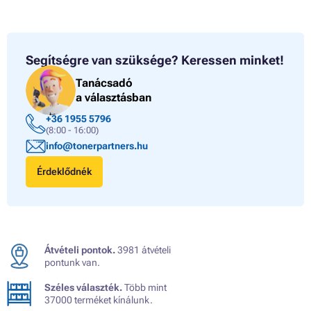
Segítségre van szüksége?
Keressen minket!
Tanácsadó
a választásban
+36 1955 5796
(8:00 - 16:00)
info@tonerpartners.hu
Érdeklődnék
Átvételi pontok.
3981 átvételi
pontunk van.
Széles választék.
Több mint
37000 terméket kínálunk.