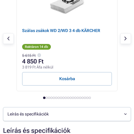
Szálas zsákok WD 2/WD 3 4 db KÄRCHER
TP-
s,
rob
x,
Raktáron 14 db
Rak
5 615 Ft
9 57
4 850 Ft
6 
3 819 Ft Áfa nélkül
5 19
Kosárba
Leírás és specifikációk
Leírás és specifikációk