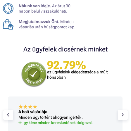
Nálunk van ideje.
Az árut 30
napon belül visszaküldheti.
Megjutalmazzuk Önt.
Minden
vásárlás után hűségpontot kap.
Az ügyfelek dicsérnek minket
92.79%
az ügyfeleink elégedettsége a múlt
hónapban
A bolt vásárlója
Minden úgy történt ahogyan ígérték.
gy kéne minden kereskedőnek dolgozni.