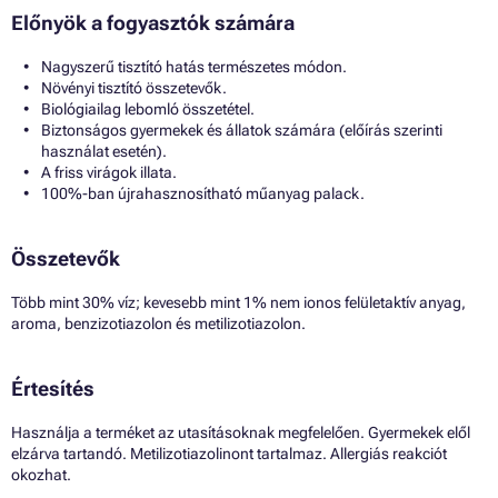
Előnyök a fogyasztók számára
Nagyszerű tisztító hatás természetes módon.
Növényi tisztító összetevők.
Biológiailag lebomló összetétel.
Biztonságos gyermekek és állatok számára (előírás szerinti
használat esetén).
A friss virágok illata.
100%-ban újrahasznosítható műanyag palack.
Összetevők
Több mint 30% víz; kevesebb mint 1% nem ionos felületaktív anyag,
aroma, benzizotiazolon és metilizotiazolon.
Értesítés
Használja a terméket az utasításoknak megfelelően. Gyermekek elől
elzárva tartandó. Metilizotiazolinont tartalmaz. Allergiás reakciót
okozhat.