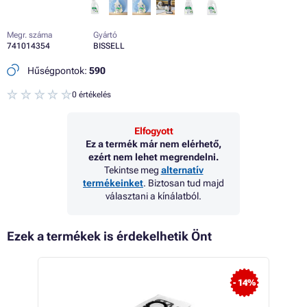
Megr. száma
Gyártó
741014354
BISSELL
Hűségpontok:
590
0 értékelés
Elfogyott
Ez a termék már nem elérhető,
ezért nem lehet megrendelni.
Tekintse meg
alternatív
termékeinket
. Biztosan tud majd
választani a kínálatból.
Ezek a termékek is érdekelhetik Önt
 16%
- 14%