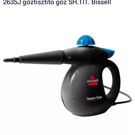
2635J gőztisztító gőz SH.TIT. Bissell