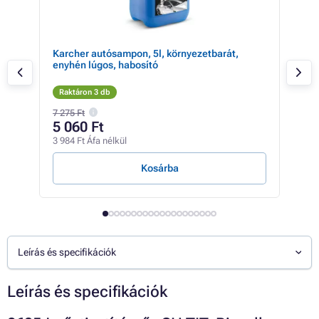
Karcher autósampon, 5l, környezetbarát,
K 
enyhén lúgos, habosító
KÄ
Raktáron 3 db
Rak
7 275 Ft
47 9
5 060 Ft
44
3 984 Ft Áfa nélkül
34 7
Kosárba
Leírás és specifikációk
Leírás és specifikációk