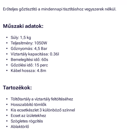
Erőteljes gőztisztító a mindennapi tisztításhoz vegyszerek nélkül.
Műszaki adatok:
Súly: 1,5 kg
Teljesítmény: 1050W
Gőznyomás: 4,5 Bar
Víztartály kapacitása: 0.36l
Bemelegítési idő: 60s
Gőzölési idő: 15 perc
Kábel hossza: 4.8m
Tartozékok:
Töltőtartály a víztartály feltöltéséhez
Hosszabbító tömlők
Kis ecsetkészlet 3 különböző színnel
Ecset az ízületekhez
Szögletes rögzítés
Ablaktörlő