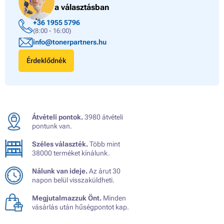
a választásban
+36 1955 5796
(8:00 - 16:00)
info@tonerpartners.hu
Érdeklődnék
Átvételi pontok.
3980 átvételi
pontunk van.
Széles választék.
Több mint
38000 terméket kínálunk.
Nálunk van ideje.
Az árut 30
napon belül visszaküldheti.
Megjutalmazzuk Önt.
Minden
vásárlás után hűségpontot kap.