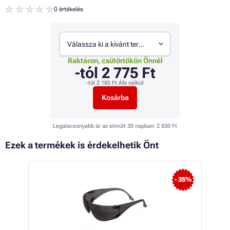
0 értékelés
Válassza ki a kívánt termékváltozatot
Raktáron, csütörtökön Önnél
-tól
2 775 Ft
-tól
2 185 Ft
Áfa nélkül
Kosárba
Legalacsonyabb ár az elmúlt 30 napban:
2 830 Ft
Ezek a termékek is érdekelhetik Önt
 33%
- 35%