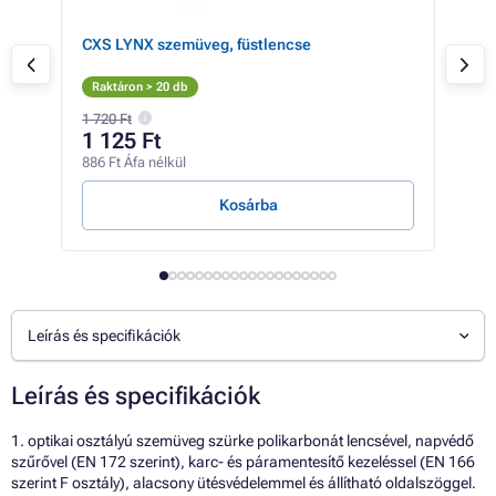
CXS LYNX szemüveg, füstlencse
CXS
Raktáron > 20 db
Rak
1 720 Ft
1 34
1 125 Ft
78
886 Ft Áfa nélkül
618 
Kosárba
Leírás és specifikációk
Leírás és specifikációk
1. optikai osztályú szemüveg szürke polikarbonát lencsével, napvédő
szűrővel (EN 172 szerint), karc- és páramentesítő kezeléssel (EN 166
szerint F osztály), alacsony ütésvédelemmel és állítható oldalszöggel.