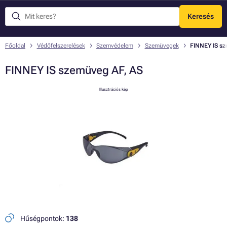
Keresés
Menü
Főoldal
Védőfelszerelések
Szemvédelem
Szemüvegek
FINNEY IS s
FINNEY IS szemüveg AF, AS
Illusztrációs kép
Hűségpontok:
138