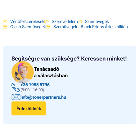
Védőfelszerelések
Szemvédelem
Szemüvegek
Olcsó Szemüvegek
Szemüvegek - Black Friday Árleszállítás
Segítségre van szüksége?
Keressen minket!
Tanácsadó
a választásban
+36 1955 5796
(8:00 - 16:00)
info@tonerpartners.hu
Érdeklődnék