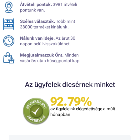
Átvételi pontok.
3981 átvételi
pontunk van.
Széles választék.
Több mint
38000 terméket kínálunk.
Nálunk van ideje.
Az árut 30
napon belül visszaküldheti.
Megjutalmazzuk Önt.
Minden
vásárlás után hűségpontot kap.
Az ügyfelek dicsérnek minket
92.79%
az ügyfeleink elégedettsége a múlt
hónapban