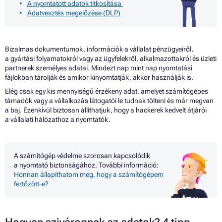
A nyomtatott adatok titkosítása
Adatvesztés megelőzése (DLP)
Bizalmas dokumentumok, információk a vállalat pénzügyeiről,
a gyártási folyamatokról vagy az ügyfelekről, alkalmazottakról és üzleti
partnerek személyes adatai. Mindezt nap mint nap nyomtatási
fájlokban tárolják és amikor kinyomtatják, akkor használják is.
Elég csak egy kis mennyiségű érzékeny adat, amelyet számítógépes
támadók vagy a vállalkozás látogatói le tudnak tölteni és már megvan
a baj. Ezenkívül biztosan állíthatjuk, hogy a hackerek kedvelt átjárói
a vállalati hálózathoz a nyomtatók.
A számítógép védelme szorosan kapcsolódik
a nyomtató biztonságához. További információ:
Honnan állapíthatom meg, hogy a számítógépem
fertőzött-e?