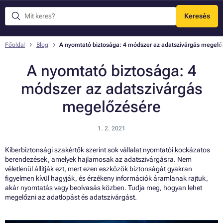
Keresés
Menü
Főoldal
Blog
A nyomtató biztosága: 4 módszer az adatszivárgás megelő
A nyomtató biztosága: 4
módszer az adatszivárgás
megelőzésére
1. 2. 2021
Kiberbiztonsági szakértők szerint sok vállalat nyomtatói kockázatos
berendezések, amelyek hajlamosak az adatszivárgásra. Nem
véletlenül állítják ezt, mert ezen eszközök biztonságát gyakran
figyelmen kívül hagyják, és érzékeny információk áramlanak rajtuk,
akár nyomtatás vagy beolvasás közben. Tudja meg, hogyan lehet
megelőzni az adatlopást és adatszivárgást.