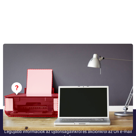
Hogyan válasszunk otthoni nyomtatót: Fő kiválasztási
paraméterek
A megfelelő otthoni nyomtató kiválasztása első pillantásra lehetetlen
feladatnak tűnhet. De ha felteszi a megfelelő kérdéseket, máris sokkal
könnyebb lesz a választás. Gondolja át, hogy mire fogja használni a
nyomtatót, és mi bemutatjuk, hogy milyen szempontokra érdemes
Teljes cikk »
odafigyelni.
Legyen az elsők között!
Legújabb információk az újdonságainkról és akciónkról az Ön e-mail