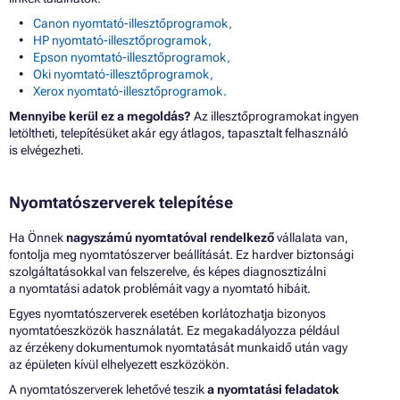
Canon nyomtató-illesztőprogramok,
HP nyomtató-illesztőprogramok,
Epson nyomtató-illesztőprogramok,
Oki nyomtató-illesztőprogramok,
Xerox nyomtató-illesztőprogramok.
Mennyibe kerül ez a megoldás?
Az illesztőprogramokat ingyen
letöltheti, telepítésüket akár egy átlagos, tapasztalt felhasználó
is elvégezheti.
Nyomtatószerverek telepítése
Ha Önnek
nagyszámú nyomtatóval rendelkező
vállalata van,
fontolja meg nyomtatószerver beállítását. Ez hardver biztonsági
szolgáltatásokkal van felszerelve, és képes diagnosztizálni
a nyomtatási adatok problémáit vagy a nyomtató hibáit.
Egyes nyomtatószerverek esetében korlátozhatja bizonyos
nyomtatóeszközök használatát. Ez megakadályozza például
az érzékeny dokumentumok nyomtatását munkaidő után vagy
az épületen kívül elhelyezett eszközökön.
A nyomtatószerverek lehetővé teszik
a nyomtatási feladatok