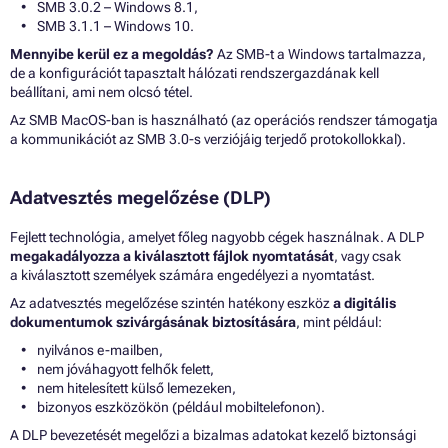
SMB 3.0.2 – Windows 8.1,
SMB 3.1.1 – Windows 10.
Mennyibe kerül ez a megoldás?
Az SMB-t a Windows tartalmazza,
de a konfigurációt tapasztalt hálózati rendszergazdának kell
beállítani, ami nem olcsó tétel.
Az SMB MacOS-ban is használható (az operációs rendszer támogatja
a kommunikációt az SMB 3.0-s verziójáig terjedő protokollokkal).
Adatvesztés megelőzése (DLP)
Fejlett technológia, amelyet főleg nagyobb cégek használnak. A DLP
megakadályozza a kiválasztott fájlok nyomtatását
, vagy csak
a kiválasztott személyek számára engedélyezi a nyomtatást.
Az adatvesztés megelőzése szintén hatékony eszköz
a digitális
dokumentumok szivárgásának biztosítására
, mint például:
nyilvános e-mailben,
nem jóváhagyott felhők felett,
nem hitelesített külső lemezeken,
bizonyos eszközökön (például mobiltelefonon).
A DLP bevezetését megelőzi a bizalmas adatokat kezelő biztonsági