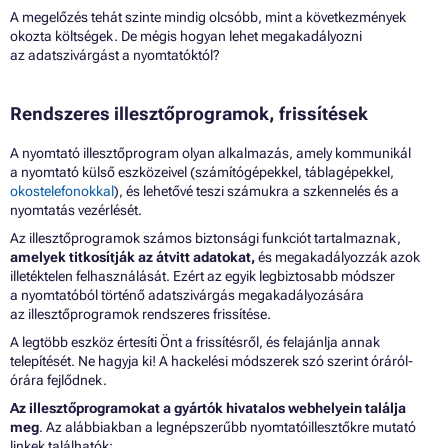
A megelőzés tehát szinte mindig olcsóbb, mint a következmények
okozta költségek. De mégis hogyan lehet megakadályozni
az adatszivárgást a nyomtatóktól?
Rendszeres illesztőprogramok, frissítések
A nyomtató illesztőprogram olyan alkalmazás, amely kommunikál
a nyomtató külső eszközeivel (számítógépekkel, táblagépekkel,
okostelefonokkal
), és lehetővé teszi számukra a szkennelés és a
nyomtatás vezérlését.
Az illesztőprogramok számos biztonsági funkciót tartalmaznak,
amelyek titkosítják az átvitt adatokat,
és megakadályozzák azok
illetéktelen felhasználását. Ezért az egyik legbiztosabb módszer
a nyomtatóból történő adatszivárgás megakadályozására
az illesztőprogramok rendszeres frissítése.
A legtöbb eszköz értesíti Önt a frissítésről, és felajánlja annak
telepítését. Ne hagyja ki! A hackelési módszerek szó szerint óráról-
órára fejlődnek.
Az illesztőprogramokat a gyártók hivatalos webhelyein találja
meg
. Az alábbiakban a legnépszerűbb nyomtatóillesztőkre mutató
linkek találhatók: