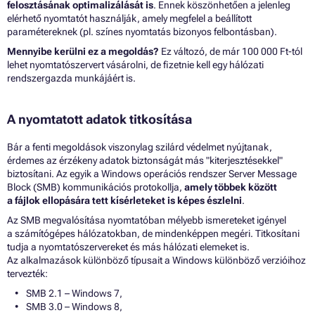
felosztásának optimalizálását is
. Ennek köszönhetően a jelenleg
elérhető nyomtatót használják, amely megfelel a beállított
paramétereknek (pl. színes nyomtatás bizonyos felbontásban).
Mennyibe kerülni ez a megoldás?
Ez változó, de már 100 000 Ft-tól
lehet nyomtatószervert vásárolni, de fizetnie kell egy hálózati
rendszergazda munkájáért is.
A nyomtatott adatok titkosítása
Bár a fenti megoldások viszonylag szilárd védelmet nyújtanak,
érdemes az érzékeny adatok biztonságát más "kiterjesztésekkel"
biztosítani. Az egyik a Windows operációs rendszer Server Message
Block (SMB) kommunikációs protokollja,
amely többek között
a fájlok ellopására tett kísérleteket is képes észlelni
.
Az SMB megvalósítása nyomtatóban mélyebb ismereteket igényel
a számítógépes hálózatokban, de mindenképpen megéri. Titkosítani
tudja a nyomtatószervereket és más hálózati elemeket is.
Az alkalmazások különböző típusait a Windows különböző verzióihoz
tervezték:
SMB 2.1 – Windows 7,
SMB 3.0 – Windows 8,