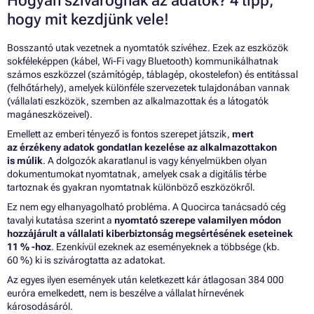
Hogyan szivárognak az adatok? 4 tipp,
hogy mit kezdjünk vele!
Bosszantó utak vezetnek a nyomtatók szívéhez. Ezek az eszközök
sokféleképpen (kábel, Wi-Fi vagy Bluetooth) kommunikálhatnak
számos eszközzel (számítógép, táblagép, okostelefon) és entitással
(felhőtárhely), amelyek különféle szervezetek tulajdonában vannak
(vállalati eszközök, szemben az alkalmazottak és a látogatók
magáneszközeivel).
Emellett az emberi tényező is fontos szerepet játszik,
mert
az érzékeny adatok gondatlan kezelése az alkalmazottakon
is múlik
. A dolgozók akaratlanul is vagy kényelmükben olyan
dokumentumokat nyomtatnak, amelyek csak a digitális térbe
tartoznak és gyakran nyomtatnak különböző eszközökről.
Ez nem egy elhanyagolható probléma. A Quocirca tanácsadó cég
tavalyi kutatása szerint a
nyomtató
szerepe valamilyen módon
hozzájárult a vállalati kiberbiztonság megsértésének eseteinek
11 % -hoz
. Ezenkívül ezeknek az eseményeknek a többsége (kb.
60 %) ki is szivárogtatta az adatokat.
Az egyes ilyen események után keletkezett kár átlagosan 384 000
euróra emelkedett, nem is beszélve a vállalat hírnevének
károsodásáról.