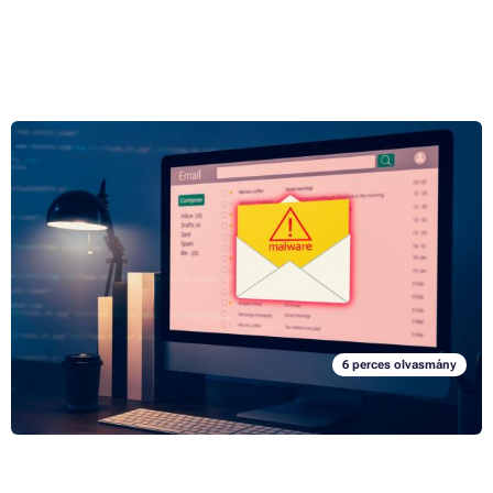
Hogyan ismerheti fel, hogy a számítógépe vírussal
fertőzött-e?
Úgy tűnik, hogy a számítógépe mostanában furcsán viselkedik, és
fogalma sincs, hogy miért? Sajnos nem zárhatja ki annak a
lehetőségét, hogy egy vírus jutott a számítógépére, és valamilyen
módon kárt akar tenni az Ön gépében. Szerencsére a felderítése és
Teljes cikk »
megsemmisítése viszonylag egyszerű dolog, ahogyan az ellene való
védekezés is. A következő sorokban elmondjuk, hogy mit és hogyan
tegyen.
6 perces olvasmány