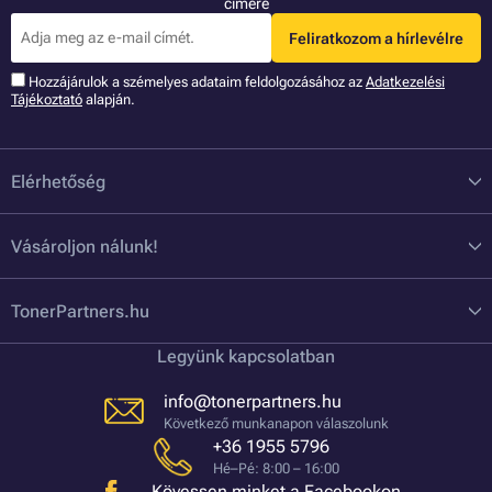
címére
Feliratkozom a hírlevélre
Hozzájárulok a szémelyes adataim feldolgozásához az
Adatkezelési
Tájékoztató
alapján.
Elérhetőség
Vásároljon nálunk!
TonerPartners.hu
Legyünk kapcsolatban
info@tonerpartners.hu
Következő munkanapon válaszolunk
+36 1955 5796
Hé–Pé: 8:00 – 16:00
Kövessen minket a Facebookon