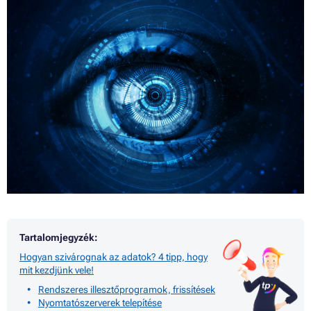
Tartalomjegyzék:
Hogyan szivárognak az adatok? 4 tipp, hogy
mit kezdjünk vele!
Rendszeres illesztőprogramok, frissítések
Nyomtatószerverek telepítése