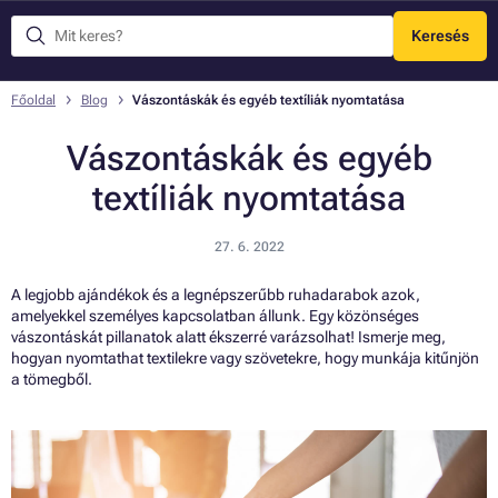
Keresés
Menü
Főoldal
Blog
Vászontáskák és egyéb textíliák nyomtatása
Vászontáskák és egyéb
textíliák nyomtatása
27. 6. 2022
A legjobb ajándékok és a legnépszerűbb ruhadarabok azok,
amelyekkel személyes kapcsolatban állunk. Egy közönséges
vászontáskát pillanatok alatt ékszerré varázsolhat! Ismerje meg,
hogyan nyomtathat textilekre vagy szövetekre, hogy munkája kitűnjön
a tömegből.