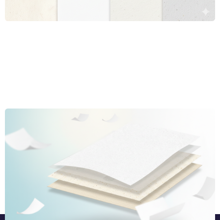
felhasználási szempontok alapján vizsgáljuk - a következő sorokban
tehát megtudhatja, más szóval, hogy melyek a nyomtatáshoz
leggyakrabban használt papírtípusok.
Nem minden papír papír, 2. rész: A minőségre
koncentrálva
Ha napi rendszerességgel nyomtat, biztos tisztában van vele, hogy
nem csak egy féle papír létezik. Többféle papír típust ismerünk, ezeket
többféle paraméter alapján tudjuk megkülönböztetni egymástól,
annak alapján is, mire tudjuk azokat felhasználni a nyomtatás során.
Teljes cikk »
Ezen cikk két részében fokozatosan megismerkedünk a
legközismertebb és a kevésbé közismert papír típusokkal is,
amelyekkel a nyomtatás során találkozhatunk.