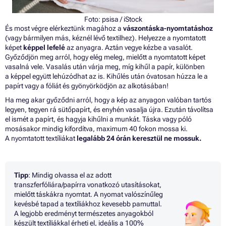
Foto:
psisa
/ iStock
És most végre elérkeztünk magához a
vászontáska-nyomtatáshoz
(vagy bármilyen más, kéznél lévő textilhez). Helyezze a nyomtatott
képet
képpel
lefelé
az anyagra. Aztán vegye kézbe a vasalót.
Győződjön meg arról, hogy elég meleg, mielőtt a nyomtatott képet
vasalná vele. Vasalás után várja meg, míg kihűl a papír, különben
a képpel együtt lehúzódhat az is. Kihűlés után óvatosan húzza le a
papírt vagy a fóliát és gyönyörködjön az alkotásában!
Ha meg akar győződni arról, hogy a kép az anyagon valóban tartós
legyen, tegyen rá sütőpapírt, és enyhén vasalja újra. Ezután távolítsa
el ismét a papírt, és hagyja kihűlni a munkát. Táska vagy póló
mosásakor mindig kifordítva, maximum 40 fokon mossa ki.
A nyomtatott textíliákat
legalább 24 órán keresztül ne mossuk.
Tipp
: Mindig olvassa el az adott
transzferfóliára/papírra vonatkozó utasításokat,
mielőtt táskákra nyomtat. A nyomat valószínűleg
kevésbé tapad a textíliákhoz kevesebb pamuttal.
A legjobb eredményt természetes anyagokból
készült textíliákkal érheti el, ideális a 100%