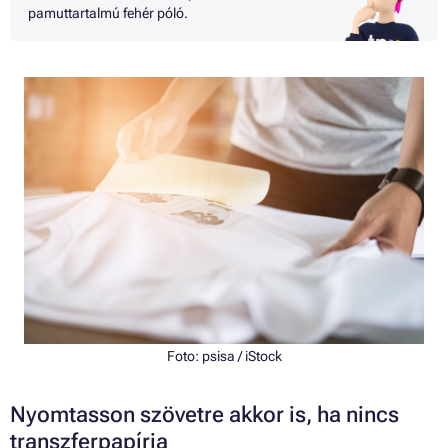
pamuttartalmú fehér póló.
Foto:
psisa
/ iStock
Nyomtasson szövetre akkor is, ha nincs
transzferpapírja