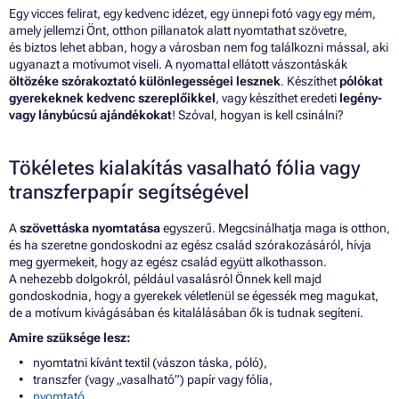
Egy vicces felirat, egy kedvenc idézet, egy ünnepi fotó vagy egy mém,
amely jellemzi Önt, otthon pillanatok alatt nyomtathat szövetre,
és biztos lehet abban, hogy a városban nem fog találkozni mással, aki
ugyanazt a motívumot viseli. A nyomattal ellátott vászontáskák
öltözéke szórakoztató különlegességei lesznek
. Készíthet
pólókat
gyerekeknek
kedvenc
szereplőikkel
, vagy készíthet eredeti
legény-
vagy lánybúcsú ajándékokat
! Szóval, hogyan is kell csinálni?
Tökéletes kialakítás vasalható fólia vagy
transzferpapír segítségével
A
szövettáska nyomtatása
egyszerű. Megcsinálhatja maga is otthon,
és ha szeretne gondoskodni az egész család szórakozásáról, hívja
meg gyermekeit, hogy az egész család együtt alkothasson.
A nehezebb dolgokról, például vasalásról Önnek kell majd
gondoskodnia, hogy a gyerekek véletlenül se égessék meg magukat,
de a motívum kivágásában és kitalálásában ők is tudnak segíteni.
Amire szüksége lesz:
nyomtatni kívánt textil (vászon táska, póló),
transzfer (vagy „vasalható”) papír vagy fólia,
nyomtató,