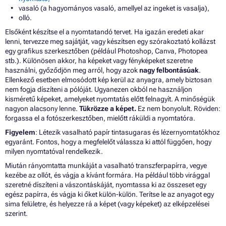
vasaló (a hagyományos vasaló, amellyel az ingeket is vasalja),
olló.
Elsőként készítse el a nyomtatandó tervet. Ha igazán eredeti akar
lenni, tervezze meg sajátját, vagy készítsen egy szórakoztató kollázst
egy grafikus szerkesztőben (például Photoshop, Canva, Photopea
stb.). Különösen akkor, ha képeket vagy fényképeket szeretne
használni, győződjön meg arról, hogy azok
nagy felbontásúak
.
Ellenkező esetben elmosódott kép kerül az anyagra, amely biztosan
nem fogja díszíteni a pólóját. Ugyanezen okból ne használjon
kisméretű képeket, amelyeket nyomtatás előtt felnagyít. A minőségük
nagyon alacsony lenne.
Tükrözze a képet.
Ez nem bonyolult. Röviden:
forgassa el a fotószerkesztőben, mielőtt ráküldi a nyomtatóra.
Figyelem
: Létezik vasalható papír tintasugaras és lézernyomtatókhoz
egyaránt. Fontos, hogy a megfelelőt válassza ki attól függően, hogy
milyen nyomtatóval rendelkezik.
Miután rányomtatta munkáját a vasalható transzferpapírra, vegye
kezébe az ollót, és vágja a kívánt formára. Ha például több virággal
szeretné díszíteni a vászontáskáját, nyomtassa ki az összeset egy
egész papírra, és vágja ki őket külön-külön. Terítse le az anyagot egy
sima felületre, és helyezze rá a képet (vagy képeket) az elképzelései
szerint.