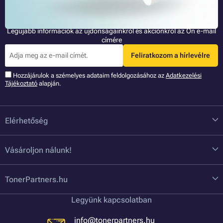
Legyen az elsők között!
Legújabb információk az újdonságainkról és akciónkról az Ön e-mail
címére
Feliratkozom a hírlevélre
Hozzájárulok a szémelyes adataim feldolgozásához az
Adatkezelési
Tájékoztató
alapján.
Elérhetőség
Vásároljon nálunk!
TonerPartners.hu
Legyünk kapcsolatban
info@tonerpartners.hu