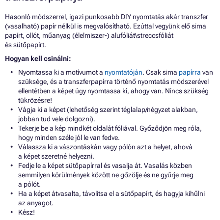
Hasonló módszerrel, igazi punkosabb DIY nyomtatás akár transzfer
(vasalható) papír nélkül is megvalósítható. Ezúttal vegyünk elő sima
papírt, ollót, műanyag (élelmiszer-) alufóliát\streccsfóliát
és sütőpapírt.
Hogyan kell csinálni:
Nyomtassa ki a motívumot a
nyomtatóján
. Csak sima
papírra
van
szüksége, és a transzferpapírra történő nyomtatás módszerével
ellentétben a képet úgy nyomtassa ki, ahogy van. Nincs szükség
tükrözésre!
Vágja ki a képet (lehetőség szerint téglalap/négyzet alakban,
jobban tud vele dolgozni).
Tekerje be a kép mindkét oldalát fóliával. Győződjön meg róla,
hogy minden széle jól le van fedve.
Válassza ki a vászontáskán vagy pólón azt a helyet, ahová
a képet szeretné helyezni.
Fedje le a képet sütőpapírral és vasalja át. Vasalás közben
semmilyen körülmények között ne gőzölje és ne gyűrje meg
a pólót.
Ha a képet átvasalta, távolítsa el a sütőpapírt, és hagyja kihűlni
az anyagot.
Kész!