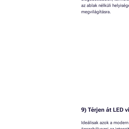
az ablak nélküli helyisé
megvilágításra.
9) Térjen át LED v
Ideálisak azok a modern