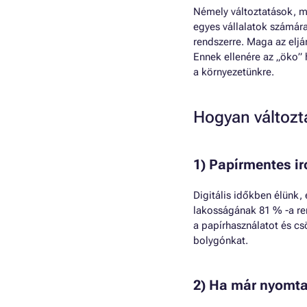
Némely változtatások, m
egyes vállalatok számára
rendszerre. Maga az eljá
Ennek ellenére az „öko” 
a környezetünkre.
Hogyan változt
1) Papírmentes i
Digitális időkben élünk,
lakosságának 81 % -a re
a papírhasználatot és cs
bolygónkat.
2) Ha már nyomta