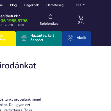
HU
se
Blog
Cégeknek
Elérhetőség
Segíthetünk?
+36 1955 5796
0 Ft
Bejelentkezni
é–Pé: 8:00 – 16:00
ia
Háztartás, kert
Akció
éria
és sport
 irodánkat
osítunk, próbálunk minél
nkat. De ugyan ezt
. Változtassa Ön is