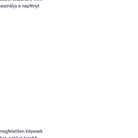
asználja a napfényt
 megfelelően képesek