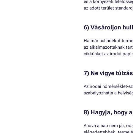
és a környezeti felelőss
az adott terület standardj
6) Vásároljon hul
Ha már hulladékot termel,
az alkalmazottaknak tart
cikkünket az irodai papí
7) Ne vigye túlzá
Az irodai hőmérséklet-sz
szabályozhatja a helyisé
8) Hagyja, hogy a
Ahová a nap nem jár, od
elégedettebbek, termelé