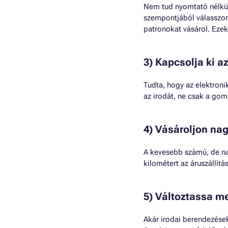
Nem tud nyomtató nélkül
szempontjából válasszon 
patronokat vásárol. Ezek
3) Kapcsolja ki a
Tudta, hogy az elektroni
az irodát, ne csak a gomb
4) Vásároljon na
A kevesebb számú, de n
kilométert az áruszállítás
5) Változtassa me
Akár irodai berendezéseke