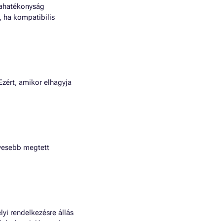
iahatékonyság
, ha kompatibilis
Ezért, amikor elhagyja
vesebb megtett
lyi rendelkezésre állás