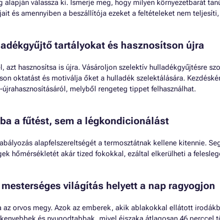
ég alapján válassza ki. Ismerje meg, hogy milyen környezetbarát tan
ait és amennyiben a beszállítója ezeket a feltételeket nem teljesíti, 
ladékgyűjtő tartályokat és hasznosítson újra
 azt hasznosítsa is újra. Vásároljon szelektív hulladékgyűjtésre szo
son oktatást és motiválja őket a hulladék szelektálására. Kezdéské
r-újrahasznosításáról, melyből rengeteg tippet felhasználhat.
sba a fűtést, sem a légkondicionálást
abályozás alapfelszereltségét a termosztátnak kellene kitennie. S
gek hőmérsékletét akár tized fokokkal, ezáltal elkerülheti a felesle
 mesterséges világítás helyett a nap ragyogjon
a az orvos megy. Azok az emberek, akik ablakokkal ellátott irodá
kenyebbek és nyugodtabbak, mivel éjszaka átlagosan 46 perccel t