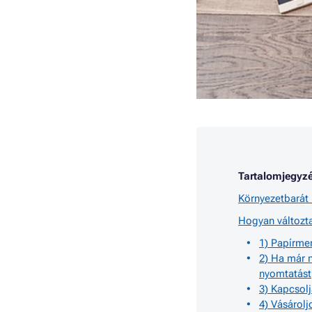
Tartalomjegyzé
Környezetbarát 
Hogyan változta
1) Papírme
2) Ha már 
nyomtatást
3) Kapcsolj
4) Vásárol