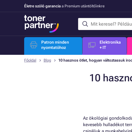
Életre szóló garancia
a Premium utántöltőinkre
Patron minden
Elektronika
nyomtatóhoz
+ IT
Főoldal
Blog
10 hasznos ötlet, hogyan változtassuk iro
10 haszno
Az ökológiai gondolkodá
kevesebb hulladékot term
csináljuk a munkahelyün