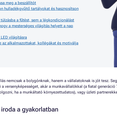
ssa meg a beszállítót
on hulladékgyűjtő tartályokat és hasznosítson
 túlzásba a fűtést, sem a légkondicionálást
hogy a mesterséges világítás helyett a nap
t LED világításra
 az alkalmazottakat, kollégákat és motiválja
lás nemcsak a bolygónknak, hanem a vállalatoknak is jót tesz. Seg
 a versenyképességet, akár a munkavállalókkal (a fiatal generáció 
olgozni, ha a munkáltató környezettudatos), vagy üzleti partnerekk
 iroda a gyakorlatban