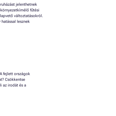
ruházást jelenthetnek
 környezetkímélő fűtési
lapvető változtatásokról.
v hatással lesznek
A fejlett országok
at? Csökkentse
 az irodát és a