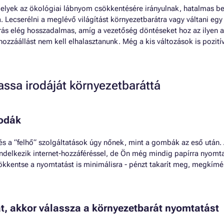
elyek az ökológiai lábnyom csökkentésére irányulnak, hatalmas be
. Lecserélni a meglévő világítást környezetbarátra vagy váltani egy
rás elég hosszadalmas, amíg a vezetőség döntéseket hoz az ilyen a
hozzáállást nem kell elhalasztanunk. Még a kis változások is pozití
assa irodáját környezetbaráttá
rodák
 és a “felhő“ szolgáltatások úgy nőnek, mint a gombák az eső után. 
ndelkezik internet-hozzáféréssel, de Ön még mindig papírra nyomt
ökkentse a nyomtatást is minimálisra - pénzt takarít meg, megkíméli
t, akkor válassza a környezetbarát nyomtatást