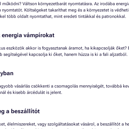
 működni? Váltson környezetbarát nyomtatásra. Az irodába energ
nyomtatót. Költségeket takaríthat meg és a környezetet is védheti
kel több oldalt nyomtathat, mint eredeti tintákkal és patronokkal.
z energia vámpírokat
kus eszközök akkor is fogyasztanak áramot, ha kikapcsolják őket? 
 segítségével kapcsolja ki őket, hanem húzza is ki a fali aljzatból.
gyban
agyobb vásárlás csökkenti a csomagolás mennyiségét, továbbá ke
nál és kisebb árcédulát is jelent.
g a beszállítót
t, élelmiszereket, vagy szolgáltatásokat vásárol, a beszállítót a he