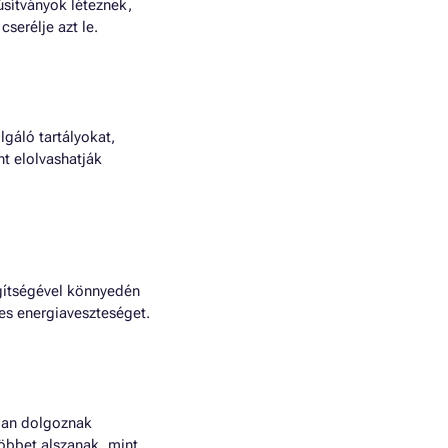
úsítványok léteznek,
cserélje azt le.
lgáló tartályokat,
nt elolvashatják
egítségével könnyedén
ges energiaveszteséget.
kban dolgoznak
öbbet alszanak, mint