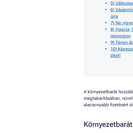
5) Változta
6) Vásárolj
újra
7) Ne vigye
8) Hagyja, 
ragyogjon
9) Térjen á
10) Képezze
őket!
A környezetbarát hozzáál
megtakarításában, növeli
alacsonyabb fizetésért d
Környezetbarát