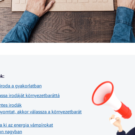
k:
iroda a gyakorlatban
ssa irodáját környezetbaráttá
ntes irodák
nyomtat, akkor válassza a környezetbarát
a ki az energia vámpírokat
jon nagyban