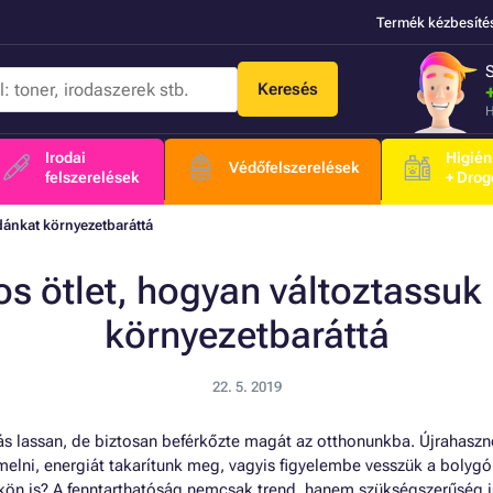
Termék kézbesíté
Keresés
H
Irodai
Higién
Védőfelszerelések
felszerelések
+ Drog
dánkat környezetbaráttá
s ötlet, hogyan változtassuk
környezetbaráttá
22. 5. 2019
s lassan, de biztosan beférkőzte magát az otthonunkba. Újrahaszn
elni, energiát takarítunk meg, vagyis figyelembe vesszük a bolygó
kön is? A fenntarthatóság nemcsak trend, hanem szükségszerűség is