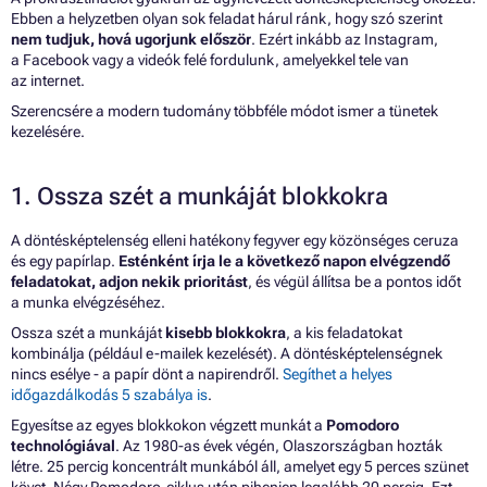
Ebben a helyzetben olyan sok feladat hárul ránk, hogy szó szerint
nem tudjuk, hová ugorjunk először
. Ezért inkább az Instagram,
a Facebook vagy a videók felé fordulunk, amelyekkel tele van
az internet.
Szerencsére a modern tudomány többféle módot ismer a tünetek
kezelésére.
1. Ossza szét a munkáját blokkokra
A döntésképtelenség elleni hatékony fegyver egy közönséges ceruza
és egy papírlap.
Esténként írja le a következő napon elvégzendő
feladatokat, adjon nekik prioritást
, és végül állítsa be a pontos időt
a munka elvégzéséhez.
Ossza szét a munkáját
kisebb blokkokra
, a kis feladatokat
kombinálja (például e-mailek kezelését). A döntésképtelenségnek
nincs esélye - a papír dönt a napirendről.
Segíthet a helyes
időgazdálkodás 5 szabálya is
.
Egyesítse az egyes blokkokon végzett munkát a
Pomodoro
technológiával
. Az 1980-as évek végén, Olaszországban hozták
létre. 25 percig koncentrált munkából áll, amelyet egy 5 perces szünet
követ. Négy Pomodoro-ciklus után pihenjen legalább 20 percig. Ezt