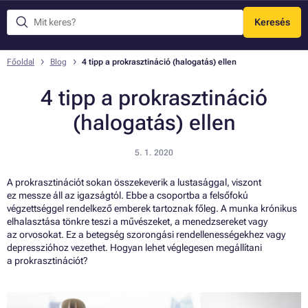
Keresés
Menü
Főoldal
Blog
4 tipp a prokrasztináció (halogatás) ellen
4 tipp a prokrasztináció
(halogatás) ellen
5. 1. 2020
A prokrasztinációt sokan összekeverik a lustasággal, viszont
ez messze áll az igazságtól. Ebbe a csoportba a felsőfokú
végzettséggel rendelkező emberek tartoznak főleg. A munka krónikus
elhalasztása tönkre teszi a művészeket, a menedzsereket vagy
az orvosokat. Ez a betegség szorongási rendellenességekhez vagy
depresszióhoz vezethet. Hogyan lehet véglegesen megállítani
a prokrasztinációt?