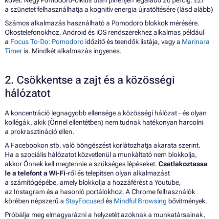
a szünetet felhasználhatja a kognitív energia újratöltésére (lásd alább)
Számos alkalmazás használható a Pomodoro blokkok mérésére.
Okostelefonokhoz, Android és iOS rendszerekhez alkalmas például
a
Focus To-Do: Pomodoro
időzítő és teendők listája, vagy a
Marinara
Timer
is. Mindkét alkalmazás ingyenes.
2. Csökkentse a zajt és a közösségi
hálózatot
A koncentráció legnagyobb ellensége a közösségi hálózat - és olyan
kollégák, akik (Önnel ellentétben) nem tudnak hatékonyan harcolni
a prokrasztináció ellen.
A Facebookon stb. való böngészést korlátozhatja akarata szerint.
Ha a szociális hálózatot közvetlenül a munkáltató nem blokkolja,
akkor Önnek kell megtennie a szükséges lépéseket.
Csatlakoztassa
le a telefont a Wi-Fi
-ről és telepítsen olyan alkalmazást
a számítógépébe, amely blokkolja a hozzáférést a Youtube,
az Instagram és a hasonló portálokhoz. A Chrome felhasználók
körében népszerű a
StayFocused
és
Mindful Browsing
bővítmények.
Próbálja meg elmagyarázni a helyzetét azoknak a munkatársainak,