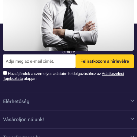
érinti. Ez csak akkor rosszabb, ha egy befejezetlen feladatot éjfél előtt
Teljes cikk »
pár perccel ad át a felettesének. Hogyan tarthatja be a határidőket?
Legyen az elsők között!
Legújabb információk az újdonságainkról és akciónkról az Ön e-mail
címére
Feliratkozom a hírlevélre
Hozzájárulok a szémelyes adataim feldolgozásához az
Adatkezelési
Tájékoztató
alapján.
Elérhetőség
Vásároljon nálunk!