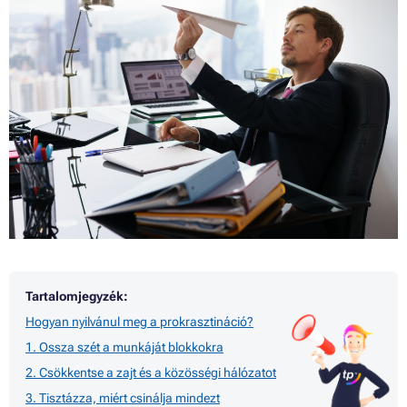
Tartalomjegyzék:
Hogyan nyilvánul meg a prokrasztináció?
1. Ossza szét a munkáját blokkokra
2. Csökkentse a zajt és a közösségi hálózatot
3. Tisztázza, miért csinálja mindezt