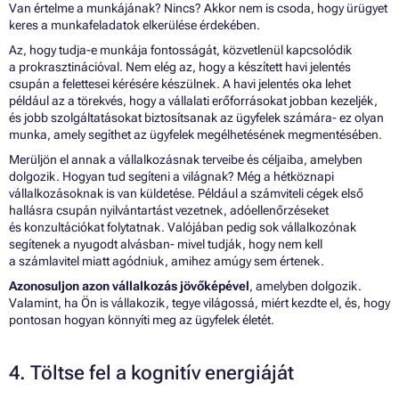
Van értelme a munkájának? Nincs? Akkor nem is csoda, hogy ürügyet
keres a munkafeladatok elkerülése érdekében.
Az, hogy tudja-e munkája fontosságát, közvetlenül kapcsolódik
a prokrasztinációval. Nem elég az, hogy a készített havi jelentés
csupán a felettesei kérésére készülnek. A havi jelentés oka lehet
például az a törekvés, hogy a vállalati erőforrásokat jobban kezeljék,
és jobb szolgáltatásokat biztosítsanak az ügyfelek számára- ez olyan
munka, amely segíthet az ügyfelek megélhetésének megmentésében.
Merüljön el annak a vállalkozásnak terveibe és céljaiba, amelyben
dolgozik. Hogyan tud segíteni a világnak? Még a hétköznapi
vállalkozásoknak is van küldetése. Például a számviteli cégek első
hallásra csupán nyilvántartást vezetnek, adóellenőrzéseket
és konzultációkat folytatnak. Valójában pedig sok vállalkozónak
segítenek a nyugodt alvásban- mivel tudják, hogy nem kell
a számlavitel miatt agódniuk, amihez amúgy sem értenek.
Azonosuljon azon vállalkozás jövőképével
, amelyben dolgozik.
Valamint, ha Ön is vállakozik, tegye világossá, miért kezdte el, és, hogy
pontosan hogyan könnyíti meg az ügyfelek életét.
4. Töltse fel a kognitív energiáját