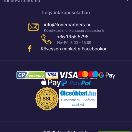
TonerPartners.hu
Legyünk kapcsolatban
info@tonerpartners.hu
Következő munkanapon válaszolunk
+36 1955 5796
Hé–Pé: 8:00 – 16:00
Kövessen minket a Facebookon
Olcsóbbat.hu – Spórolni
tudni kell