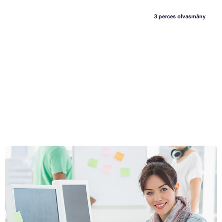
3 perces olvasmány
A munkaidőben történő sorozatnézés növelheti a
termelékenységet?
Valaki rajtakapta Önt, hogy a Trónok harca legújabb epizódját nézi a
munkahelyén? Hihetetlen elképzelni, hogy munkaidőben
videojátékokkal játsszon vagy izgalmas asztali foci mérkőzésen
vegyen részt. Pedig a szórakoztató és pihenő zónák kiépítése
Teljes cikk »