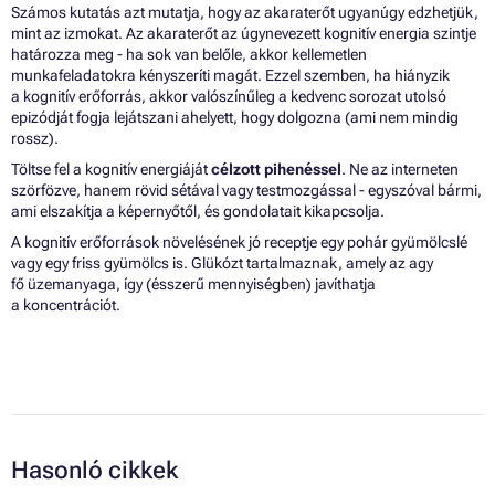
Számos kutatás azt mutatja, hogy az akaraterőt ugyanúgy edzhetjük,
mint az izmokat. Az akaraterőt az úgynevezett kognitív energia szintje
határozza meg - ha sok van belőle, akkor kellemetlen
munkafeladatokra kényszeríti magát. Ezzel szemben, ha hiányzik
a kognitív erőforrás, akkor valószínűleg a kedvenc sorozat utolsó
epizódját fogja lejátszani ahelyett, hogy dolgozna (ami nem mindig
rossz).
Töltse fel a kognitív energiáját
célzott pihenéssel
. Ne az interneten
szörfözve, hanem rövid sétával vagy testmozgással - egyszóval bármi,
ami elszakítja a képernyőtől, és gondolatait kikapcsolja.
A kognitív erőforrások növelésének jó receptje egy pohár gyümölcslé
vagy egy friss gyümölcs is. Glükózt tartalmaznak, amely az agy
fő üzemanyaga, így (ésszerű mennyiségben) javíthatja
a koncentrációt.
Hasonló cikkek