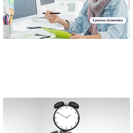
manapság egyre inkább trend a progresszív vállalatoknál. Sok vezető
már rájött, hogy a kipihent munkavállaló, az jó munkavállaló és sokkal
jobban teljesít a munkahelyén.
3 perces olvasmány
A time management öt szabálya
Ha örökké késésben van, akkor azt javasoljuk, hogy sajátítsa el az
időgazdálkodás - angolul: time management - alapelveit. A késés egy
ideig tolerálható, főleg ha olyan munkáról van szó, amely csak Önt