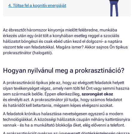
4. Töltse fel a kognitív energiáját
Az ébresztőt háromszor kinyomja mielőtt felébredne, munkába
érkezés után egy órát tölt a konyhában esetleg reggel a szociális
hálózatot böngészi és csak ebéd után kezd el dolgozni- a naptára
viszont tele van feladatokkal. Magára ismer? Akkor sajnos Ön tipikus
prokrasztinátor (halogató).
Hogyan nyilvánul meg a prokrasztináció?
A prokrasztináció tipikus jele az, hogy az elvégzett feladatok helyett
olyan tevékenységet végez, amely nem tölti fel Önt vagy semmi haszna
sem származik belőle. Éppen ellenkezőleg,
szorongást okoz
és elmélyíti azt. A prokrasztinátor jól tudja, hogy számos feladatot
és határidőt kell betartania, mégsem képes elvégezni azokat.
A feladatok krónikus halasztása nevetségesen egyszerű a modern
technológiákkal. A közösségi hálózatok csupán néhány kattintásnyira
vannak - és ha a munkáltató blokkolja őket, elég elővenni a telefont.
A prokrasztinációt gyakran az úgynevezett döntésképtelenség okozza.