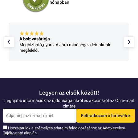
hónapban
A bolt vásárlója
Megbízható,gyors. Az áru minősége a leírtaknak
megfelelő.
Legyen az elsők között!
Legújabb információk az újdonságainkról és akciónkról az Ön e-mail
címére
Feliratkozom a hírlevélre
Hozzájárulok a szémelyes adataim feldolgozásához az
Adatkezelési
Tájékoztató
alapján.