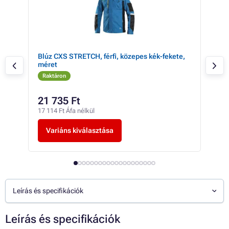
Blúz CXS STRETCH, férfi, közepes kék-fekete,
Blúz
méret
mér
Raktáron
Ra
21 735 Ft
-tó
17 114 Ft Áfa nélkül
-tól
Variáns kiválasztása
V
Leírás és specifikációk
Leírás és specifikációk