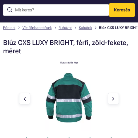
Keresés
Menü
Főoldal
Védőfelszerelések
Ruházat
Kabátok
Blúz CXS LUXY BRIGHT, 
Blúz CXS LUXY BRIGHT, férfi, zöld-fekete,
méret
Illusztrációs kép