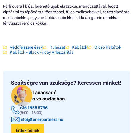
Férfi overall blúz, levehető ujjak elasztikus mandzsettával, fedett
cipzárral és tépőzáras rögzítéssel, füles mellzsebekkel, rejtett cipzáras
mellzsebekkel, egyszerű oldalzsebekkel, oldalán gumis derékkal,
fényvisszaverő csíkokkal.
Védőfelszerelések
Ruházat
Kabátok
Olcsó Kabátok
Kabátok - Black Friday Árleszállítás
Segítségre van szüksége?
Keressen minket!
Tanácsadó
a választásban
+36 1955 5796
(8:00 - 16:00)
info@tonerpartners.hu
Érdeklődnék