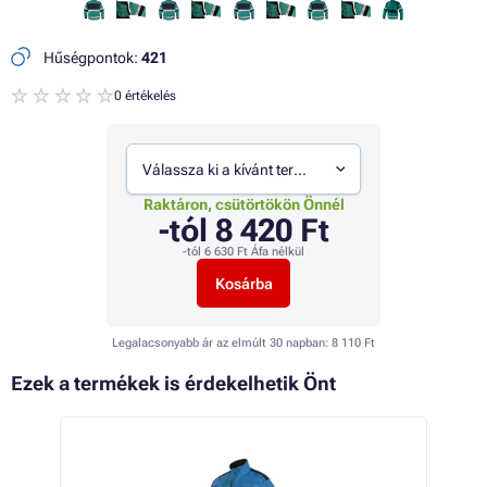
Hűségpontok:
421
0 értékelés
Válassza ki a kívánt termékváltozatot
Raktáron, csütörtökön Önnél
-tól
8 420 Ft
-tól
6 630 Ft
Áfa nélkül
Kosárba
Legalacsonyabb ár az elmúlt 30 napban:
8 110 Ft
Ezek a termékek is érdekelhetik Önt