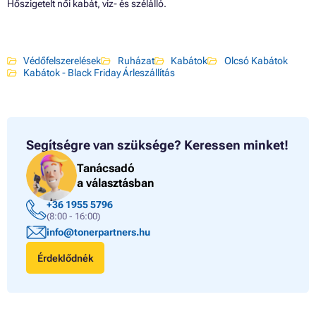
Hőszigetelt női kabát, víz- és szélálló.
Védőfelszerelések
Ruházat
Kabátok
Olcsó Kabátok
Kabátok - Black Friday Árleszállítás
Segítségre van szüksége?
Keressen minket!
Tanácsadó
a választásban
+36 1955 5796
(8:00 - 16:00)
info@tonerpartners.hu
Érdeklődnék