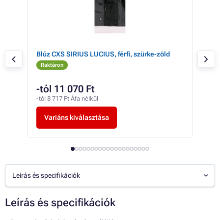
Blúz CXS SIRIUS LUCIUS, férfi, szürke-zöld
Blú
Raktáron
Ra
-tól 11 070 Ft
21
-tól 8 717 Ft Áfa nélkül
17 1
Variáns kiválasztása
V
Leírás és specifikációk
Leírás és specifikációk