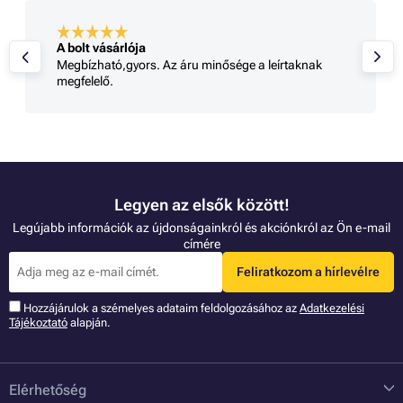
A bolt vásárlója
Megbízható,gyors. Az áru minősége a leírtaknak
megfelelő.
Legyen az elsők között!
Legújabb információk az újdonságainkról és akciónkról az Ön e-mail
címére
Feliratkozom a hírlevélre
Hozzájárulok a szémelyes adataim feldolgozásához az
Adatkezelési
Tájékoztató
alapján.
Elérhetőség