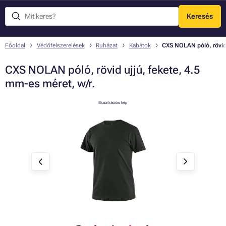
Keresés
Menü
Főoldal
Védőfelszerelések
Ruházat
Kabátok
CXS NOLAN póló, rövid 
CXS NOLAN póló, rövid ujjú, fekete, 4.5
mm-es méret, w/r.
Illusztrációs kép