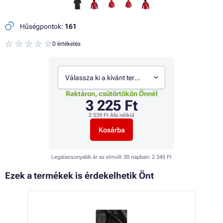
Hűségpontok:
161
0 értékelés
Válassza ki a kívánt termékváltozatot
Raktáron, csütörtökön Önnél
3 225 Ft
2 539 Ft
Áfa nélkül
Kosárba
Legalacsonyabb ár az elmúlt 30 napban:
2 345 Ft
Ezek a termékek is érdekelhetik Önt