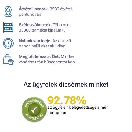
Átvételi pontok.
3980 átvételi
pontunk van.
Széles választék.
Több mint
38000 terméket kínálunk.
Nálunk van ideje.
Az árut 30
napon belül visszaküldheti.
Megjutalmazzuk Önt.
Minden
vásárlás után hűségpontot kap.
Az ügyfelek dicsérnek minket
92.78%
az ügyfeleink elégedettsége a múlt
hónapban