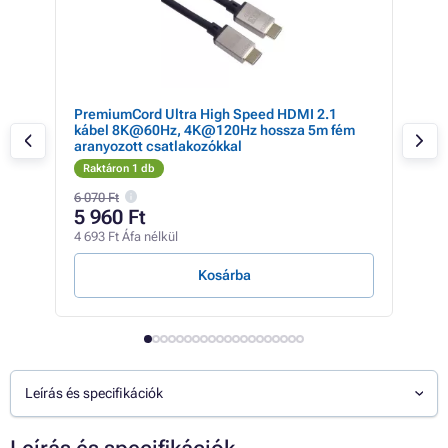
M/M
PremiumCord Ultra High Speed HDMI 2.1
Pre
kábel 8K@60Hz, 4K@120Hz hossza 5m fém
opt
aranyozott csatlakozókkal
Raktáron 1 db
Rak
6 070 Ft
26 1
5 960 Ft
9 
4 693 Ft Áfa nélkül
7 63
Kosárba
Leírás és specifikációk