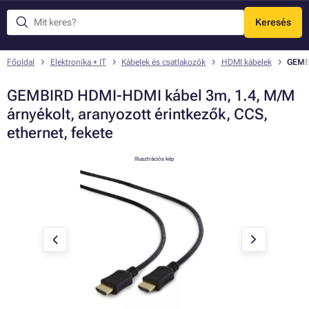
Keresés
Menü
Főoldal
Elektronika + IT
Kábelek és csatlakozók
HDMI kábelek
GEMBI
GEMBIRD HDMI-HDMI kábel 3m, 1.4, M/M
árnyékolt, aranyozott érintkezők, CCS,
ethernet, fekete
Illusztrációs kép