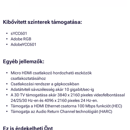
Kibővített színterek támogatása:
sYCC601
Adobe RGB
AdobeYCC601
Egyéb jellemzők:
Micro HDMI csatlakozó hordozható eszközök
csatlakoztatásához
Csatlakozási rendszer a gépkocsikban
Adatátviteli sávszélesség akár 10 gigabit/sec-ig
A 3D TV támogatása akár 3840 x 2160 pixeles videofelbontással
24/25/30 Hz-en és 4096 x 2160 pixeles 24 Hz-en.
Támogatja a HDMI Ethernet csatorna 100 Mbps funkciót (HEC)
Támogatja az Audio Return Channel technológiát (HARC)
Ez is érdekelheti Önt