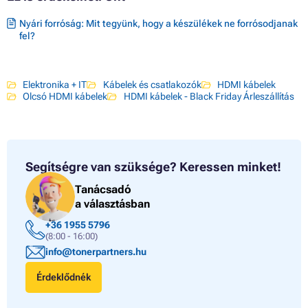
Nyári forróság: Mit tegyünk, hogy a készülékek ne forrósodjanak
fel?
Elektronika + IT
Kábelek és csatlakozók
HDMI kábelek
Olcsó HDMI kábelek
HDMI kábelek - Black Friday Árleszállítás
Segítségre van szüksége?
Keressen minket!
Tanácsadó
a választásban
+36 1955 5796
(8:00 - 16:00)
info@tonerpartners.hu
Érdeklődnék