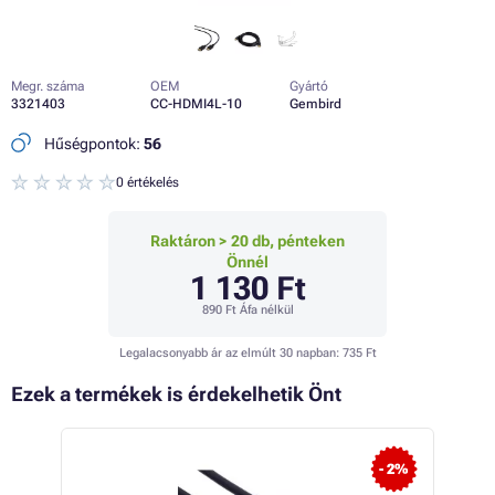
Megr. száma
OEM
Gyártó
3321403
CC-HDMI4L-10
Gembird
Hűségpontok:
56
0 értékelés
Raktáron > 20 db, pénteken
Önnél
1 130 Ft
890 Ft
Áfa nélkül
Legalacsonyabb ár az elmúlt 30 napban:
735 Ft
Ezek a termékek is érdekelhetik Önt
- 7%
- 2%