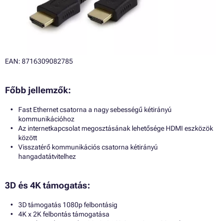
EAN: 8716309082785
Főbb jellemzők:
Fast Ethernet csatorna a nagy sebességű kétirányú
kommunikációhoz
Az internetkapcsolat megosztásának lehetősége HDMI eszközök
között
Visszatérő kommunikációs csatorna kétirányú
hangadatátvitelhez
3D és 4K támogatás:
3D támogatás 1080p felbontásig
4K x 2K felbontás támogatása