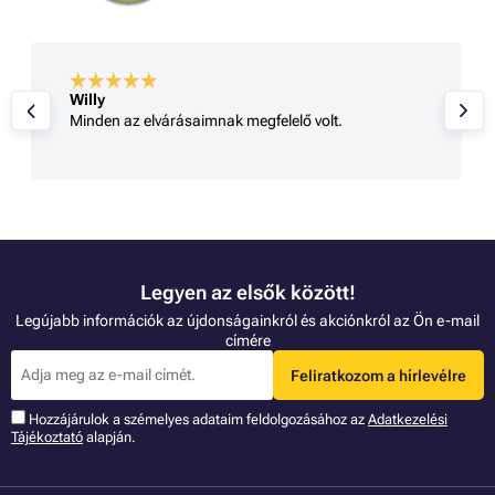
Willy
Minden az elvárásaimnak megfelelő volt.
Legyen az elsők között!
Legújabb információk az újdonságainkról és akciónkról az Ön e-mail
címére
Feliratkozom a hírlevélre
Hozzájárulok a szémelyes adataim feldolgozásához az
Adatkezelési
Tájékoztató
alapján.