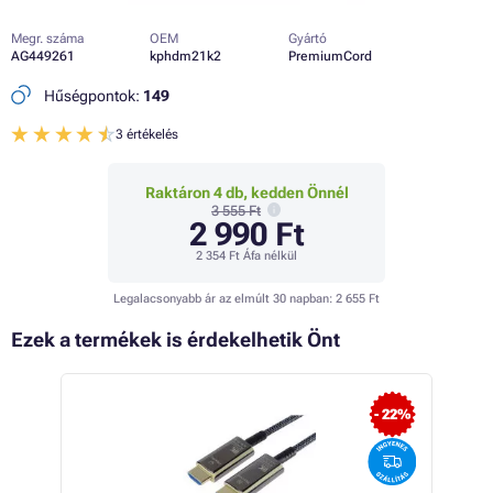
Megr. száma
OEM
Gyártó
AG449261
kphdm21k2
PremiumCord
Hűségpontok:
149
3 értékelés
Raktáron 4 db, kedden Önnél
3 555 Ft
2 990 Ft
2 354 Ft
Áfa nélkül
Legalacsonyabb ár az elmúlt 30 napban:
2 655 Ft
Ezek a termékek is érdekelhetik Önt
- 9%
- 22%