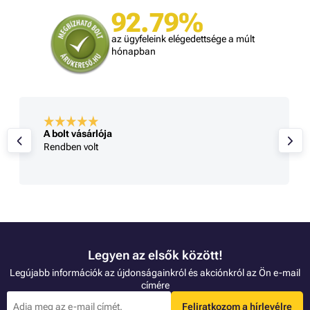
92.79%
az ügyfeleink elégedettsége a múlt
hónapban
A bolt vásárlója
Rendben volt
Legyen az elsők között!
Legújabb információk az újdonságainkról és akciónkról az Ön e-mail
címére
Feliratkozom a hírlevélre