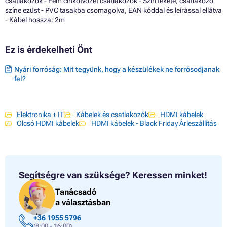
csatlakozók - Fém cinkötvözet csatlakozók - Szín fekete, csatlakozó
színe ezüst - PVC tasakba csomagolva, EAN kóddal és leírással ellátva
- Kábel hossza: 2m
Ez is érdekelheti Önt
Nyári forróság: Mit tegyünk, hogy a készülékek ne forrósodjanak
fel?
Elektronika + IT
Kábelek és csatlakozók
HDMI kábelek
Olcsó HDMI kábelek
HDMI kábelek - Black Friday Árleszállítás
Segítségre van szüksége?
Keressen minket!
Tanácsadó
a választásban
+36 1955 5796
(8:00 - 16:00)