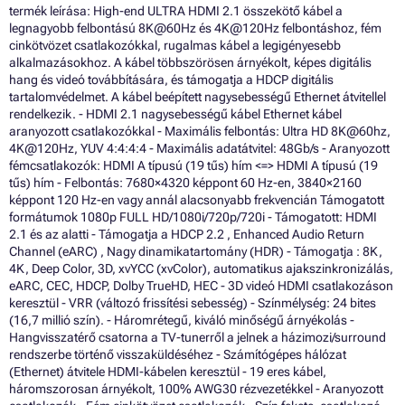
termék leírása: High-end ULTRA HDMI 2.1 összekötő kábel a
legnagyobb felbontású 8K@60Hz és 4K@120Hz felbontáshoz, fém
cinkötvözet csatlakozókkal, rugalmas kábel a legigényesebb
alkalmazásokhoz. A kábel többszörösen árnyékolt, képes digitális
hang és videó továbbítására, és támogatja a HDCP digitális
tartalomvédelmet. A kábel beépített nagysebességű Ethernet átvitellel
rendelkezik. - HDMI 2.1 nagysebességű kábel Ethernet kábel
aranyozott csatlakozókkal - Maximális felbontás: Ultra HD 8K@60hz,
4K@120Hz, YUV 4:4:4:4 - Maximális adatátvitel: 48Gb/s - Aranyozott
fémcsatlakozók: HDMI A típusú (19 tűs) hím <=> HDMI A típusú (19
tűs) hím - Felbontás: 7680×4320 képpont 60 Hz-en, 3840×2160
képpont 120 Hz-en vagy annál alacsonyabb frekvencián Támogatott
formátumok 1080p FULL HD/1080i/720p/720i - Támogatott: HDMI
2.1 és az alatti - Támogatja a HDCP 2.2 , Enhanced Audio Return
Channel (eARC) , Nagy dinamikatartomány (HDR) - Támogatja : 8K,
4K, Deep Color, 3D, xvYCC (xvColor), automatikus ajakszinkronizálás,
eARC, CEC, HDCP, Dolby TrueHD, HEC - 3D videó HDMI csatlakozáson
keresztül - VRR (változó frissítési sebesség) - Színmélység: 24 bites
(16,7 millió szín). - Háromrétegű, kiváló minőségű árnyékolás -
Hangvisszatérő csatorna a TV-tunerről a jelnek a házimozi/surround
rendszerbe történő visszaküldéséhez - Számítógépes hálózat
(Ethernet) átvitele HDMI-kábelen keresztül - 19 eres kábel,
háromszorosan árnyékolt, 100% AWG30 rézvezetékkel - Aranyozott