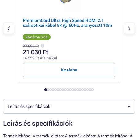
gh
PremiumCord Ultra High Speed HDMI 2.1
Pre
száloptikai kábel 8K @ 60Hz, aranyozott 10m
opt
Raktáron 3 db
Rak
27 085 Ft
26 0
21 030 Ft
9 
16 559 Ft Áfa nélkül
7 58
Kosárba
Leírás és specifikációk
Leírás és specifikációk
Termék leírása: A termék leírása: A termék leírása: A termék leírása: A