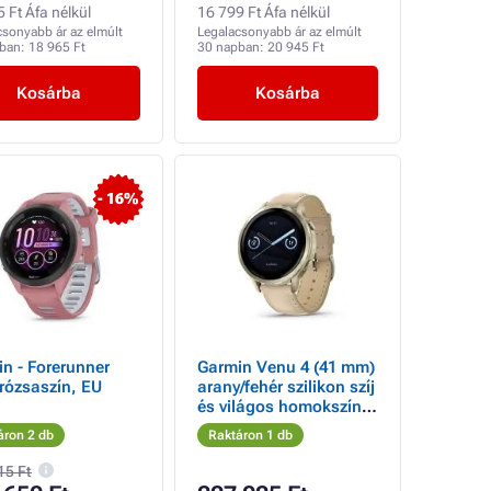
 Ft Áfa nélkül
16 799 Ft Áfa nélkül
csonyabb ár az elmúlt
Legalacsonyabb ár az elmúlt
pban:
18 965 Ft
30 napban:
20 945 Ft
Kosárba
Kosárba
- 16%
n - Forerunner
Garmin Venu 4 (41 mm)
rózsaszín, EU
arany/fehér szilikon szíj
és világos homokszínű
bőrszíj, EU
áron 2 db
Raktáron 1 db
15 Ft