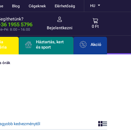
HU
se
Blog
Cégeknek
Elérhetőség
Segíthetünk?
+36 1955 5796
0 Ft
Bejelentkezni
é–Pé: 8:00 – 16:00
ia
Háztartás, kert
Akció
éria
és sport
s órák
agyobb kedvezménytől