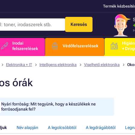
Termék kézbesíté
Keresés
H
Irodai
Higién
Védőfelszerelések
felszerelések
+ Drog
Elektronika + IT
Intelligens elektronika
Viselhető elektronika
Oko
os órák
Nyári forróság: Mit tegyünk, hogy a készülékek ne
forrósodjanak fel?
ljuk
Név alapján
A legolcsóbbtól
A legdrágábbtól
Legn