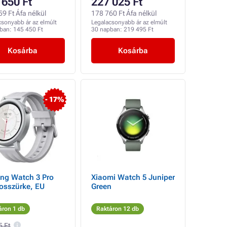
 650 Ft
227 025 Ft
9 Ft Áfa nélkül
178 760 Ft Áfa nélkül
csonyabb ár az elmúlt
Legalacsonyabb ár az elmúlt
pban:
145 450 Ft
30 napban:
219 495 Ft
Kosárba
Kosárba
- 17%
ng Watch 3 Pro
Xiaomi Watch 5 Juniper
osszürke, EU
Green
áron 1 db
Raktáron 12 db
5 Ft