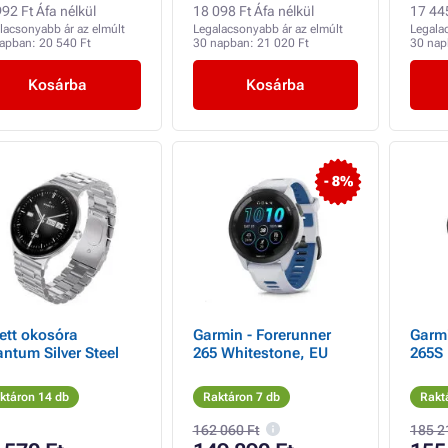
92 Ft Áfa nélkül
18 098 Ft Áfa nélkül
17 445
lacsonyabb ár az elmúlt
Legalacsonyabb ár az elmúlt
Legala
napban:
20 540 Ft
30 napban:
21 020 Ft
30 na
Kosárba
Kosárba
- 8%
ett okosóra
Garmin - Forerunner
Garmi
ntum Silver Steel
265 Whitestone, EU
265S 
ktáron 14 db
Raktáron 7 db
Rakt
162 060 Ft
185 2