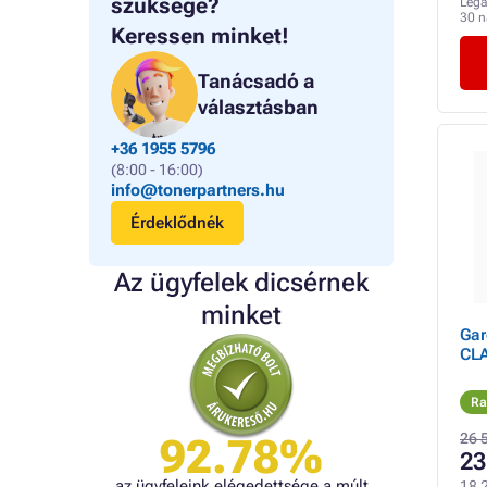
szüksége?
Lega
30 
Keressen minket!
Tanácsadó a
választásban
+36 1955 5796
(8:00 - 16:00)
info@tonerpartners.hu
Érdeklődnék
Az ügyfelek dicsérnek
minket
Gar
CLA
Ra
26 
92.78%
23
az ügyfeleink elégedettsége a múlt
18 2