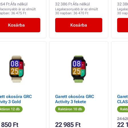
64 Ft Áfa nélkül
32 386 Ft Áfa nélkül
32 386
lacsonyabb ár az elmúlt
Legalacsonyabb ár az elmúlt
Legala
napban:
36 475 Ft
30 napban:
36 470 Ft
30 na
Kosárba
Kosárba
ett okosóra GRC
Garett okosóra GRC
Garet
ivity 3 Gold
Activity 3 fekete
CLAS
ktáron 12 db
Raktáron 10 db
Rakt
24 62
 850 Ft
22 985 Ft
22 