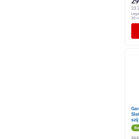
29
23 2
Lega
30 
Gar
Sla
szí
EU
Ra
212