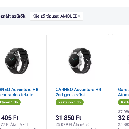
znált szűrők:
Kijelző típusa: AMOLED
NEO Adventure HR
CARNEO Adventure HR
Gare
generációs fekete
2nd gen. ezüst
Atom 
ktáron 1 db
Raktáron 1 db
Rakt
37 98
 405 Ft
31 850 Ft
32 
77 Ft Áfa nélkül
25 079 Ft Áfa nélkül
25 882