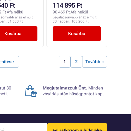
540 Ft
114 895 Ft
 Ft Áfa nélkül
90 469 Ft Áfa nélkül
csonyabb ár az elmúlt
Legalacsonyabb ár az elmúlt
pban:
31 530 Ft
30 napban:
103 200 Ft
Kosárba
Kosárba
enítése
1
2
Tovább »
rut 30
Megjutalmazzuk Önt.
Minden
heti.
vásárlás után hűségpontot kap.
Feliratkozom a hírlevélre