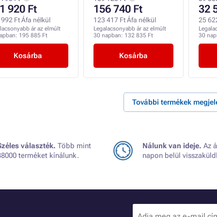
1 920 Ft
156 740 Ft
32 
992 Ft Áfa nélkül
123 417 Ft Áfa nélkül
25 622
lacsonyabb ár az elmúlt
Legalacsonyabb ár az elmúlt
Legala
napban:
195 885 Ft
30 napban:
132 835 Ft
30 na
Kosárba
Kosárba
További termékek megjel
Széles választék.
Több mint
Nálunk van ideje.
Az á
38000 terméket kínálunk.
napon belül visszaküld