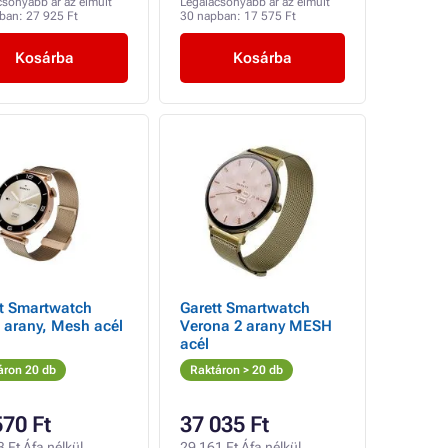
csonyabb ár az elmúlt
Legalacsonyabb ár az elmúlt
pban:
27 925 Ft
30 napban:
17 575 Ft
Kosárba
Kosárba
tt Smartwatch
Garett Smartwatch
 arany, Mesh acél
Verona 2 arany MESH
acél
áron 20 db
Raktáron > 20 db
570 Ft
37 035 Ft
 Ft Áfa nélkül
29 161 Ft Áfa nélkül