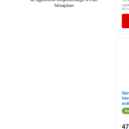
hónapban
Lega
30 
Gar
Ver
acé
Ra
47