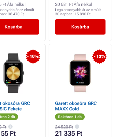
 Ft Áfa nélkül
20 681 Ft Áfa nélkül
csonyabb ár az elmúlt
Legalacsonyabb ár az elmúlt
pban:
36 470 Ft
30 napban:
15 890 Ft
Kosárba
Kosárba
- 10%
- 13%
t okosóra GRC
Garett okosóra GRC
SIC Fekete
MAXX Gold
áron 2 db
Raktáron 1 db
0 Ft
24 520 Ft
155 Ft
21 335 Ft