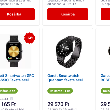
lacsonyabb ár az elmúlt
Legalacsonyabb ár az elmúlt
Legala
napban:
41 515 Ft
30 napban:
30 190 Ft
30 na
Kosárba
Kosárba
- 13%
ett Smartwatch GRC
Garett Smartwatch
Gare
SSIC Fekete acél
Quantum fekete acél
ROSE
ktáron 2 db
Raktáron 11 db
Rakt
530 Ft
 165 Ft
29 570 Ft
29 
40 Ft Áfa nélkül
23 283 Ft Áfa nélkül
23 283