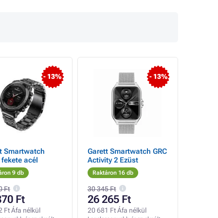
- 13%
- 13%
tt Smartwatch
Garett Smartwatch GRC
fekete acél
Activity 2 Ezüst
áron 9 db
Raktáron 16 db
0 Ft
30 345 Ft
870 Ft
26 265 Ft
 Ft Áfa nélkül
20 681 Ft Áfa nélkül