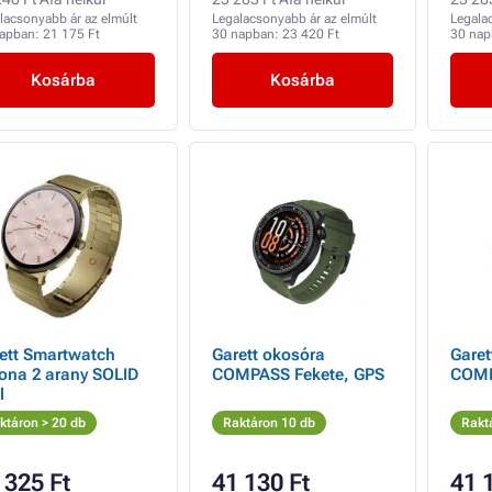
lacsonyabb ár az elmúlt
Legalacsonyabb ár az elmúlt
Legala
napban:
21 175 Ft
30 napban:
23 420 Ft
30 na
Kosárba
Kosárba
ett Smartwatch
Garett okosóra
Garet
ona 2 arany SOLID
COMPASS Fekete, GPS
COMP
l
ktáron > 20 db
Raktáron 10 db
Rakt
 325 Ft
41 130 Ft
41 