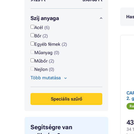
Has
Szíj anyaga
Acél
(6)
Bőr
(2)
Egyéb fémek
(2)
Műanyag
(0)
Műbőr
(2)
Nejlon
(0)
Több mutatása
CAR
2. 
Speciális szűrő
Ra
43
Segítségre van
34 1