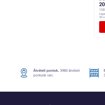
20
158 
Lega
30 
Átvételi pontok.
3980 átvételi
pontunk van.