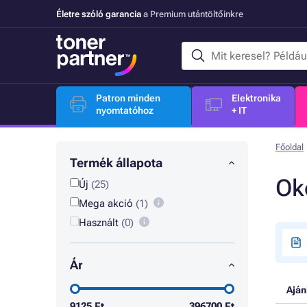
Életre szóló garancia
a Premium utántöltőinkre
Patron minden
Elektronika
nyomtatóhoz
+ IT
Főoldal
Termék állapota
Ok
Új
(25)
Mega akció
(1)
Használt
(0)
Ár
Aján
9125
Ft
396700
Ft