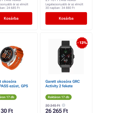
csonyabb ár az elmúlt
Legalacsonyabb ár az elmúlt
pban:
24 685 Ft
30 napban:
34 880 Ft
Kosárba
Kosárba
- 13%
t okosóra
Garett okosóra GRC
ASS ezüst, GPS
Activity 2 fekete
áron 17 db
Raktáron 17 db
30 345 Ft
130 Ft
26 265 Ft