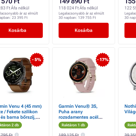
 570 Ft
149 890 Ft
155
83 Ft Áfa nélkül
118 024 Ft Áfa nélkül
122 55
lacsonyabb ár az elmúlt
Legalacsonyabb ár az elmúlt
Legala
napban:
23 395 Ft
30 napban:
139 755 Ft
30 na
Kosárba
Kosárba
- 5%
- 17%
min Venu 4 (45 mm)
Garmin Venu® 3S,
Nothi
te / Fekete szilikon
Puha arany
Világ
j és barna bőrszíj,
rozsdamentes acél
lunetta, Dust Rose tok,
ktáron 2 db
Raktáron 1 db
Rakt
szilikon szíj
 795 Ft
189 125 Ft
39 35