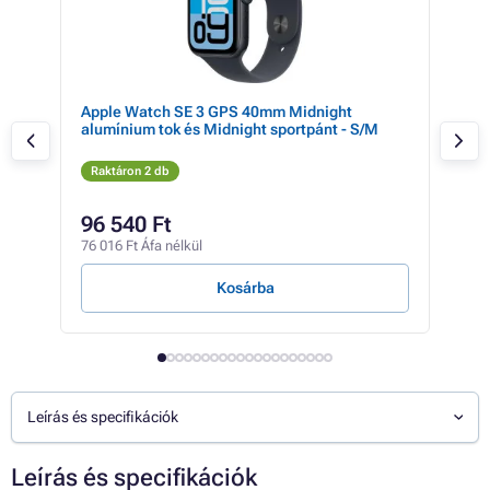
Apple Watch SE 3 GPS 40mm Midnight
Gar
alumínium tok és Midnight sportpánt - S/M
(gra
Raktáron 2 db
Rak
182 
96 540 Ft
10
76 016 Ft Áfa nélkül
82 6
Kosárba
Leírás és specifikációk
Leírás és specifikációk