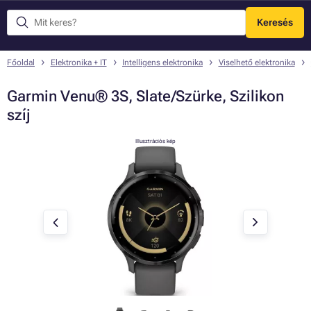
Keresés
Menü
Főoldal
Elektronika + IT
Intelligens elektronika
Viselhető elektronika
Garmin Venu® 3S, Slate/Szürke, Szilikon
szíj
Illusztrációs kép