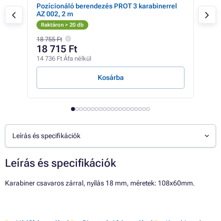
Pozícionáló berendezés PROT 3 karabinerrel
P-5
AZ 002, 2 m
Raktáron > 20 db
Rak
18 755 Ft
64 3
18 715 Ft
52
14 736 Ft Áfa nélkül
41 6
Kosárba
Leírás és specifikációk
Leírás és specifikációk
Karabiner csavaros zárral, nyílás 18 mm, méretek: 108x60mm.