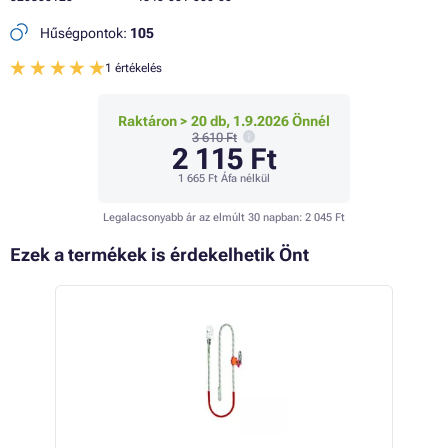
Hűségpontok:
105
1 értékelés
Raktáron > 20 db, 1.9.2026 Önnél
3 610 Ft
2 115 Ft
1 665 Ft
Áfa nélkül
Legalacsonyabb ár az elmúlt 30 napban:
2 045 Ft
Ezek a termékek is érdekelhetik Önt
 12%