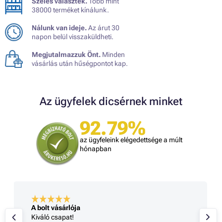
Széles választék.
Több mint
38000 terméket kínálunk.
Nálunk van ideje.
Az árut 30
napon belül visszaküldheti.
Megjutalmazzuk Önt.
Minden
vásárlás után hűségpontot kap.
Az ügyfelek dicsérnek minket
92.79%
az ügyfeleink elégedettsége a múlt
hónapban
A bolt vásárlója
Kiváló csapat!