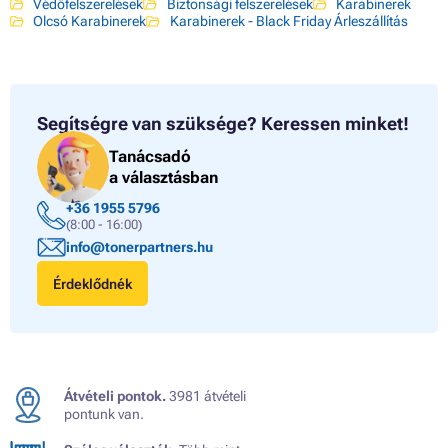
Védőfelszerelések
Biztonsági felszerelések
Karabinerek
Olcsó Karabinerek
Karabinerek - Black Friday Árleszállítás
Segítségre van szüksége?
Keressen minket!
Tanácsadó
a választásban
+36 1955 5796
(8:00 - 16:00)
info@tonerpartners.hu
Érdeklődnék
Átvételi pontok.
3981 átvételi
pontunk van.