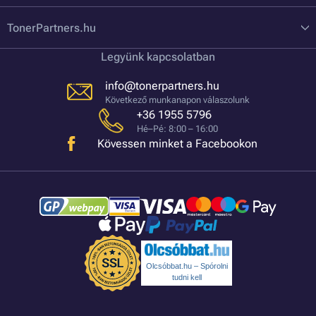
TonerPartners.hu
Legyünk kapcsolatban
info@tonerpartners.hu
Következő munkanapon válaszolunk
+36 1955 5796
Hé–Pé: 8:00 – 16:00
Kövessen minket a Facebookon
Olcsóbbat.hu – Spórolni
tudni kell