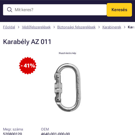
Keresés
Menü
Főoldal
Védőfelszerelések
Biztonsági felszerelések
Karabinerek
Kar
Karabély AZ 011
Illusztrációs kép
- 41%
Megr. száma
OEM
520800120
4640-001-000-00