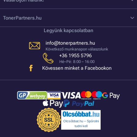
TonerPartners.hu
Legyünk kapcsolatban
info@tonerpartners.hu
Következő munkanapon válaszolunk
+36 1955 5796
Hé–Pé: 8:00 – 16:00
Kövessen minket a Facebookon
Olcsóbbat.hu – Spórolni
tudni kell