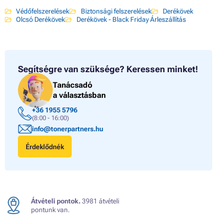
Védőfelszerelések
Biztonsági felszerelések
Derékövek
Olcsó Derékövek
Derékövek - Black Friday Árleszállítás
Segítségre van szüksége?
Keressen minket!
Tanácsadó
a választásban
+36 1955 5796
(8:00 - 16:00)
info@tonerpartners.hu
Érdeklődnék
Átvételi pontok.
3981 átvételi
pontunk van.