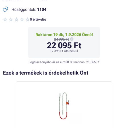
Hűségpontok:
1104
0 értékelés
Raktáron 19 db, 1.9.2026 Önnél
24 995 Ft
22 095 Ft
17 398 Ft
Áfa nélkül
Legalacsonyabb ár az elmúlt 30 napban:
21 365 Ft
Ezek a termékek is érdekelhetik Önt
 12%