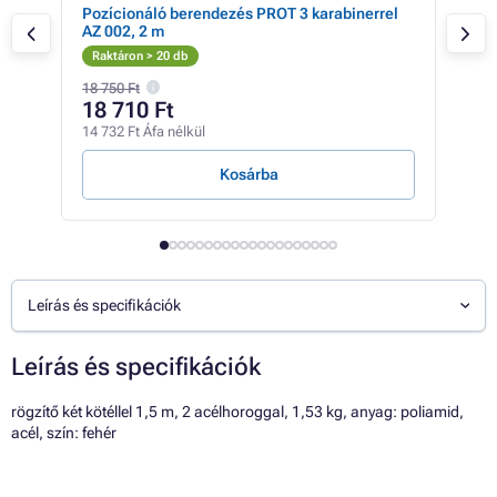
Pozícionáló berendezés PROT 3 karabinerrel
Poz
AZ 002, 2 m
Raktáron > 20 db
Rak
18 750 Ft
13 7
18 710 Ft
12
14 732 Ft Áfa nélkül
10 1
Kosárba
Leírás és specifikációk
Leírás és specifikációk
rögzítő két kötéllel 1,5 m, 2 acélhoroggal, 1,53 kg, anyag: poliamid,
acél, szín: fehér