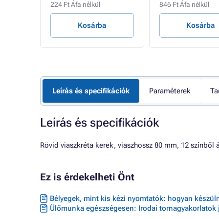
224 Ft Áfa nélkül
846 Ft Áfa nélkül
Kosárba
Kosárba
Leírás és specifikációk
Paraméterek
Ta
Leírás és specifikációk
Rövid viaszkréta kerek, viaszhossz 80 mm, 12 színből á
Ez is érdekelheti Önt
Bélyegek, mint kis kézi nyomtatók: hogyan készüln
Ülőmunka egészségesen: Irodai tornagyakorlatok 