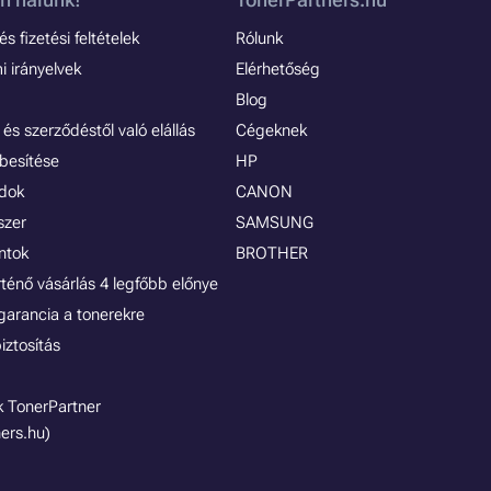
s fizetési feltételek
Rólunk
 irányelvek
Elérhetőség
Blog
és szerződéstől való elállás
Cégeknek
besítése
HP
ódok
CANON
szer
SAMSUNG
ontok
BROTHER
rténő vásárlás 4 legfőbb előnye
garancia a tonerekre
iztosítás
 TonerPartner
ers.hu)