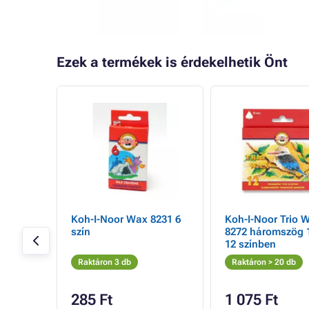
Ezek a termékek is érdekelhetik Önt
- 16%
oll,
Koh-I-Noor Wax 8231 6
Koh-I-Noor Trio 
m,
szín
8272 háromszög
12 színben
Raktáron 3 db
Raktáron > 20 db
285 Ft
1 075 Ft