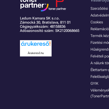
Szerződési é
Adatvédelmi
Ledum Kamara SK s.r.o.
Cookies
Zámocká 30,
Bratislava, 811 01
Cégjegyzékszám: 48158836
Reklamáció 
Adóazonosító szám: SK2120068665
Termék kéz
Fizetési m
Hűségrend
Árukereső.hu
Felvételi p
A nálunk tö
Élettartam-
Felelősségb
GYIK
Vélemények
(TonerPartn