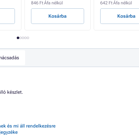
846 Ft Áfa nélkül
642 Ft Áfa nélkül
Kosárba
Kosárba
nácsadás
lló készlet.
ek és mi áll rendelkezésre
jegyzéke