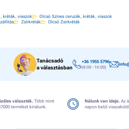
, kréták, viaszok
Olcsó Színes ceruzák, kréták, viaszok
zállítás
Zsírkréták
Olcsó Zsírkréták
Tanácsadó
+36 1955 5796
info
a választásban
(8:00 - 16:00)
Széles választék.
Több mint
Nálunk van ideje.
Az á
37000 terméket kínálunk.
napon belül visszaküld