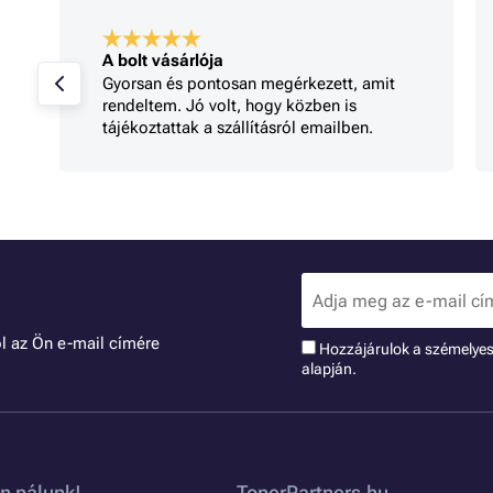
A bolt vásárlója
Gyorsan és pontosan megérkezett, amit
rendeltem. Jó volt, hogy közben is
tájékoztattak a szállításról emailben.
l az Ön e-mail címére
Hozzájárulok a szémelye
alapján.
n nálunk!
TonerPartners.hu