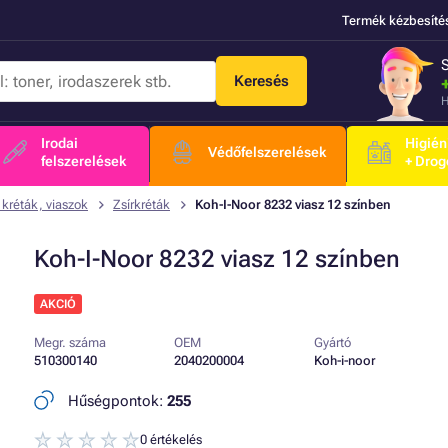
Termék kézbesíté
Keresés
H
Irodai
Higién
Védőfelszerelések
felszerelések
+ Drog
 kréták, viaszok
Zsírkréták
Koh-I-Noor 8232 viasz 12 színben
Koh-I-Noor 8232 viasz 12 színben
AKCIÓ
Megr. száma
OEM
Gyártó
510300140
2040200004
Koh-i-noor
Hűségpontok:
255
0 értékelés