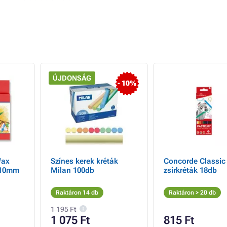
ÚJDONSÁG
- 10%
Wax
Színes kerek kréták
Concorde Classic
 10mm
Milan 100db
zsírkréták 18db
Raktáron 14 db
Raktáron > 20 db
1 195 Ft
1 075 Ft
815 Ft