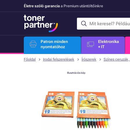
Életre szóló garancia
a Premium utántöltőinkre
Patron minden
Elektronika
nyomtatóhoz
+ IT
Főoldal
Irodai felszerelések
Írószerek
Színes ceruzák,
Illusztrációs kép