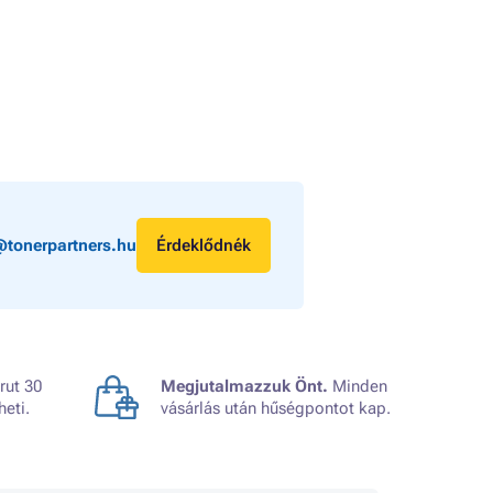
@tonerpartners.hu
Érdeklődnék
rut 30
Megjutalmazzuk Önt.
Minden
heti.
vásárlás után hűségpontot kap.