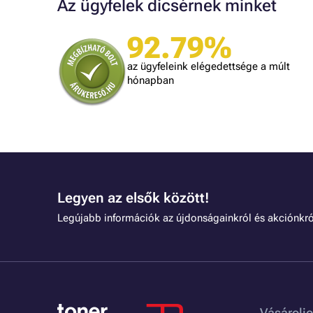
Az ügyfelek dicsérnek minket
92.79%
Judit
ték.
A kiszállítás kicsit lassú volt, egyébként
az ügyfeleink elégedettsége a múlt
mindennel meg vagyok elégedve!
dolgozni.
hónapban
Legyen az elsők között!
Legújabb információk az újdonságainkról és akciónkró
Vásároljo