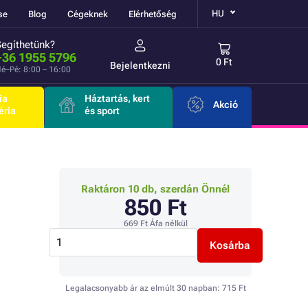
HU
se
Blog
Cégeknek
Elérhetőség
Segíthetünk?
+36 1955 5796
0 Ft
Bejelentkezni
é–Pé: 8:00 – 16:00
ia
Háztartás, kert
Akció
éria
és sport
Raktáron 10 db, szerdán Önnél
850 Ft
669 Ft
Áfa nélkül
Kosárba
Legalacsonyabb ár az elmúlt 30 napban:
715 Ft