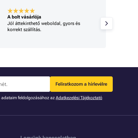
A bolt vásárlója
A bolt
Jól áttekinthető weboldal, gyors és
Minden
korrekt szállítás.
gy 
Feliratkozom a hírlevélre
s adataim feldolgozásához az
Adatkezelési Tájékoztató
Legyünk kapcsolatban