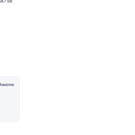
8 / S8
hasznos