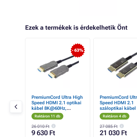
Ezek a termékek is érdekelhetik Önt
- 7%
- 63%
kábel
PremiumCord Ultra High
PremiumCord Ultr
A M/M
Speed HDMI 2.1 optikai
Speed HDMI 2.1
akozók
kábel 8K@60Hz,
száloptikai kábe
aranyozott 5m
60Hz, aranyozott
Raktáron 11 db
Raktáron 4 db
26 010 Ft
27 085 Ft
9 630 Ft
21 030 Ft