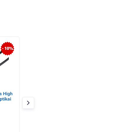
- 10%
a High
AKASA - HDMI-HDMI
GEMBIRD HDMI-H
ptikai
kábel - 2 m
10 m-es kábel (v. 2
3D, aranyozott
érintkezők, árnyék
Raktáron 14 db
Raktáron 20 db
4 010 Ft
2 250 Ft
2 980 Ft