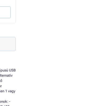
1 772 Ft Áfa nélkül
2 346 Ft Áfa nélkül
Kosárba
Kosárba
típusú USB
ternatív
ző
z
gen 1 vagy
onok: -