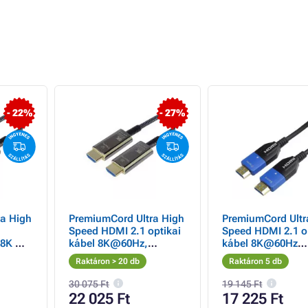
- 22%
- 27%
a High
PremiumCord Ultra High
PremiumCord Ultr
Speed HDMI 2.1 optikai
Speed HDMI 2.1 o
l 8K @
kábel 8K@60Hz,
kábel 8K@60Hz
 10m
aranyozott 15m
4K@120Hz 10m
Raktáron > 20 db
Raktáron 5 db
aranyozott 10M
30 075 Ft
19 145 Ft
22 025 Ft
17 225 Ft