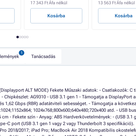
17 343 Ft Áfa nélkül
13 563 Ft Áfa nélkül
Kosárba
Kosárba
lemények
Tanácsadás
isplayport ALT MODE) Fekete Műszaki adatok: - Csatlakozók: C 
- Chipkészlet: AG9310 - USB 3.1 gen 1 - Támogatja a DisplayPort al
s 1,62 Gbps (RBR) adatátviteli sebességet. - Támogatja a követke
x1024;1152x864; 1024x768;800x600;640x480;720x400 atd. - USB bus
5 cm - Fekete szín - Anyag: ABS Hardverkövetelmények: - (USB 3.1 
pe-C port (USB 3.1 gen 1 vagy 2 vagy Thunderbolt 3 specifikáció).
ro 2018/2017; iPad Pro; MacBook Air 2018 Kompatibilis okostelef