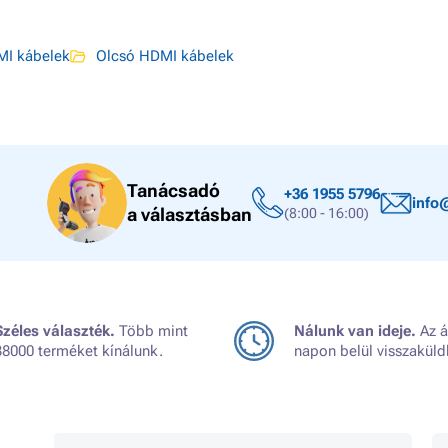
I kábelek
Olcsó HDMI kábelek
Tanácsadó
+36 1955 5796
info
a választásban
(8:00 - 16:00)
Széles választék.
Több mint
Nálunk van ideje.
Az á
38000 terméket kínálunk.
napon belül visszaküld