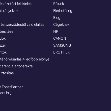
s fizetési feltételek
Rólunk
 irányelvek
Elérhetőség
Blog
és szerződéstől való elállás
Cégeknek
besítése
HP
ódok
CANON
szer
SAMSUNG
ontok
BROTHER
rténő vásárlás 4 legfőbb előnye
garancia a tonerekre
iztosítás
 TonerPartner
ers.hu)