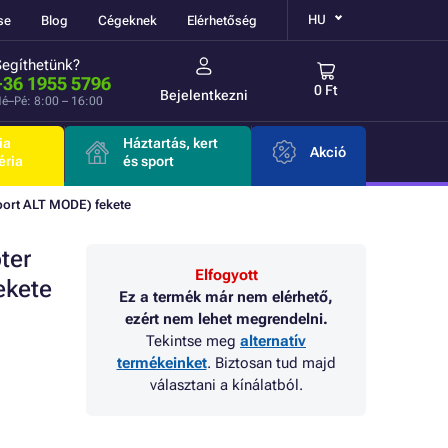
HU
se
Blog
Cégeknek
Elérhetőség
Segíthetünk?
+36 1955 5796
0 Ft
Bejelentkezni
é–Pé: 8:00 – 16:00
ia
Háztartás, kert
Akció
éria
és sport
ort ALT MODE) fekete
ter
Elfogyott
ekete
Ez a termék már nem elérhető,
ezért nem lehet megrendelni.
Tekintse meg
alternatív
termékeinket
. Biztosan tud majd
választani a kínálatból.