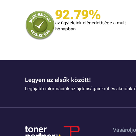
92.79%
A bolt vásárlója
Minden úgy történt ahogyan ígérték.
az ügyfeleink elégedettsége a múlt
gy kéne minden kereskedőnek dolgozni.
hónapban
Legyen az elsők között!
Legújabb információk az újdonságainkról és akciónkró
Vásároljo