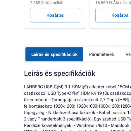
7 583 Ft Áfa nélkül
16 559 Ft Áfa nélkül
Kosárba
Kosárba
Leírás és specifikációk
Paraméterek
Vé
Leírás és specifikációk
LANBERG USB-C(M) 3.1 HDMI(F) adapter kábel 15CM (D
csatlakozó: USB Type-C férfi HDMI-A 19 tűs csatlakozó 
üzemmódot - Támogatja a sávonkénti 2,7 Gbps (HBR) é
felbontásokat: 1920x1200; 1920x1080;1600x1200;1280
tápegység - Nikkelezett csatlakozók - Kábel hossza: 1
2 vagy Thunderbolt 3 specifikáció): Egy szabad USB Ty
Rendszerkövetelmények: - Windows 7/8/10 - MacBook P