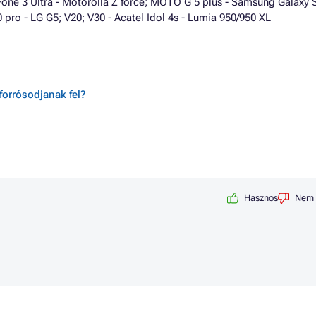
ne 3 Ultra - Motorolla Z force; MOTO G 5 plus - Samsung Galaxy S
0 pro - LG G5; V20; V30 - Acatel Idol 4s - Lumia 950/950 XL
forrósodjanak fel?
Hasznos
Nem 