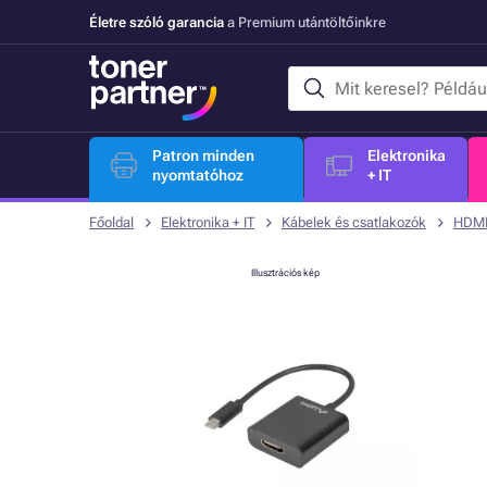
Életre szóló garancia
a Premium utántöltőinkre
Patron minden
Elektronika
nyomtatóhoz
+ IT
Főoldal
Elektronika + IT
Kábelek és csatlakozók
HDMI
Illusztrációs kép