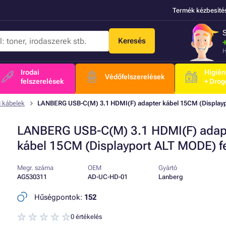
Termék kézbesíté
Keresés
H
Irodai
Higién
Védőfelszerelések
felszerelések
+ Drog
 kábelek
LANBERG USB-C(M) 3.1 HDMI(F) adapter kábel 15CM (Displayp
LANBERG USB-C(M) 3.1 HDMI(F) adap
kábel 15CM (Displayport ALT MODE) f
Megr. száma
OEM
Gyártó
AG530311
AD-UC-HD-01
Lanberg
Hűségpontok:
152
0 értékelés