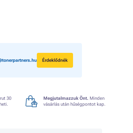
@tonerpartners.hu
Érdeklődnék
rut 30
Megjutalmazzuk Önt.
Minden
heti.
vásárlás után hűségpontot kap.