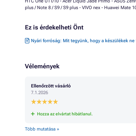
HTC One U11/10 - Acer Liquid Jade Primo - ASUS ZenFo
plus / Note 8 / S9 / S9 plus - VIVO nex - Huawei Mate 1
Ez is érdekelheti Önt
Nyári forróság: Mit tegyünk, hogy a készülékek ne 
Vélemények
Ellenőrzött vásárló
7.1.2026
Hozza az elvártat hibátlanul.
Több mutatása »