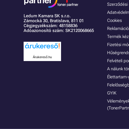
Szerződési é
Adatvédelmi
Ledum Kamara SK s.r.o.
Cookies
Zámocká 30,
Bratislava, 811 01
Cégjegyzékszám: 48158836
Reklamáció 
Adóazonosító szám: SK2120068665
Termék kéz
Fizetési m
Hűségrend
Árukereső.hu
Felvételi p
A nálunk tö
Élettartam-
Felelősségb
GYIK
Vélemények
(TonerPartn