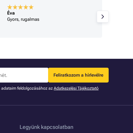
Éva
A bolt
Gyors, rugalmas
Korrek
Feliratkozom a hírlevélre
s adataim feldolgozásához az
Adatkezelési Tájékoztató
Legyünk kapcsolatban