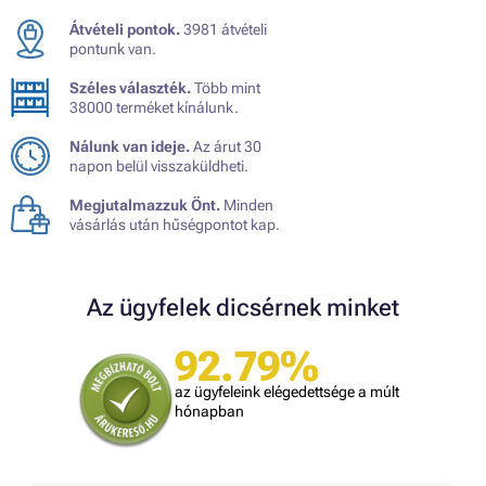
Átvételi pontok.
3981 átvételi
pontunk van.
Széles választék.
Több mint
38000 terméket kínálunk.
Nálunk van ideje.
Az árut 30
napon belül visszaküldheti.
Megjutalmazzuk Önt.
Minden
vásárlás után hűségpontot kap.
Az ügyfelek dicsérnek minket
92.79%
az ügyfeleink elégedettsége a múlt
hónapban