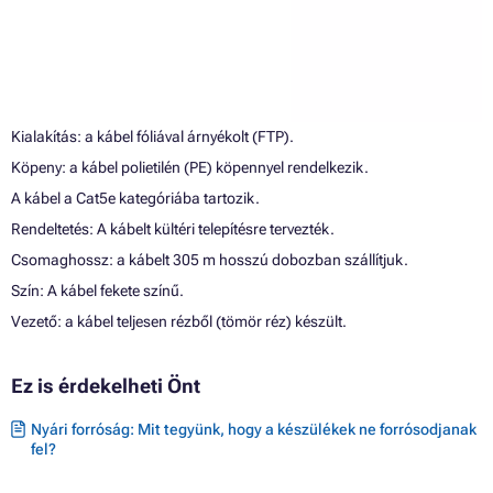
Kialakítás: a kábel fóliával árnyékolt (FTP).
Köpeny: a kábel polietilén (PE) köpennyel rendelkezik.
A kábel a Cat5e kategóriába tartozik.
Rendeltetés: A kábelt kültéri telepítésre tervezték.
Csomaghossz: a kábelt 305 m hosszú dobozban szállítjuk.
Szín: A kábel fekete színű.
Vezető: a kábel teljesen rézből (tömör réz) készült.
Ez is érdekelheti Önt
Nyári forróság: Mit tegyünk, hogy a készülékek ne forrósodjanak
fel?