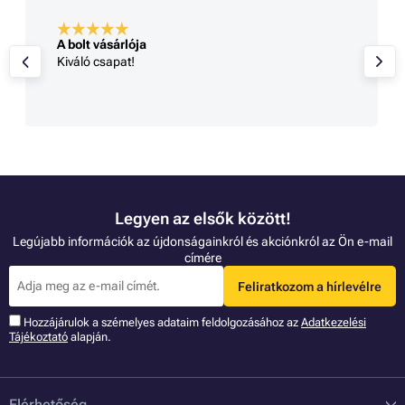
A bolt vásárlója
Kiváló csapat!
Legyen az elsők között!
Legújabb információk az újdonságainkról és akciónkról az Ön e-mail
címére
Feliratkozom a hírlevélre
Hozzájárulok a szémelyes adataim feldolgozásához az
Adatkezelési
Tájékoztató
alapján.
Elérhetőség