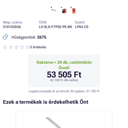
Megr. száma
OEM
Gyártó
310102836
LX-SLD-FTP5E-PE-BK
LYNX CS
Hűségpontok:
2675
0 értékelés
Raktáron > 20 db, csütörtökön
Önnél
53 505 Ft
42 130 Ft
Áfa nélkül
Legalacsonyabb ár az elmúlt 30 napban:
51 720 Ft
Ezek a termékek is érdekelhetik Önt