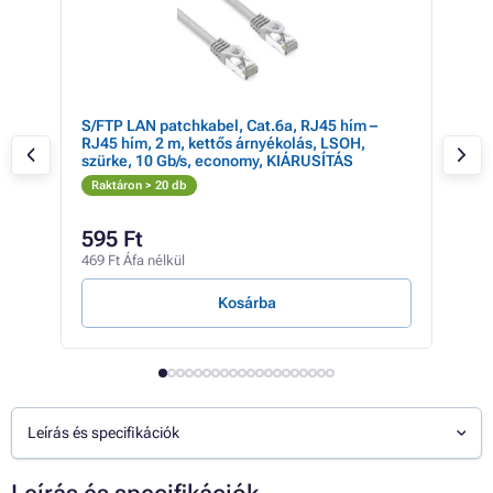
S/FTP LAN patchkabel, Cat.6a, RJ45 hím –
S/F
RJ45 hím, 2 m, kettős árnyékolás, LSOH,
hím,
szürke, 10 Gb/s, economy, KIÁRUSÍTÁS
Gb/
Raktáron > 20 db
Rak
595 Ft
45
469 Ft Áfa nélkül
358 
Kosárba
Leírás és specifikációk