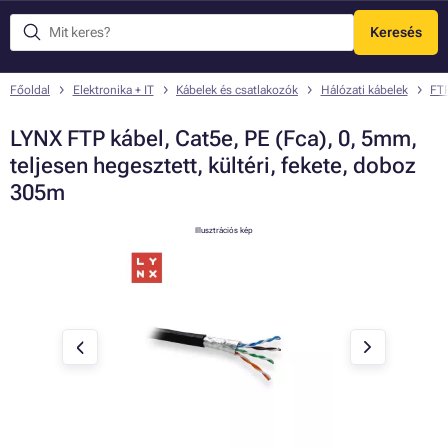
Keresés
Menü
Főoldal
Elektronika + IT
Kábelek és csatlakozók
Hálózati kábelek
FTP
LYNX FTP kábel, Cat5e, PE (Fca), 0, 5mm,
teljesen hegesztett, kültéri, fekete, doboz
305m
Illusztrációs kép