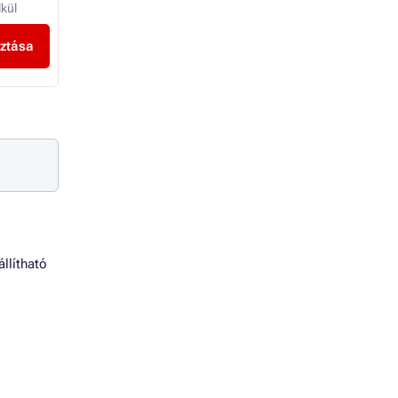
lkül
-tól 14 228 Ft Áfa nélkül
-tól 7 921 Ft Áfa nélk
sztása
Variáns kiválasztása
Variáns kiválas
állítható