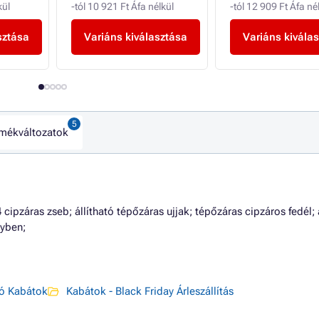
kül
-tól 10 921 Ft Áfa nélkül
-tól 12 909 Ft Áfa né
sztása
Variáns kiválasztása
Variáns kivála
mékváltozatok
4 cipzáras zseb; állítható tépőzáras ujjak; tépőzáras cipzáros fedél; 
lyben;
ó Kabátok
Kabátok - Black Friday Árleszállítás