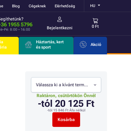
HU
se
Blog
Cégeknek
Elérhetőség
Segíthetünk?
+36 1955 5796
0 Ft
Bejelentkezni
é–Pé: 8:00 – 16:00
ia
Háztartás, kert
Akció
éria
és sport
Válassza ki a kívánt termékváltozatot
Raktáron, csütörtökön Önnél
-tól
20 125 Ft
-tól
15 846 Ft
Áfa nélkül
Kosárba