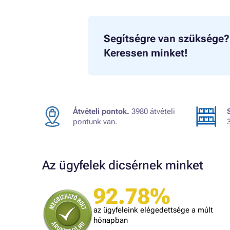
Segítségre van szüksége?
Keressen minket!
Átvételi pontok.
3980 átvételi
pontunk van.
Az ügyfelek dicsérnek minket
92.78%
Macuska
Rugalmas, vevő centrikus bolt
az ügyfeleink elégedettsége a múlt
hónapban