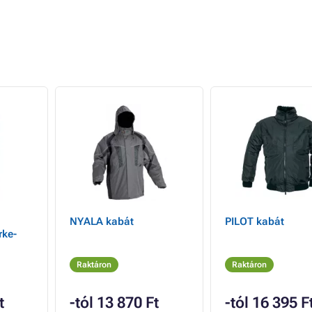
NYALA kabát
PILOT kabát
rke-
Raktáron
Raktáron
t
-tól 13 870 Ft
-tól 16 395 F