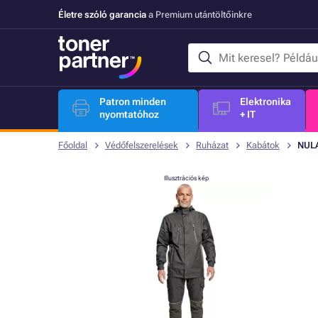
Életre szóló garancia
a Premium utántöltőinkre
Patron minden
Elektronika
nyomtatóhoz
+ IT
Főoldal
Védőfelszerelések
Ruházat
Kabátok
NULA
Illusztrációs kép