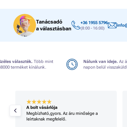
Tanácsadó
+36 1955 5796
info
a választásban
(8:00 - 16:00)
Széles választék.
Több mint
Nálunk van ideje.
Az á
38000 terméket kínálunk.
napon belül visszaküld
A bolt vásárlója
Megbízható,gyors. Az áru minősége a
leírtaknak megfelelő.