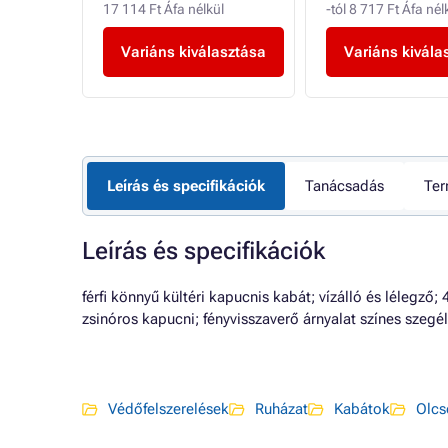
17 114 Ft Áfa nélkül
-tól 8 717 Ft Áfa nél
sztása
Variáns kiválasztása
Variáns kivála
Leírás és specifikációk
Tanácsadás
Ter
Leírás és specifikációk
férfi könnyű kültéri kapucnis kabát; vízálló és lélegző; 
zsinóros kapucni; fényvisszaverő árnyalat színes szegé
Védőfelszerelések
Ruházat
Kabátok
Olcs