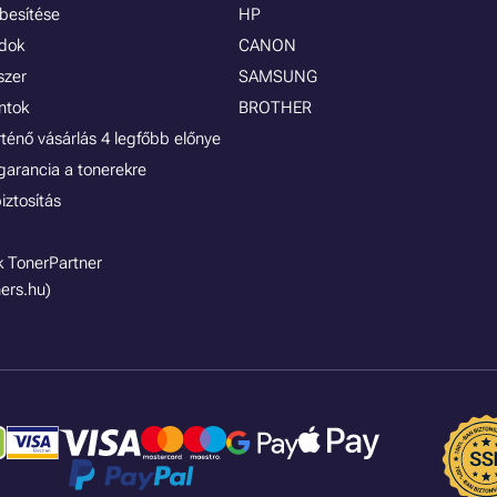
besítése
HP
ódok
CANON
szer
SAMSUNG
ontok
BROTHER
rténő vásárlás 4 legfőbb előnye
garancia a tonerekre
iztosítás
 TonerPartner
ers.hu)