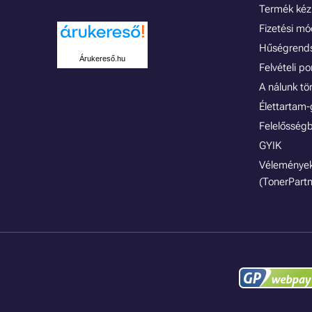
Termék kéz
Fizetési m
Hűségrend
Árukereső.hu
Felvételi p
A nálunk tö
Élettartam-
Felelősségb
GYIK
Vélemények
(TonerPartn