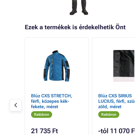
Ezek a termékek is érdekelhetik Önt
IX
Blúz CXS STRETCH,
Blúz CXS SIRIUS
fekete,
férfi, közepes kék-
LUCIUS, férfi, szü
fekete, méret
zöld, méret
Raktáron
Raktáron
21 735 Ft
-tól 11 070 F