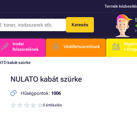
Termék kézbesíté
Keresés
H
Irodai
Higién
Védőfelszerelések
felszerelések
+ Drog
TO kabát szürke
NULATO kabát szürke
Hűségpontok:
1006
0 értékelés