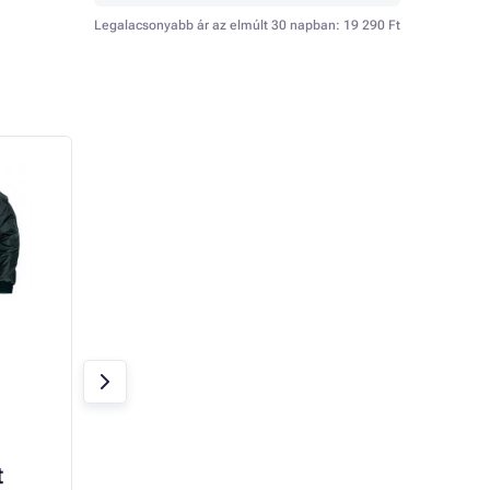
Legalacsonyabb ár az elmúlt 30 napban:
19 290 Ft
ULTIMO kabát
CLOTON HV kabá
Raktáron
Raktáron
t
-tól 18 070 Ft
-tól 10 060 Ft