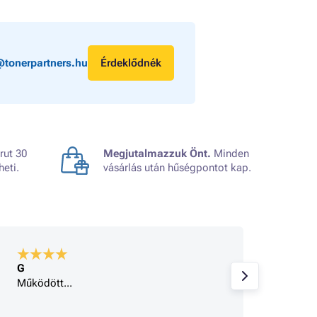
@tonerpartners.hu
Érdeklődnék
rut 30
Megjutalmazzuk Önt.
Minden
heti.
vásárlás után hűségpontot kap.
G
A bolt
Működött...
Minden