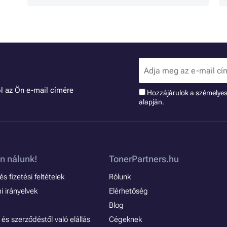
l az Ön e-mail címére
Hozzájárulok a szémelye
alapján.
n nálunk!
TonerPartners.hu
s fizetési feltételek
Rólunk
 irányelvek
Elérhetőség
Blog
és szerződéstől való elállás
Cégeknek