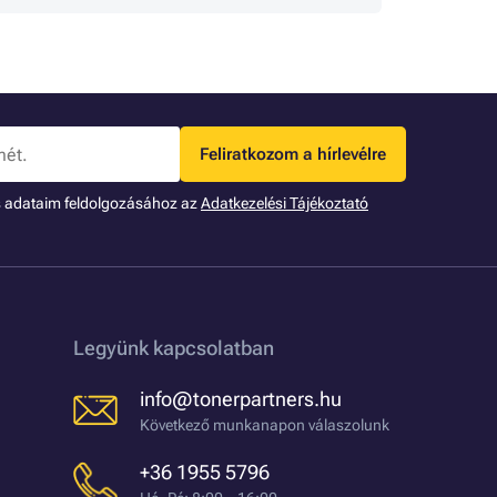
Feliratkozom a hírlevélre
s adataim feldolgozásához az
Adatkezelési Tájékoztató
Legyünk kapcsolatban
info@tonerpartners.hu
Következő munkanapon válaszolunk
+36 1955 5796