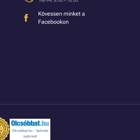
Hé–Pé: 8:00 – 16:00
Kövessen minket a
Facebookon
Olcsóbbat.hu – Spórolni
tudni kell