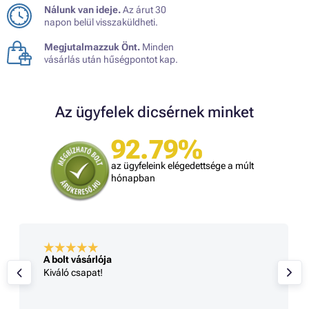
Nálunk van ideje.
Az árut 30
napon belül visszaküldheti.
Megjutalmazzuk Önt.
Minden
vásárlás után hűségpontot kap.
Az ügyfelek dicsérnek minket
92.79%
az ügyfeleink elégedettsége a múlt
hónapban
A bolt vásárlója
Kiváló csapat!