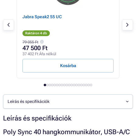
IP
Jabra Speak2 55 UC
Jab
kus
Raktáron 4 db
Rak
79 055 Ft
86 0
47 500 Ft
46
37 402 Ft Áfa nélkül
36 3
Kosárba
Leírás és specifikációk
Leírás és specifikációk
Poly Sync 40 hangkommunikátor, USB-A/C