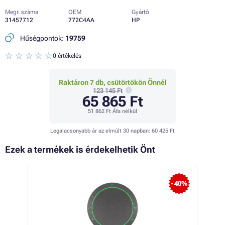
Megr. száma
OEM
Gyártó
31457712
772C4AA
HP
Hűségpontok:
19759
0 értékelés
Raktáron 7 db, csütörtökön Önnél
123 145 Ft
65 865 Ft
51 862 Ft
Áfa nélkül
Legalacsonyabb ár az elmúlt 30 napban:
60 425 Ft
Ezek a termékek is érdekelhetik Önt
- 40%