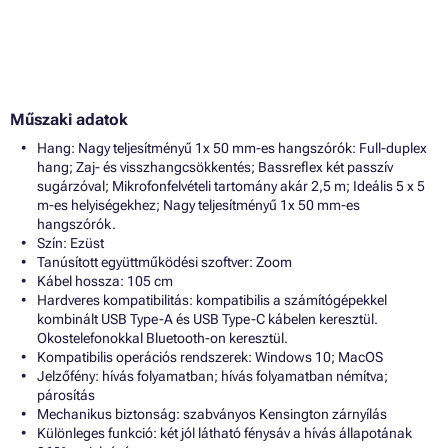
Műszaki adatok
Hang: Nagy teljesítményű 1x 50 mm-es hangszórók: Full-duplex
hang; Zaj- és visszhangcsökkentés; Bassreflex két passzív
sugárzóval; Mikrofonfelvételi tartomány akár 2,5 m; Ideális 5 x 5
m-es helyiségekhez; Nagy teljesítményű 1x 50 mm-es
hangszórók.
Szín: Ezüst
Tanúsított együttműködési szoftver: Zoom
Kábel hossza: 105 cm
Hardveres kompatibilitás: kompatibilis a számítógépekkel
kombinált USB Type-A és USB Type-C kábelen keresztül.
Okostelefonokkal Bluetooth-on keresztül.
Kompatibilis operációs rendszerek: Windows 10; MacOS
Jelzőfény: hívás folyamatban; hívás folyamatban némítva;
párosítás
Mechanikus biztonság: szabványos Kensington zárnyílás
Különleges funkció: két jól látható fénysáv a hívás állapotának