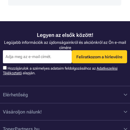
Legyen az elsők között!
Legújabb információk az újdonságainkról és akciónkról az Ön e-mail
címére
Feliratkozom a hírlevélre
Hozzájárulok a szémelyes adataim feldolgozásához az
Adatkezelési
Tájékoztató
alapján.
Elérhetőség
Vásároljon nálunk!
TonerPartners.hu