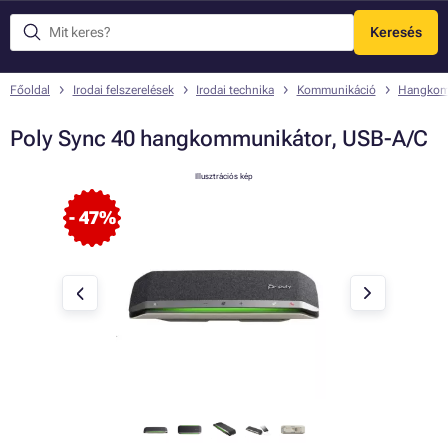
Keresés
Menü
Főoldal
Irodai felszerelések
Irodai technika
Kommunikáció
Hangkom
Poly Sync 40 hangkommunikátor, USB-A/C
Illusztrációs kép
- 47%