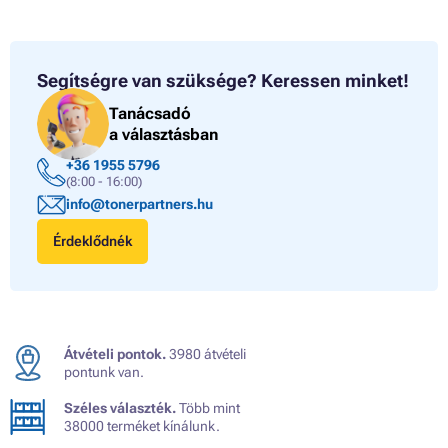
Segítségre van szüksége?
Keressen minket!
Tanácsadó
a választásban
+36 1955 5796
(8:00 - 16:00)
info@tonerpartners.hu
Érdeklődnék
Átvételi pontok.
3980 átvételi
pontunk van.
Széles választék.
Több mint
38000 terméket kínálunk.