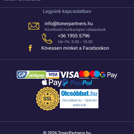
Legyünk kapcsolatban
info@tonerpartners.hu
Következő munkanapon válaszolunk
+36 1955 5796
Hé–Pé: 8:00 – 16:00
Kövessen minket a Facebookon
Olcsóbbat.hu – Spórolni
tudni kell
© 2026 TonerPartners.hu