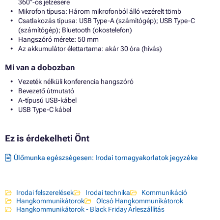
360°-os jelzésére
Mikrofon típusa: Három mikrofonból álló vezérelt tömb
Csatlakozás típusa: USB Type-A (számítógép); USB Type-C
(számítógép); Bluetooth (okostelefon)
Hangszóró mérete: 50 mm
Az akkumulátor élettartama: akár 30 óra (hívás)
Mi van a dobozban
Vezeték nélküli konferencia hangszóró
Bevezető útmutató
A-típusú USB-kábel
USB Type-C kábel
Ez is érdekelheti Önt
Ülőmunka egészségesen: Irodai tornagyakorlatok jegyzéke
Irodai felszerelések
Irodai technika
Kommunikáció
Hangkommunikátorok
Olcsó Hangkommunikátorok
Hangkommunikátorok - Black Friday Árleszállítás