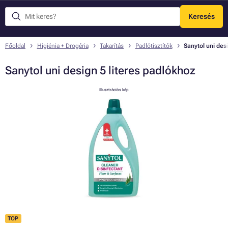
Keresés
Menü
Főoldal
Higiénia + Drogéria
Takarítás
Padlótisztítók
Sanytol uni des
Sanytol uni design 5 literes padlókhoz
Illusztrációs kép
TOP