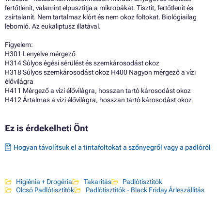
fertőtlenít, valamint elpusztítja a mikrobákat. Tisztít, fertőtlenít és
zsírtalanít. Nem tartalmaz klórt és nem okoz foltokat. Biológiailag
lebomló. Az eukaliptusz illatával.
Figyelem:
H301 Lenyelve mérgező
H314 Súlyos égési sérülést és szemkárosodást okoz
H318 Súlyos szemkárosodást okoz H400 Nagyon mérgező a vízi
élővilágra
H411 Mérgező a vízi élővilágra, hosszan tartó károsodást okoz
H412 Ártalmas a vízi élővilágra, hosszan tartó károsodást okoz
Ez is érdekelheti Önt
Hogyan távolítsuk el a tintafoltokat a szőnyegről vagy a padlóról
Higiénia + Drogéria
Takarítás
Padlótisztítók
Olcsó Padlótisztítók
Padlótisztítók - Black Friday Árleszállítás