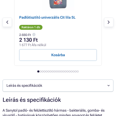
Padlótisztító univerzális Cit lila 5L
Mr.P
Raktáron 1 db
Rak
2 880 Ft
5 54
2 130 Ft
4 
1 677 Ft Áfa nélkül
3 36
Kosárba
Leírás és specifikációk
Leírás és specifikációk
A Sanytol padló- és felülettisztító hármas - bakteriális, gomba- és
vírusölő - hatásának köszönhetően minden anyagot és felületet