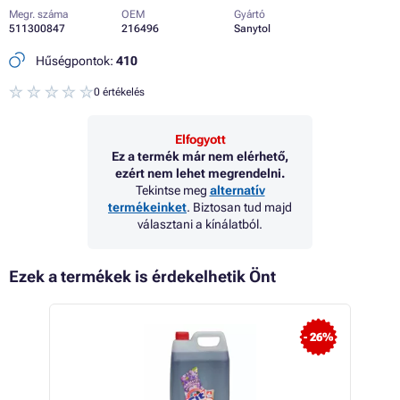
Megr. száma
OEM
Gyártó
511300847
216496
Sanytol
Hűségpontok:
410
0 értékelés
Elfogyott
Ez a termék már nem elérhető,
ezért nem lehet megrendelni.
Tekintse meg
alternatív
termékeinket
. Biztosan tud majd
választani a kínálatból.
Ezek a termékek is érdekelhetik Önt
 24%
- 26%