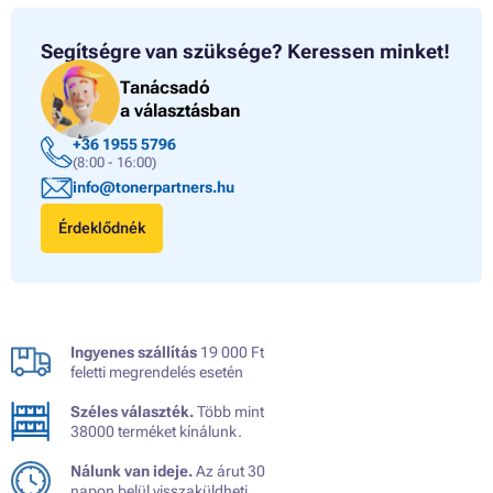
Segítségre van szüksége?
Keressen minket!
Tanácsadó
a választásban
+36 1955 5796
(8:00 - 16:00)
info@tonerpartners.hu
Érdeklődnék
Ingyenes szállítás
19 000 Ft
feletti megrendelés esetén
Széles választék.
Több mint
38000 terméket kínálunk.
Nálunk van ideje.
Az árut 30
napon belül visszaküldheti.