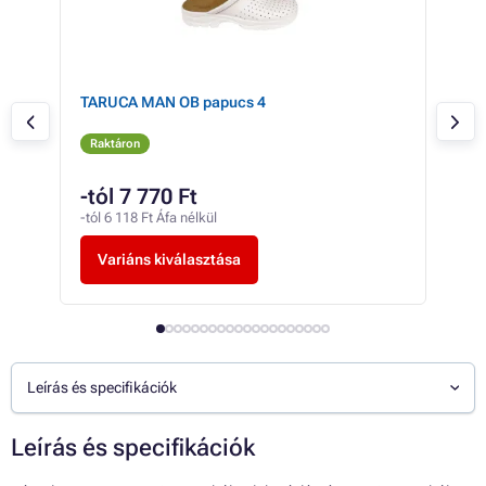
TARUCA MAN OB papucs 4
TAR
Raktáron
Ra
-tól 7 770 Ft
-tó
-tól 6 118 Ft Áfa nélkül
-tól
Variáns kiválasztása
V
Leírás és specifikációk
Leírás és specifikációk