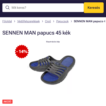
Keresés
Menü
Főoldal
Védőfelszerelések
Cipő
Papucsok
SENNEN MAN papucs 45
SENNEN MAN papucs 45 kék
Illusztrációs kép
- 14%
AKCIÓ