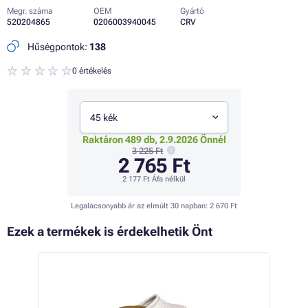
Megr. száma
OEM
Gyártó
520204865
0206003940045
CRV
Hűségpontok:
138
0 értékelés
45 kék
Raktáron 489 db, 2.9.2026 Önnél
3 225 Ft
2 765 Ft
2 177 Ft
Áfa nélkül
Legalacsonyabb ár az elmúlt 30 napban:
2 670 Ft
Ezek a termékek is érdekelhetik Önt