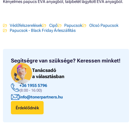
Kényelmes papucs EVA anyagból, talpbetét lágyított EVA anyagból.
Védőfelszerelések
Cipő
Papucsok
Olcsó Papucsok
Papucsok - Black Friday Árleszállítás
Segítségre van szüksége?
Keressen minket!
Tanácsadó
a választásban
+36 1955 5796
(8:00 - 16:00)
info@tonerpartners.hu
Érdeklődnék