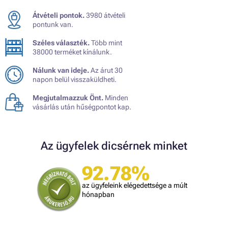
Átvételi pontok.
3980 átvételi
pontunk van.
Széles választék.
Több mint
38000 terméket kínálunk.
Nálunk van ideje.
Az árut 30
napon belül visszaküldheti.
Megjutalmazzuk Önt.
Minden
vásárlás után hűségpontot kap.
Az ügyfelek dicsérnek minket
92.78%
az ügyfeleink elégedettsége a múlt
hónapban