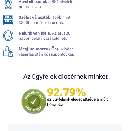
Átvételi pontok.
3981 átvételi
pontunk van.
Széles választék.
Több mint
38000 terméket kínálunk.
Nálunk van ideje.
Az árut 30
napon belül visszaküldheti.
Megjutalmazzuk Önt.
Minden
vásárlás után hűségpontot kap.
Az ügyfelek dicsérnek minket
92.79%
az ügyfeleink elégedettsége a múlt
hónapban