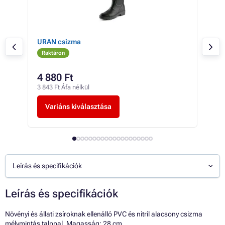
URAN csizma
BRU
Raktáron
Ra
4 880 Ft
9 
3 843 Ft Áfa nélkül
7 45
Variáns kiválasztása
V
Leírás és specifikációk
Leírás és specifikációk
Növényi és állati zsíroknak ellenálló PVC és nitril alacsony csizma
mélymintás talppal. Magasság: 28 cm.