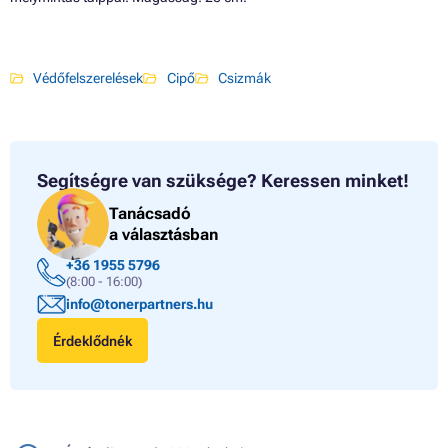
Védőfelszerelések
Cipő
Csizmák
Segítségre van szüksége?
Keressen minket!
Tanácsadó
a választásban
+36 1955 5796
(8:00 - 16:00)
info@tonerpartners.hu
Érdeklődnék