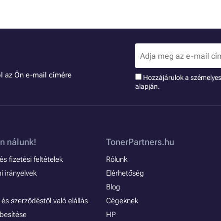
l az Ön e-mail címére
Hozzájárulok a szémelye
alapján.
n nálunk!
TonerPartners.hu
s fizetési feltételek
Rólunk
 irányelvek
Elérhetőség
Blog
és szerződéstől való elállás
Cégeknek
besítése
HP