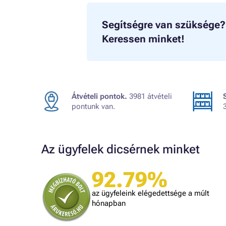
Segítségre van szüksége?
Keressen minket!
Átvételi pontok.
3981 átvételi
pontunk van.
Az ügyfelek dicsérnek minket
92.79%
Judit
ték.
A kiszállítás kicsit lassú volt, egyébként
az ügyfeleink elégedettsége a múlt
mindennel meg vagyok elégedve!
dolgozni.
hónapban