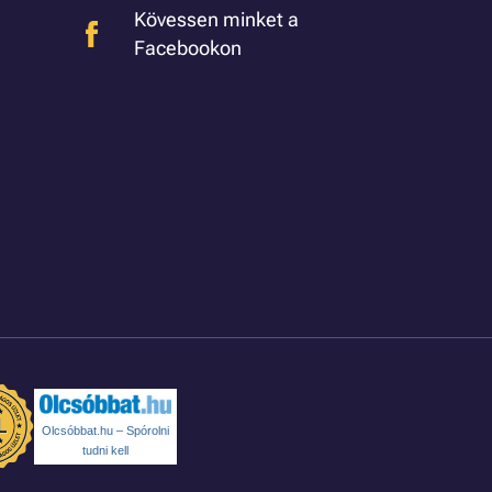
Kövessen minket a
Facebookon
Olcsóbbat.hu – Spórolni
tudni kell