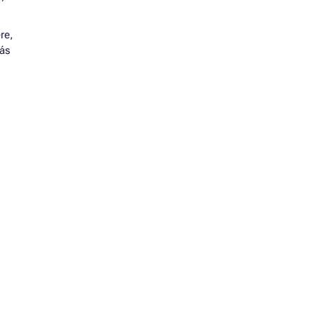
re,
tás