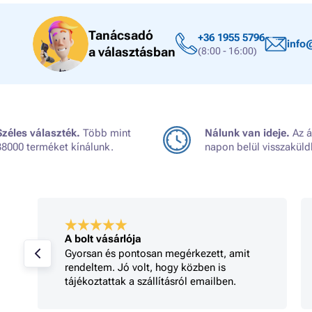
Tanácsadó
+36 1955 5796
info
a választásban
(8:00 - 16:00)
Széles választék.
Több mint
Nálunk van ideje.
Az á
38000 terméket kínálunk.
napon belül visszaküld
A bolt vásárlója
Gyorsan és pontosan megérkezett, amit
rendeltem. Jó volt, hogy közben is
tájékoztattak a szállításról emailben.