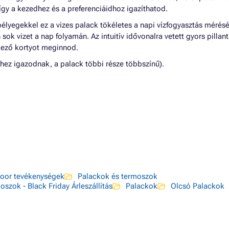
így a kezedhez és a preferenciáidhoz igazíthatod.
őbélyegekkel ez a vizes palack tökéletes a napi vízfogyasztás mérésé
ok vizet a nap folyamán. Az intuitív idővonalra vetett gyors pillan
kező kortyot meginnod.
hez igazodnak, a palack többi része többszínű).
oor tevékenységek
Palackok és termoszok
szok - Black Friday Árleszállítás
Palackok
Olcsó Palackok