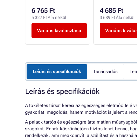
6 765 Ft
4 685 Ft
l
5 327 Ft Áfa nélkül
3 689 Ft Áfa nélkül
Variáns kiválasztása
Variáns kivála
Leírás és specifikációk
Tanácsadás
Ter
Leírás és specifikációk
A tökéletes társat keresi az egészséges életmód felé v
gyakorlati megoldás, hanem motivációt is jelent a ren
A palack tartós és egészségre ártalmatlan műanyagból 
szagokat. Ennek köszönhetően biztos lehet benne, hogy
rendelkezik, ami megkönnyíti a szállítást és a haszná