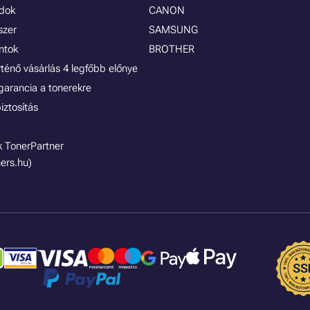
ódok
CANON
szer
SAMSUNG
ontok
BROTHER
rténő vásárlás 4 legfőbb előnye
garancia a tonerekre
iztosítás
 TonerPartner
ers.hu)