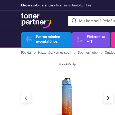
Életre szóló garancia
a Premium utántöltőinkre
Patron minden
Elektronika
nyomtatóhoz
+ IT
Főoldal
Háztartás, kert és sport
Sport és hobbi
Outdoo
Illusztrációs kép