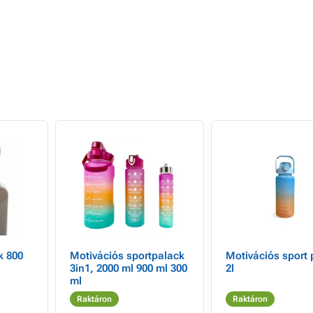
k 800
Motivációs sportpalack
Motivációs sport 
3in1, 2000 ml 900 ml 300
2l
ml
Raktáron
Raktáron