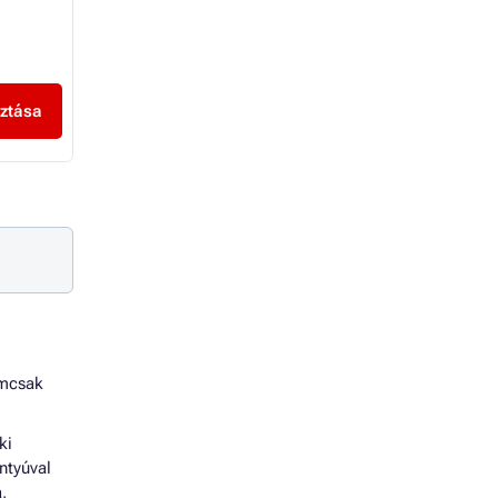
6 135 Ft
7 710 Ft
4 685 Ft
6 925 Ft
3 689 Ft Áfa nélkül
5 453 Ft Áfa nélkül
sztása
Kosárba
Kosárba
emcsak
ki
ntyúval
,