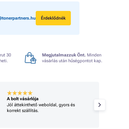
@tonerpartners.hu
Érdeklődnék
rut 30
Megjutalmazzuk Önt.
Minden
heti.
vásárlás után hűségpontot kap.
A bolt vásárlója
A bolt
Jól áttekinthető weboldal, gyors és
Minden
korrekt szállítás.
gy 