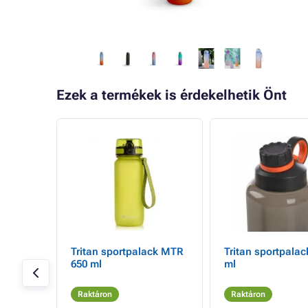
Ezek a termékek is érdekelhetik Önt
- 26%
ámpa
Tritan sportpalack MTR
Tritan sportpalac
zos
650 ml
ml
ámpa
Raktáron
Raktáron