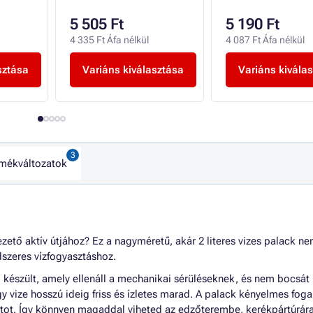
5 505 Ft
5 190 Ft
4 335 Ft Áfa nélkül
4 087 Ft Áfa nélkül
sztása
Variáns kiválasztása
Variáns kivála
mékváltozatok
ezető aktív útjához? Ez a nagyméretű, akár 2 literes vizes palack n
dszeres vízfogyasztáshoz.
készült, amely ellenáll a mechanikai sérüléseknek, és nem bocsát 
 vize hosszú ideig friss és ízletes marad. A palack kényelmes foga
latot. Így könnyen magaddal viheted az edzőterembe, kerékpártúrára