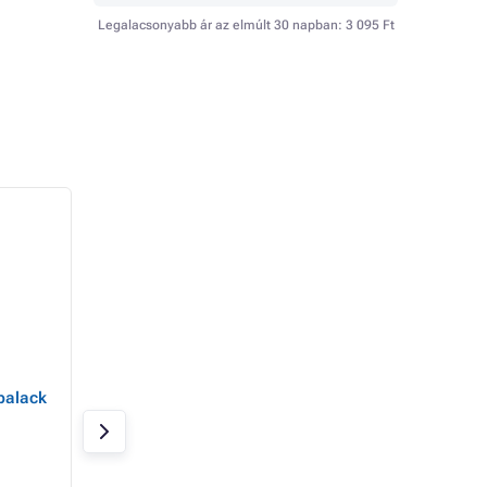
Legalacsonyabb ár az elmúlt 30 napban:
3 095 Ft
- 24%
palack
Tritan sport palack
Tritan sport palac
MTR, 350ml, rózsaszín-
MTR, 1000 ml, fek
kék
zöld
Raktáron 20 db
Raktáron > 20 db