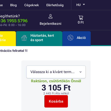
HU
se
Blog
Cégeknek
Elérhetőség
Segíthetünk?
+36 1955 5796
0 Ft
Bejelentkezni
é–Pé: 8:00 – 16:00
ia
Háztartás, kert
Akció
éria
és sport
vációs felirattal 1l
Válassza ki a kívánt termékváltozatot
Raktáron, csütörtökön Önnél
3 105 Ft
2 445 Ft
Áfa nélkül
Kosárba