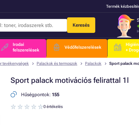
Termék kézbesíté
Keresés
H
Irodai
Higién
Védőfelszerelések
felszerelések
+ Drog
r tevékenységek
Palackok és termoszok
Palackok
Sport palack moti
Sport palack motivációs felirattal 1l
Hűségpontok:
155
0 értékelés