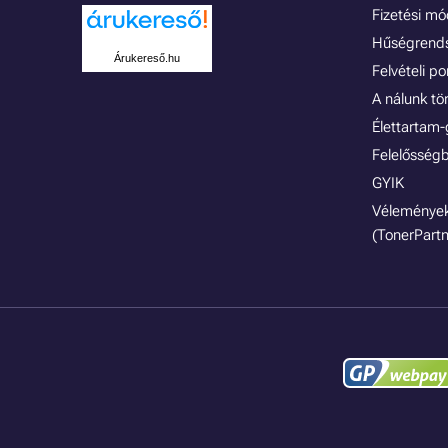
Fizetési m
Hűségrend
Árukereső.hu
Felvételi p
A nálunk tö
Élettartam-
Felelősségb
GYIK
Vélemények
(TonerPartn