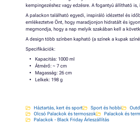
kempingezéshez vagy edzésre. A fogantyú állítható is, 
A palackon található egyedi, inspiráló idézettel és id
emlékeztetve Önt, hogy maradjonjon hidratált és igyon s
megmondja, hogy a nap melyik szakában kell a követ
A design több színben kapható (a színek a kupak színé
Specifikációk:
Kapacitás: 1000 ml
Átmérő: ~ 7 cm
Magasság: 26 cm
Lelkek: 198 g
Háztartás, kert és sport
Sport és hobbi
Outd
Olcsó Palackok és termoszok
Palackok és termo
Palackok - Black Friday Árleszállítás