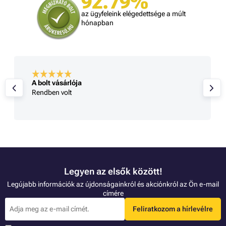
92.79%
az ügyfeleink elégedettsége a múlt
hónapban
A bolt vásárlója
Rendben volt
Legyen az elsők között!
Legújabb információk az újdonságainkról és akciónkról az Ön e-mail
címére
Feliratkozom a hírlevélre