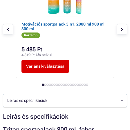
 kés
Motivációs sportpalack 3in1, 2000 ml 900 ml
Moti
300 ml
Raktáron
Ra
5 485 Ft
5 
4 319 Ft Áfa nélkül
4 07
Variáns kiválasztása
V
Leírás és specifikációk
Leírás és specifikációk
Tritan sportpalack 800 ml, feher