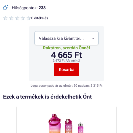
Hűségpontok:
233
0 értékelés
Válassza ki a kívánt termékváltozatot
Raktáron, szerdán Önnél
4 665 Ft
3 673 Ft
Áfa nélkül
Kosárba
Legalacsonyabb ár az elmúlt 30 napban:
3 315 Ft
Ezek a termékek is érdekelhetik Önt
 26%