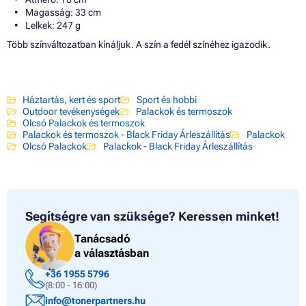
Magasság: 33 cm
Lelkek: 247 g
Több színváltozatban kínáljuk. A szín a fedél színéhez igazodik.
Háztartás, kert és sport
Sport és hobbi
Outdoor tevékenységek
Palackok és termoszok
Olcsó Palackok és termoszok
Palackok és termoszok - Black Friday Árleszállítás
Palackok
Olcsó Palackok
Palackok - Black Friday Árleszállítás
Segítségre van szüksége?
Keressen minket!
Tanácsadó
a választásban
+36 1955 5796
(8:00 - 16:00)
info@tonerpartners.hu