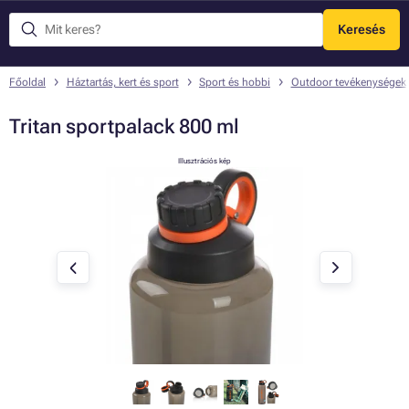
Keresés
Menü
Főoldal
Háztartás, kert és sport
Sport és hobbi
Outdoor tevékenységek
Tritan sportpalack 800 ml
Illusztrációs kép