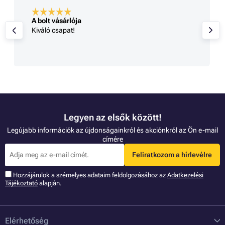
A bolt vásárlója
Kiváló csapat!
Legyen az elsők között!
Legújabb információk az újdonságainkról és akciónkról az Ön e-mail
címére
Feliratkozom a hírlevélre
Hozzájárulok a szémelyes adataim feldolgozásához az
Adatkezelési
Tájékoztató
alapján.
Elérhetőség