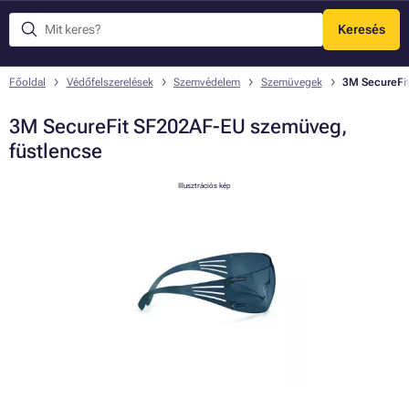
Keresés
Menü
Főoldal
Védőfelszerelések
Szemvédelem
Szemüvegek
3M SecureFi
3M SecureFit SF202AF-EU szemüveg,
füstlencse
Illusztrációs kép