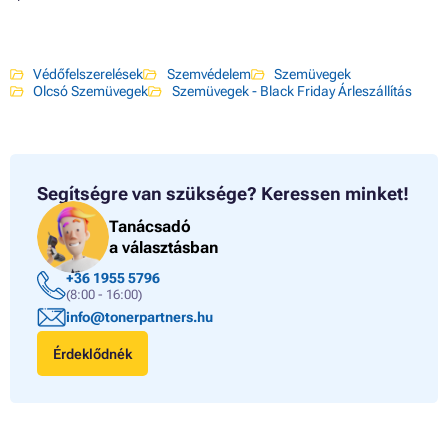
Védőfelszerelések
Szemvédelem
Szemüvegek
Olcsó Szemüvegek
Szemüvegek - Black Friday Árleszállítás
Segítségre van szüksége?
Keressen minket!
Tanácsadó
a választásban
+36 1955 5796
(8:00 - 16:00)
info@tonerpartners.hu
Érdeklődnék