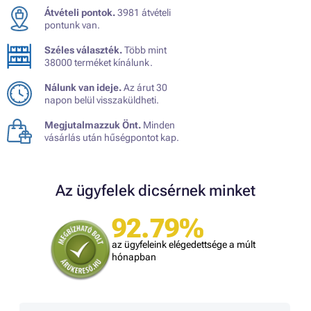
Átvételi pontok.
3981 átvételi
pontunk van.
Széles választék.
Több mint
38000 terméket kínálunk.
Nálunk van ideje.
Az árut 30
napon belül visszaküldheti.
Megjutalmazzuk Önt.
Minden
vásárlás után hűségpontot kap.
Az ügyfelek dicsérnek minket
92.79%
az ügyfeleink elégedettsége a múlt
hónapban