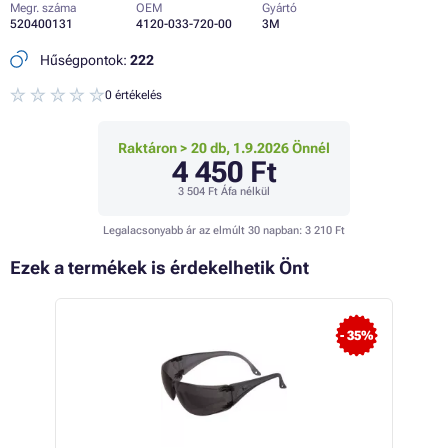
Megr. száma
OEM
Gyártó
520400131
4120-033-720-00
3M
Hűségpontok:
222
0 értékelés
Raktáron > 20 db, 1.9.2026 Önnél
4 450 Ft
3 504 Ft
Áfa nélkül
Legalacsonyabb ár az elmúlt 30 napban:
3 210 Ft
Ezek a termékek is érdekelhetik Önt
- 5%
- 35%