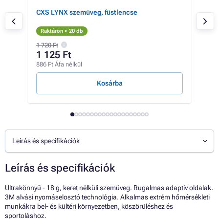
tszó
CXS LYNX szemüveg, füstlencse
CXS
Raktáron > 20 db
Rak
1 720 Ft
1 34
1 125 Ft
78
886 Ft Áfa nélkül
618 
Kosárba
Leírás és specifikációk
Leírás és specifikációk
Ultrakönnyű - 18 g, keret nélküli szemüveg. Rugalmas adaptív oldalak.
3M alvási nyomáselosztó technológia. Alkalmas extrém hőmérsékleti
munkákra bel- és kültéri környezetben, köszörüléshez és
sportoláshoz.