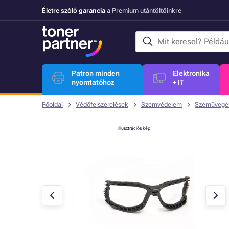
Életre szóló garancia
a Premium utántöltőinkre
Patron minden
Elektronika
nyomtatóhoz
+ IT
Főoldal
Védőfelszerelések
Szemvédelem
Szemüvege
Illusztrációs kép