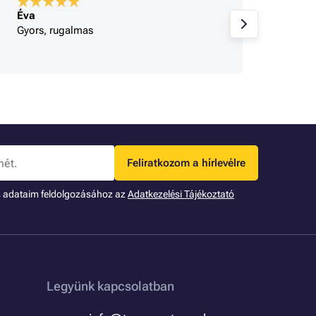
Éva
A bolt
Gyors, rugalmas
Korrek
Feliratkozom a hírlevélre
s adataim feldolgozásához az
Adatkezelési Tájékoztató
Legyünk kapcsolatban