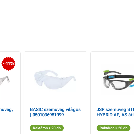
- 41%
müveg,
BASIC szemüveg világos
JSP szemüveg ST
| 0501036981999
HYBRID AF, AS átl
Raktáron > 20 db
Raktáron > 20 db