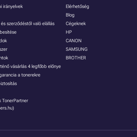
 irányelvek
Elérhetőség
Blog
és szerződéstől való elállás
Cégeknek
besítése
HP
ódok
CANON
szer
SAMSUNG
ontok
BROTHER
rténő vásárlás 4 legfőbb előnye
garancia a tonerekre
iztosítás
 TonerPartner
ers.hu)