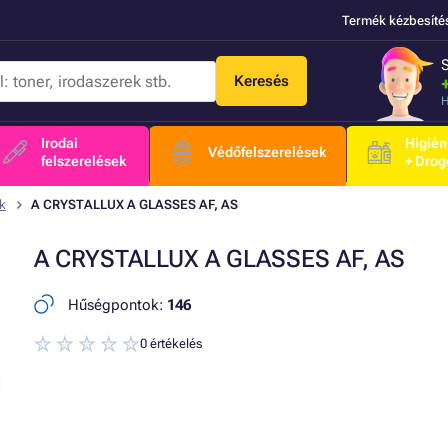
Termék kézbesíté
Keresés
H
Irodai
Higién
Védőfelszerelések
felszerelések
+ Drog
k
A CRYSTALLUX A GLASSES AF, AS
A CRYSTALLUX A GLASSES AF, AS
Hűségpontok:
146
0 értékelés