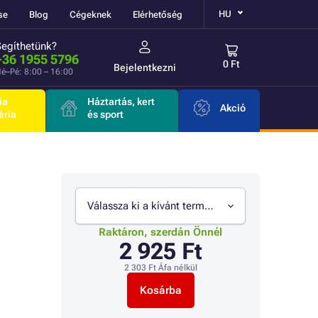
HU
se
Blog
Cégeknek
Elérhetőség
Segíthetünk?
+36 1955 5796
0 Ft
Bejelentkezni
é–Pé: 8:00 – 16:00
ia
Háztartás, kert
Akció
éria
és sport
Válassza ki a kívánt termékváltozatot
Raktáron, szerdán Önnél
2 925 Ft
2 303 Ft
Áfa nélkül
Kosárba