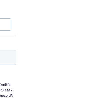
1 555 Ft
1 315 Ft
1 790 Ft
1 035 Ft Áfa nélkül
1 409 Ft Áfa nélkül
Kosárba
Kosárba
tömítés
érülések
encse UV