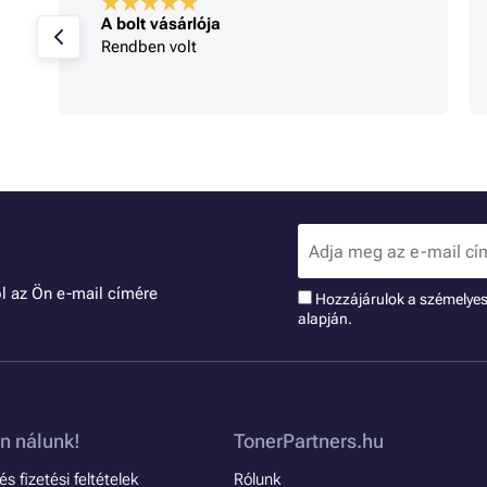
A bolt vásárlója
Rendben volt
l az Ön e-mail címére
Hozzájárulok a szémelye
alapján.
n nálunk!
TonerPartners.hu
s fizetési feltételek
Rólunk