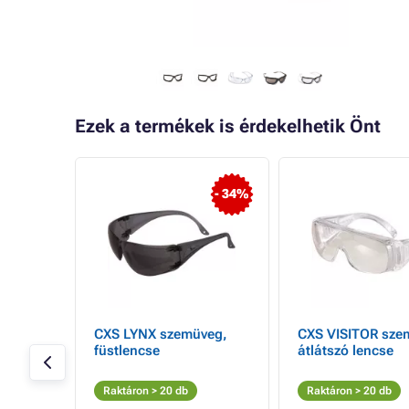
Ezek a termékek is érdekelhetik Önt
- 15%
- 34%
eg,
CXS LYNX szemüveg,
CXS VISITOR sze
füstlencse
átlátszó lencse
Raktáron > 20 db
Raktáron > 20 db