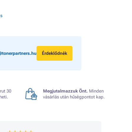
ás
@tonerpartners.hu
Érdeklődnék
rut 30
Megjutalmazzuk Önt.
Minden
heti.
vásárlás után hűségpontot kap.