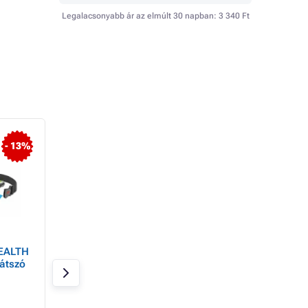
Legalacsonyabb ár az elmúlt 30 napban:
3 340 Ft
- 13%
- 15%
EALTH
CXS SPARK szemüveg,
CXS FOSSA szemü
átszó
füstlencse
füstlencse
Raktáron > 20 db
Raktáron 20 db