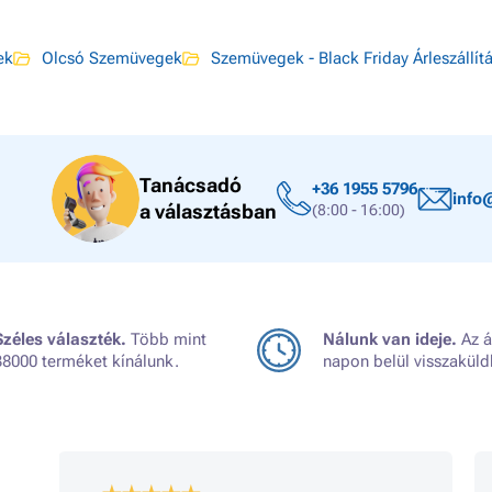
ek
Olcsó Szemüvegek
Szemüvegek - Black Friday Árleszállít
Tanácsadó
+36 1955 5796
info
a választásban
(8:00 - 16:00)
Széles választék.
Több mint
Nálunk van ideje.
Az á
38000 terméket kínálunk.
napon belül visszaküld