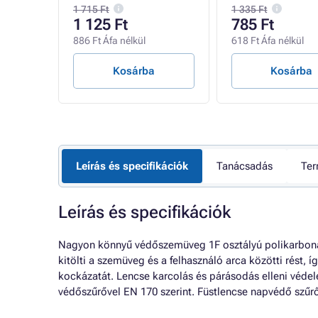
1 715 Ft
1 335 Ft
1 125 Ft
785 Ft
886 Ft Áfa nélkül
618 Ft Áfa nélkül
Kosárba
Kosárba
Leírás és specifikációk
Tanácsadás
Ter
Leírás és specifikációk
Nagyon könnyű védőszemüveg 1F osztályú polikarbonát 
kitölti a szemüveg és a felhasználó arca közötti rést, 
kockázatát. Lencse karcolás és párásodás elleni védel
védőszűrővel EN 170 szerint. Füstlencse napvédő szűrő