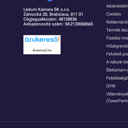
Adatvédelmi
Ledum Kamara SK s.r.o.
Cookies
Zámocká 30,
Bratislava, 811 01
Cégjegyzékszám: 48158836
Reklamáció 
Adóazonosító szám: SK2120068665
Termék kéz
Fizetési m
Hűségrend
Árukereső.hu
Felvételi p
A nálunk tö
Élettartam-
Felelősségb
GYIK
Vélemények
(TonerPartn