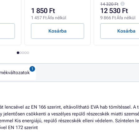
14 320 Ft
1 850 Ft
12 530 Ft
1 457 Ft Áfa nélkül
9 866 Ft Áfa nélkül
Kosárba
Kosárba
mékváltozatok
lencsével az EN 166 szerint, eltávolítható EVA hab tömítéssel. A 
így jelentősen csökkenti a veszélyes repülő részecskék miatti szems
emmel Kis energiájú, repülő részecskék elleni védelem. Színtelen l
vel EN 172 szerint