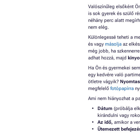
Valószínűleg elsőként Ön
is sok gyerek és szülő r
néhány perc alatt megírh
nem elég.
Különlegessé teheti a m
és vagy
másolja
az elkés
még jobb, ha szkennerre
adhat hozzá, majd
kinyo
Ha Ön és gyermekei sem s
egy kedvére való partime
ötletre vágyik?
Nyomtass
megfelelő
fotópapírra
ny
Ami nem hiányozhat a pa
Dátum
(próbálja el
kirándulni vagy roko
Az idő,
amikor a ve
Ütemezett befejezés