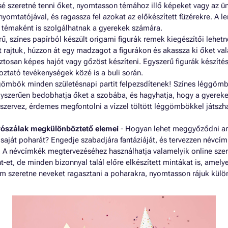
é szeretné tenni őket, nyomtasson témához illő képeket vagy az ü
yomtatójával, és ragassza fel azokat az előkészített füzérekre. A 
i témaként is szolgálhatnak a gyerekek számára.
rű, színes papírból készült origami figurák remek kiegészítői lehet
t rajtuk, húzzon át egy madzagot a figurákon és akassza ki őket va
ztosan képes hajót vagy gőzöst készíteni. Egyszerű figurák készítésé
oztató tevékenységek közé is a buli során.
gömbök minden születésnapi partit felpezsdítenek! Színes léggöm
yszerűen bedobhatja őket a szobába, és hagyhatja, hogy a gyereke
 szervez, érdemes megfontolni a vízzel töltött léggömbökkel játszha
vószálak megkülönböztető elemei
- Hogyan lehet meggyőződni ar
aját poharát? Engedje szabadjára fantáziáját, és tervezzen névcí
. A névcímkék megtervezéséhez használhatja valamelyik online sze
et, de minden bizonnyal talál előre elkészített mintákat is, amely
 szeretne neveket ragasztani a poharakra, nyomtasson rájuk különfé