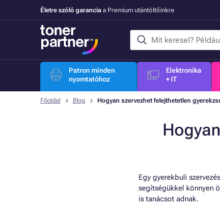
Életre szóló garancia
a Premium utántöltőinkre
Patron minden
Elektronika
nyomtatóhoz
+ IT
Főoldal
Blog
Hogyan szervezhet felejthetetlen gyerekzs
Hogyan 
Egy gyerekbuli szervezése
segítségükkel könnyen ö
is tanácsot adnak.