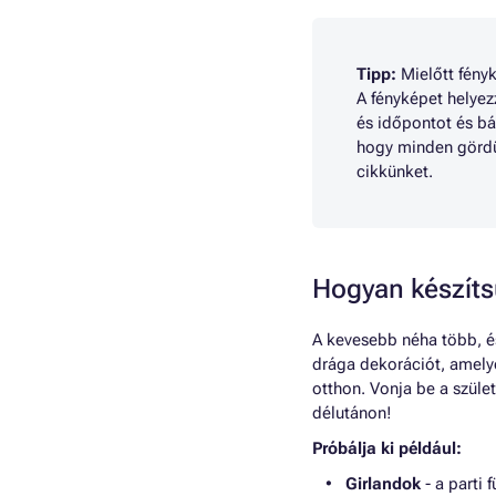
Tipp:
Mielőtt fényk
A fényképet helyez
és időpontot és bá
hogy minden gördü
cikkünket.
Hogyan készíts
A kevesebb néha több, é
drága dekorációt, amely
otthon. Vonja be a szüle
délutánon!
Próbálja ki például:
Girlandok
- a parti 