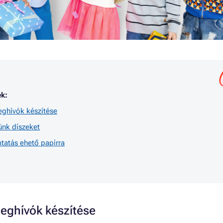
k:
eghívók készítése
ünk díszeket
mtatás ehető papírra
eghívók készítése