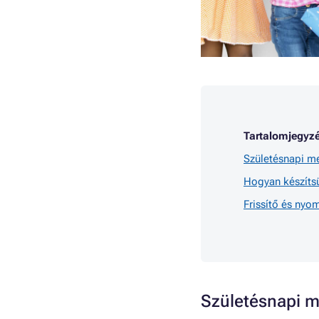
Tartalomjegyzé
Születésnapi m
Hogyan készíts
Frissítő és nyo
Születésnapi m