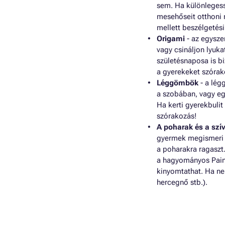
sem. Ha különlegess
mesehőseit otthoni n
mellett beszélgetés
Origami
- az egysze
vagy csináljon lyuka
születésnaposa is bi
a gyerekeket szórak
Léggömbök
- a lég
a szobában, vagy eg
Ha kerti gyerekbulit
szórakozás!
A poharak és a szí
gyermek megismeri s
a poharakra ragaszt
a hagyományos Paint-
kinyomtathat. Ha nem
hercegnő stb.).