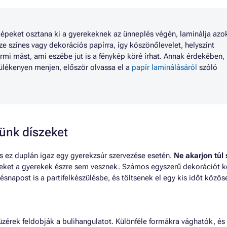
épeket osztana ki a gyerekeknek az ünneplés végén, laminálja azo
ze színes vagy dekorációs papírra, így köszönőlevelet, helyszínt
rmi mást, ami eszébe jut is a fénykép köré írhat. Annak érdekében,
lékenyen menjen, először olvassa el a
papír laminálásáról
szóló
ünk díszeket
s ez duplán igaz egy gyerekzsúr szervezése esetén.
Ne akarjon túl
eket a gyerekek észre sem vesznek. Számos egyszerű dekorációt k
tésnapost is a partifelkészülésbe, és töltsenek el egy kis időt köz
füzérek feldobják a bulihangulatot. Különféle formákra vághatók, és 