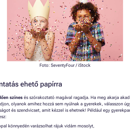
Foto:
SeventyFour
/ iStock
mtatás ehető papírra
llően színes
és szórakoztató magával ragadja. Ha meg akarja akad
radjon, olyanok amihez hozzá sem nyúlnak a gyerekek, válasszon ú
ágot és szendvicset, amit kézzel is ehetnek! Például egy gyerekpa
esz:
ppal könnyedén varázsolhat rájuk vidám mosolyt,