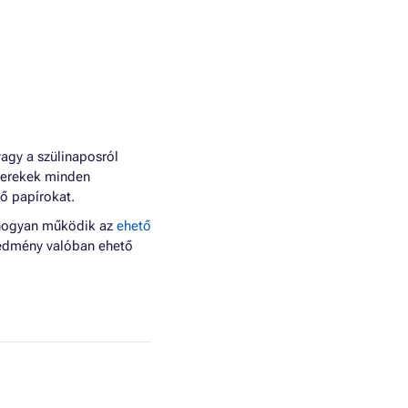
 vagy a szülinaposról
erekek minden
tő papírokat.
, hogyan működik az
ehető
eredmény valóban ehető