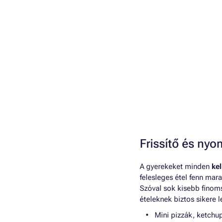
Frissítő és nyo
A gyerekeket minden
ke
felesleges étel fenn ma
Szóval sok kisebb finoms
ételeknek biztos sikere l
Mini pizzák, ketchu