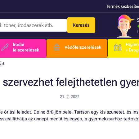
Termék kézbesíté
Keresés
H
Irodai
Higién
Védőfelszerelések
felszerelések
+ Drog
úrt
szervezhet felejthetetlen gye
21. 2. 2022
 óriási feladat. De ne őrüljön bele! Tartson egy kis szünetet, és ins
sszeállíthatja az ünnepi menüt és egyéb, a gyermekzsúrhoz tartozó