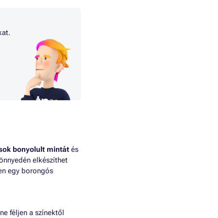
kat.
 sok bonyolult mintát
és
önnyedén elkészíthet
ösen egy borongós
ne féljen a színektől