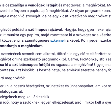
 is összeállítja a
vendégek listáját
és megtervezi a meghívókat. Mé
észesíti előnyben a papíralapú meghívókat. Az olyan programokban,
atja a meghívó szövegét, de ha egy kicsit kreatívabb meghívókat s
eghívót például a
szülinapos rajzával.
Hagyja, hogy gyermeke rajz
zült munkát egy papírra, majd nyomtassa ki a szöveget az elkészít
l közvetlenül a számítógépére
szkenneli
a képet. Könnyedén szerkes
mtathatja a meghívókat.
zeretnének semmit sem alkotni, töltsön le egy előre elkészített sa
ghívót online szerkesztő programok (pl. Canva, PicMonkey stb.) se
a ki a születésnapos fotóját
és ragassza a meghívóra! Ügyeljen a
omtassa. Ezt később is használhatja, ha emlékül szeretne néhány fo
rti meghívóról:
kerülni a hosszú hétvégéket, szüneteket és ünnepnapokat, amikor s
nlátogatásra).
ndégeknek meg kell érkezniük.
i idő
, hogy a szülőknek legyen elképzelésük arról, mikor kell a g