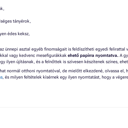
k,
dséges tányérok,
yen édes keksz,
e az ünnepi asztal egyéb finomságait is feldíszítheti egyedi felirattal
otókkal vagy kedvenc mesefigurákkak
ehető papírra nyomtatva.
A gy
gy ilyen újításnak, és a felnőttek is szívesen készítenek színes, ehe
that normál otthoni nyomtatóval, de mielőtt elkezdené, olvassa el
ás
, és milyen feltételek kísérnek egy ilyen nyomtatást, hogy a vég