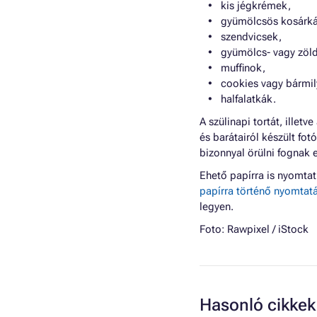
kis jégkrémek,
gyümölcsös kosárká
szendvicsek,
gyümölcs- vagy zöl
muffinok,
cookies vagy bármil
halfalatkák.
A szülinapi tortát, illetv
és barátairól készült f
bizonnyal örülni fognak e
Ehető papírra is nyomta
papírra történő nyomtat
legyen.
Foto:
Rawpixel
/ iStock
Hasonló cikkek