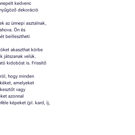
nnepelt kedvenc
lenyűgöző dekoráció
nek az ünnepi asztalnak,
lahova. Ön és
t beillesztheti
böket akaszthat körbe
k játszanak velük.
tó kidobóst is. Frissítő
ról, hogy minden
mkéket, amelyeket
rkesztőt vagy
eket azonnal
le képeket (pl. kard, íj,