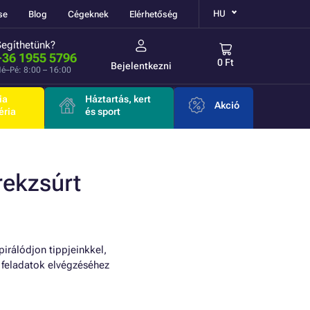
HU
se
Blog
Cégeknek
Elérhetőség
Segíthetünk?
+36 1955 5796
0 Ft
Bejelentkezni
é–Pé: 8:00 – 16:00
ia
Háztartás, kert
Akció
éria
és sport
rekzsúrt
pirálódjon tippjeinkkel,
 feladatok elvégzéséhez