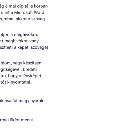
g a mai digitális korban
 mint a Microsoft Word,
zeretne, akkor a szöveg
oljon a meghívókra,
ett meghívókra, vagy
ztheti a képet, szöveget
blont, vagy készítsen
gítségével. Eredeti
rra, hogy a fényképet
tót kinyomtatni.
ok család megy nyaralni,
yermekükért menni.