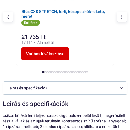
et
Blúz CXS STRETCH, férfi, közepes kék-fekete,
Blúz
méret
mér
Raktáron
Ra
21 735 Ft
-tó
17 114 Ft Áfa nélkül
-tól
Variáns kiválasztása
V
Leírás és specifikációk
Leírás és specifikációk
csíkos kötésű férfi teljes hosszúságú pulóver belül fésült; megerősített
rész a vállak és az ujjak területén kontrasztos színű sofshell anyaggal;
1 cipzáras mellzseb; 2 oldalsó cipzáras zseb; állítható alsó kerületi