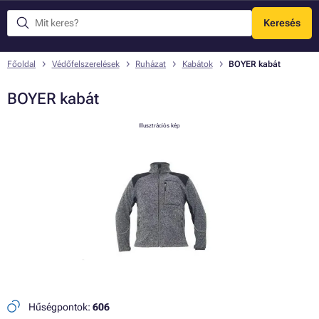
Keresés
Menü
Főoldal
Védőfelszerelések
Ruházat
Kabátok
BOYER kabát
BOYER kabát
Illusztrációs kép
Hűségpontok:
606