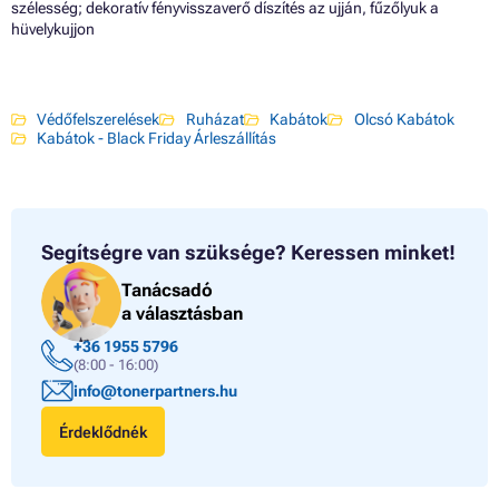
szélesség; dekoratív fényvisszaverő díszítés az ujján, fűzőlyuk a
hüvelykujjon
Védőfelszerelések
Ruházat
Kabátok
Olcsó Kabátok
Kabátok - Black Friday Árleszállítás
Segítségre van szüksége?
Keressen minket!
Tanácsadó
a választásban
+36 1955 5796
(8:00 - 16:00)
info@tonerpartners.hu
Érdeklődnék