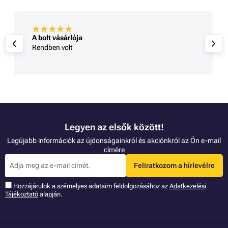
A bolt vásárlója
Rendben volt
Legyen az elsők között!
Legújabb információk az újdonságainkról és akciónkról az Ön e-mail
címére
Feliratkozom a hírlevélre
Hozzájárulok a szémelyes adataim feldolgozásához az
Adatkezelési
Tájékoztató
alapján.