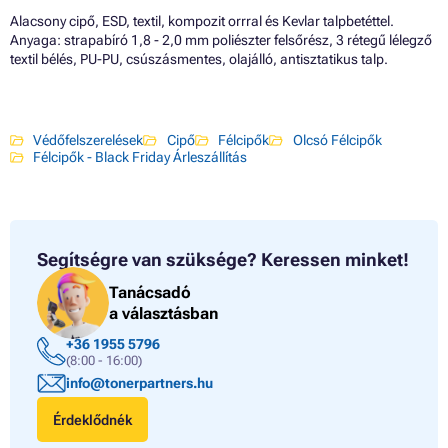
Alacsony cipő, ESD, textil, kompozit orrral és Kevlar talpbetéttel.
Anyaga: strapabíró 1,8 - 2,0 mm poliészter felsőrész, 3 rétegű lélegző
textil bélés, PU-PU, csúszásmentes, olajálló, antisztatikus talp.
Védőfelszerelések
Cipő
Félcipők
Olcsó Félcipők
Félcipők - Black Friday Árleszállítás
Segítségre van szüksége?
Keressen minket!
Tanácsadó
a választásban
+36 1955 5796
(8:00 - 16:00)
info@tonerpartners.hu
Érdeklődnék