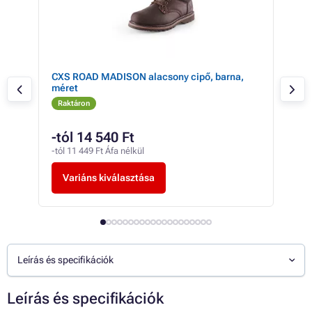
CXS ROAD MADISON alacsony cipő, barna,
CXS
méret
mér
Raktáron
Ra
-tól 14 540 Ft
20
-tól 11 449 Ft Áfa nélkül
15 9
Variáns kiválasztása
V
Leírás és specifikációk
Leírás és specifikációk