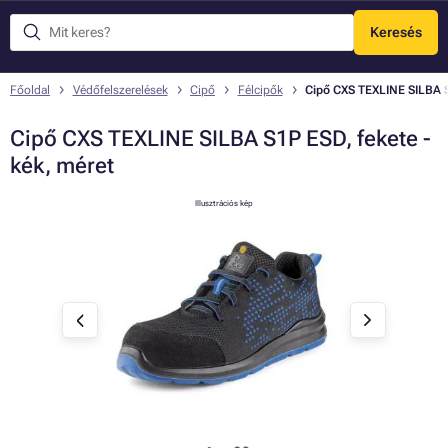
Keresés
Menü
Főoldal
Védőfelszerelések
Cipő
Félcipők
Cipő CXS TEXLINE SILBA S
Cipő CXS TEXLINE SILBA S1P ESD, fekete -
kék, méret
Illusztrációs kép