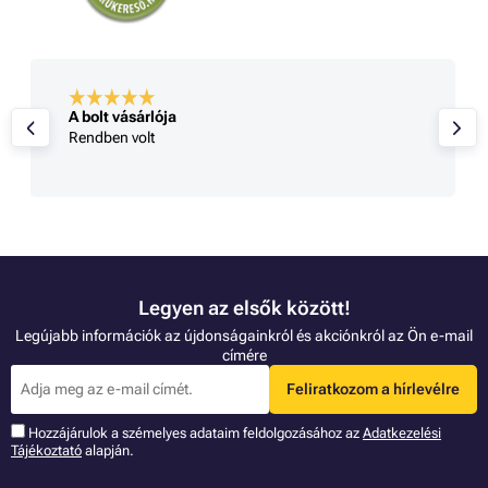
A bolt vásárlója
Rendben volt
Legyen az elsők között!
Legújabb információk az újdonságainkról és akciónkról az Ön e-mail
címére
Feliratkozom a hírlevélre
Hozzájárulok a szémelyes adataim feldolgozásához az
Adatkezelési
Tájékoztató
alapján.