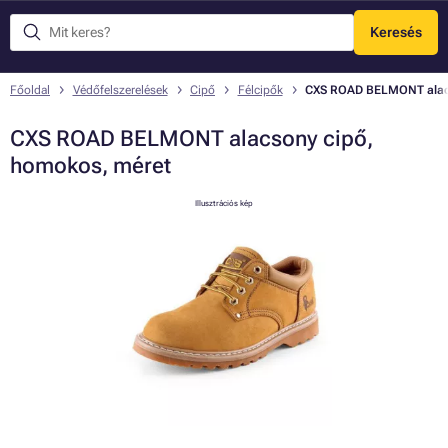
Keresés
Menü
Főoldal
Védőfelszerelések
Cipő
Félcipők
CXS ROAD BELMONT alacs
CXS ROAD BELMONT alacsony cipő,
homokos, méret
Illusztrációs kép