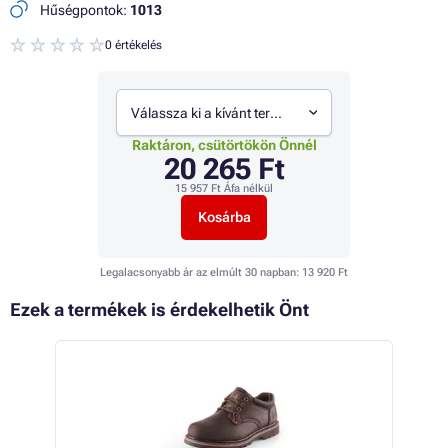
Hűségpontok:
1013
0 értékelés
Válassza ki a kívánt termékváltozatot
Raktáron, csütörtökön Önnél
20 265 Ft
15 957 Ft
Áfa nélkül
Kosárba
Legalacsonyabb ár az elmúlt 30 napban:
13 920 Ft
Ezek a termékek is érdekelhetik Önt