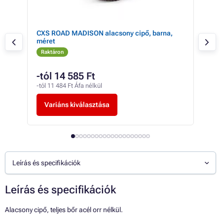
CXS ROAD MADISON alacsony cipő, barna,
Cip
méret
mér
Raktáron
Ra
-tól 14 585 Ft
16
-tól 11 484 Ft Áfa nélkül
12 6
Variáns kiválasztása
V
Leírás és specifikációk
Leírás és specifikációk
Alacsony cipő, teljes bőr acél orr nélkül.