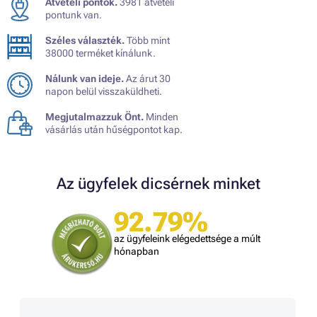
Átvételi pontok.
3981 átvételi
pontunk van.
Széles választék.
Több mint
38000 terméket kínálunk.
Nálunk van ideje.
Az árut 30
napon belül visszaküldheti.
Megjutalmazzuk Önt.
Minden
vásárlás után hűségpontot kap.
Az ügyfelek dicsérnek minket
92.79%
az ügyfeleink elégedettsége a múlt
hónapban