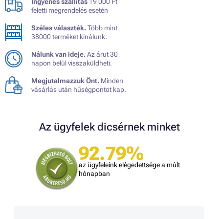
Ingyenes szállítás
19 000 Ft
feletti megrendelés esetén
Széles választék.
Több mint
38000 terméket kínálunk.
Nálunk van ideje.
Az árut 30
napon belül visszaküldheti.
Megjutalmazzuk Önt.
Minden
vásárlás után hűségpontot kap.
Az ügyfelek dicsérnek minket
92.79%
az ügyfeleink elégedettsége a múlt
hónapban