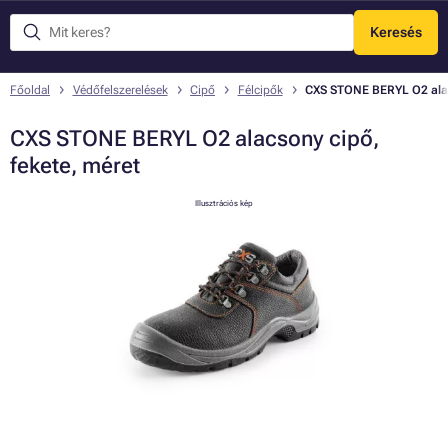
Keresés
Menü
Főoldal
Védőfelszerelések
Cipő
Félcipők
CXS STONE BERYL O2 alac
CXS STONE BERYL O2 alacsony cipő,
fekete, méret
Illusztrációs kép