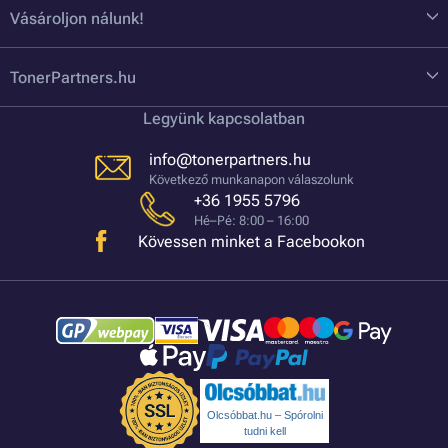
Vásároljon nálunk!
TonerPartners.hu
Legyünk kapcsolatban
info@tonerpartners.hu
Következő munkanapon válaszolunk
+36 1955 5796
Hé–Pé: 8:00 – 16:00
Kövessen minket a Facebookon
Olcsóbbat.hu – Spórolni
tudni kell