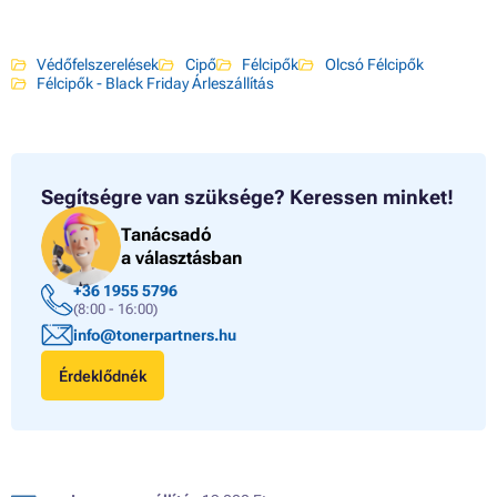
Védőfelszerelések
Cipő
Félcipők
Olcsó Félcipők
Félcipők - Black Friday Árleszállítás
Segítségre van szüksége?
Keressen minket!
Tanácsadó
a választásban
+36 1955 5796
(8:00 - 16:00)
info@tonerpartners.hu
Érdeklődnék