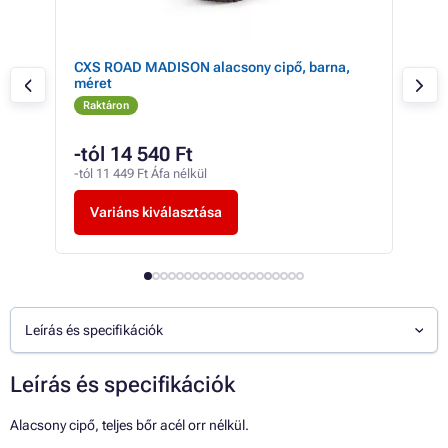
CXS ROAD MADISON alacsony cipő, barna,
CXS
méret
mér
Raktáron
Ra
-tól 14 540 Ft
20
-tól 11 449 Ft Áfa nélkül
15 9
Variáns kiválasztása
V
Leírás és specifikációk
Leírás és specifikációk
Alacsony cipő, teljes bőr acél orr nélkül.