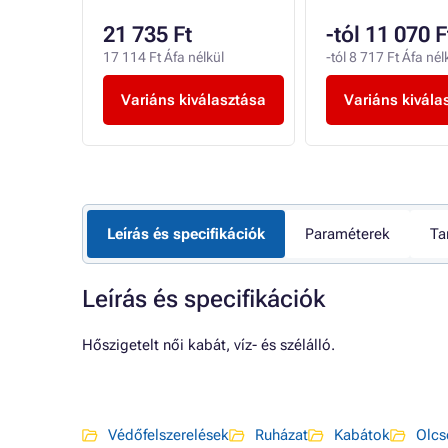
t
21 735 Ft
-tól 11 070 F
élkül
17 114 Ft Áfa nélkül
-tól 8 717 Ft Áfa nél
sztása
Variáns kiválasztása
Variáns kivála
Leírás és specifikációk
Paraméterek
Ta
Leírás és specifikációk
Hőszigetelt női kabát, víz- és szélálló.
Védőfelszerelések
Ruházat
Kabátok
Olcs