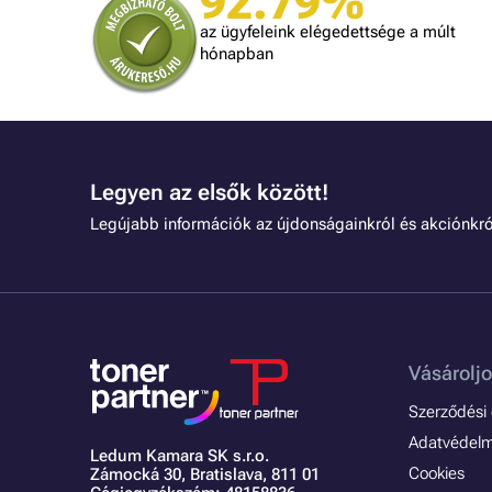
92.79%
az ügyfeleink elégedettsége a múlt
hónapban
Legyen az elsők között!
Legújabb információk az újdonságainkról és akciónkró
Vásároljo
Szerződési é
Adatvédelmi
Ledum Kamara SK s.r.o.
Cookies
Zámocká 30,
Bratislava, 811 01