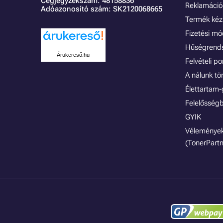
Cégjegyzékszám: 48158836
Reklamáció 
Adóazonosító szám: SK2120068665
Termék kéz
Fizetési m
Hűségrend
Árukereső.hu
Felvételi p
A nálunk tö
Élettartam-
Felelősségb
GYIK
Vélemények
(TonerPartn