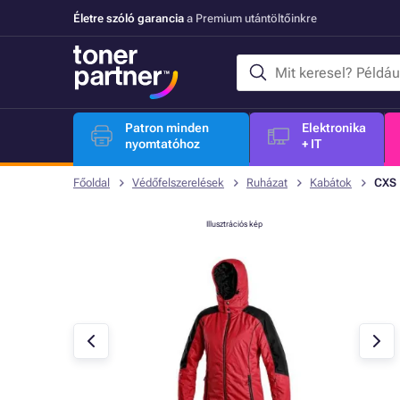
Életre szóló garancia
a Premium utántöltőinkre
Patron minden
Elektronika
nyomtatóhoz
+ IT
Főoldal
Védőfelszerelések
Ruházat
Kabátok
CXS 
Illusztrációs kép