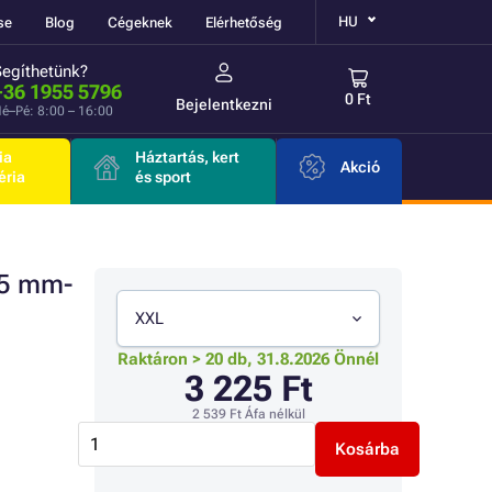
HU
se
Blog
Cégeknek
Elérhetőség
Segíthetünk?
+36 1955 5796
0 Ft
Bejelentkezni
é–Pé: 8:00 – 16:00
ia
Háztartás, kert
Akció
éria
és sport
.5 mm-
XXL
Raktáron > 20 db, 31.8.2026 Önnél
3 225 Ft
2 539 Ft
Áfa nélkül
Kosárba