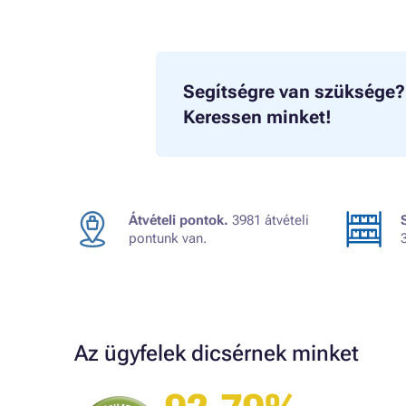
Segítségre van szüksége?
Keressen minket!
Átvételi pontok.
3981 átvételi
pontunk van.
Az ügyfelek dicsérnek minket
Judit
ték.
A kiszállítás kicsit lassú volt, egyébként
mindennel meg vagyok elégedve!
dolgozni.