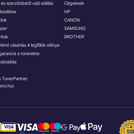
és szerződéstől való elállás
Cégeknek
besítése
HP
ódok
CANON
szer
SAMSUNG
ontok
BROTHER
rténő vásárlás 4 legfőbb előnye
garancia a tonerekre
iztosítás
 TonerPartner
ers.hu)