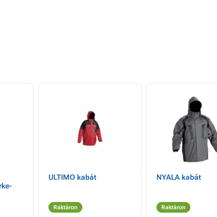
ULTIMO kabát
NYALA kabát
rke-
Raktáron
Raktáron