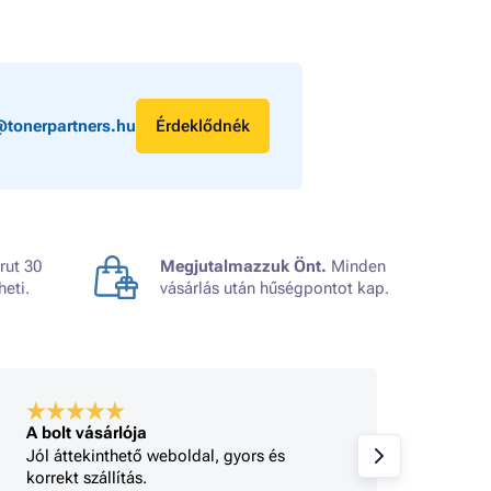
@tonerpartners.hu
Érdeklődnék
rut 30
Megjutalmazzuk Önt.
Minden
heti.
vásárlás után hűségpontot kap.
A bolt vásárlója
A bolt
Jól áttekinthető weboldal, gyors és
Minden
korrekt szállítás.
gy 