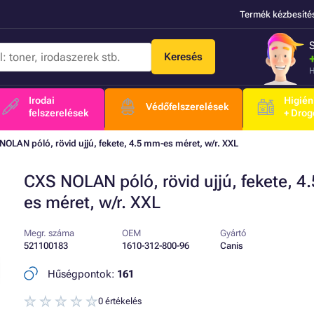
Termék kézbesíté
Keresés
H
Irodai
Higién
Védőfelszerelések
felszerelések
+ Drog
NOLAN póló, rövid ujjú, fekete, 4.5 mm-es méret, w/r. XXL
CXS NOLAN póló, rövid ujjú, fekete, 4
es méret, w/r. XXL
Megr. száma
OEM
Gyártó
521100183
1610-312-800-96
Canis
Hűségpontok:
161
0 értékelés