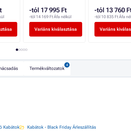
t
-tól 17 995 Ft
-tól 13 760 F
kül
-tól 14 169 Ft Áfa nélkül
-tól 10 835 Ft Áfa né
sztása
Variáns kiválasztása
Variáns kivála
nácsadás
Termékváltozatok
ó Kabátok
Kabátok - Black Friday Árleszállítás