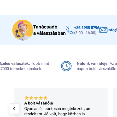
Tanácsadó
+36 1955 5796
info
a választásban
(8:00 - 16:00)
Széles választék.
Több mint
Nálunk van ideje.
Az á
37000 terméket kínálunk.
napon belül visszaküld
A bolt vásárlója
Gyorsan és pontosan megérkezett, amit
rendeltem. Jó volt, hogy közben is