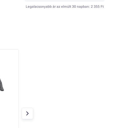
Legalacsonyabb ár az elmúlt 30 napban:
2 355 Ft
CXS OTAWA dzseki,
CXS DIGBY dzseki,
polár, szürke, méret
fekete, méret
Raktáron
Raktáron