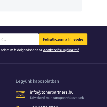
Feliratkozom a hírlevélre
s adataim feldolgozásához az
Adatkezelési Tájékoztató
Legyünk kapcsolatban
info@tonerpartners.hu
Következő munkanapon válaszolunk