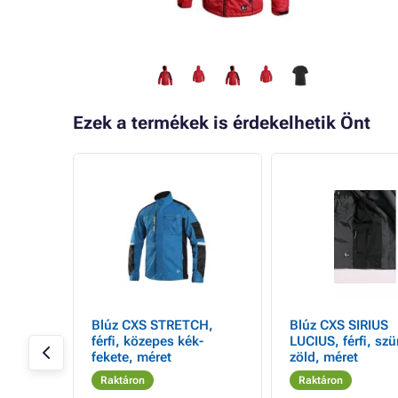
Ezek a termékek is érdekelhetik Önt
Blúz CXS STRETCH,
Blúz CXS SIRIUS
férfi, közepes kék-
LUCIUS, férfi, szü
fekete, méret
zöld, méret
Raktáron
Raktáron