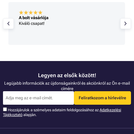
A bolt vásárlója
Kiváló csapat!
Legyen az elsők között!
Legújabb információk az újdonságainkról és akciónkról az Ön e-mail
címére
Feliratkozom a hírlevélre
Hozzájárulok a szémelyes adataim feldolgozásához az
Adatkezelési
Tájékoztató
alapján.