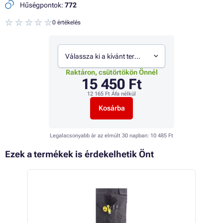
Hűségpontok:
772
0 értékelés
Válassza ki a kívánt termékváltozatot
Raktáron, csütörtökön Önnél
15 450 Ft
12 165 Ft
Áfa nélkül
Kosárba
Legalacsonyabb ár az elmúlt 30 napban:
10 485 Ft
Ezek a termékek is érdekelhetik Önt