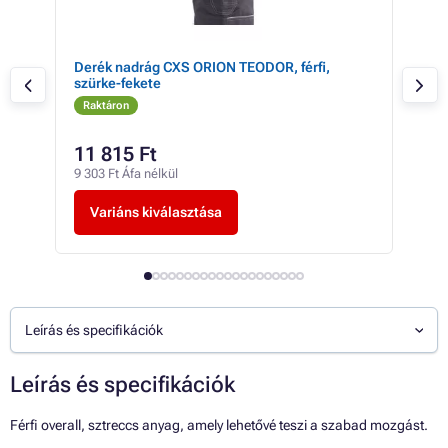
Derék nadrág CXS ORION TEODOR, férfi,
Der
szürke-fekete
szü
Raktáron
Ra
11 815 Ft
17
9 303 Ft Áfa nélkül
13 4
Variáns kiválasztása
V
Leírás és specifikációk
Leírás és specifikációk
Férfi overall, sztreccs anyag, amely lehetővé teszi a szabad mozgást.