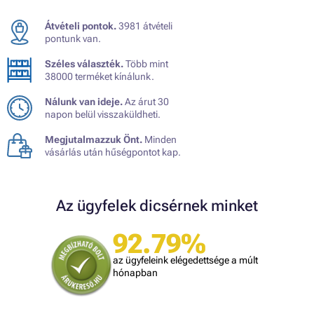
Átvételi pontok.
3981 átvételi
pontunk van.
Széles választék.
Több mint
38000 terméket kínálunk.
Nálunk van ideje.
Az árut 30
napon belül visszaküldheti.
Megjutalmazzuk Önt.
Minden
vásárlás után hűségpontot kap.
Az ügyfelek dicsérnek minket
92.79%
az ügyfeleink elégedettsége a múlt
hónapban