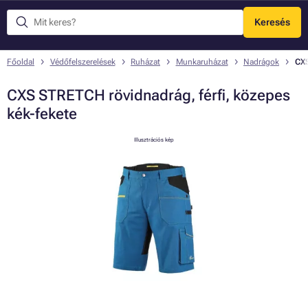
Keresés
Menü
Főoldal
Védőfelszerelések
Ruházat
Munkaruházat
Nadrágok
CXS
CXS STRETCH rövidnadrág, férfi, közepes
kék-fekete
Illusztrációs kép