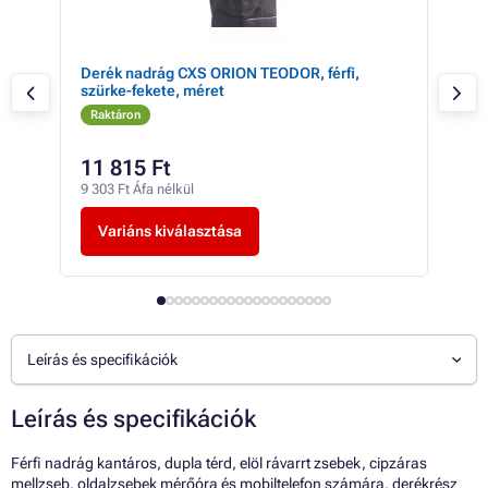
Derék nadrág CXS ORION TEODOR, férfi,
CXS
szürke-fekete, méret
Raktáron
Ra
11 815 Ft
-tó
9 303 Ft Áfa nélkül
-tól
Variáns kiválasztása
V
Leírás és specifikációk
Leírás és specifikációk
Férfi nadrág kantáros, dupla térd, elöl rávarrt zsebek, cipzáras
mellzseb, oldalzsebek mérőóra és mobiltelefon számára, derékrész