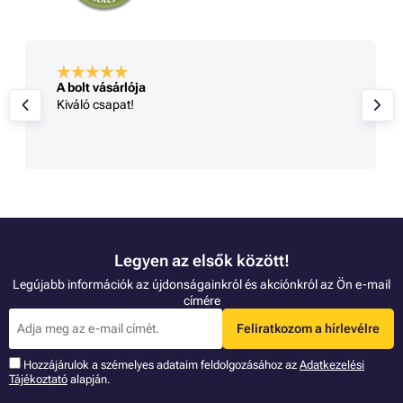
A bolt vásárlója
Kiváló csapat!
Legyen az elsők között!
Legújabb információk az újdonságainkról és akciónkról az Ön e-mail
címére
Feliratkozom a hírlevélre
Hozzájárulok a szémelyes adataim feldolgozásához az
Adatkezelési
Tájékoztató
alapján.