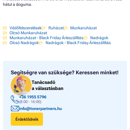
hátul a doguma.
Védőfelszerelések
Ruházat
Munkaruházat
Olcsó Munkaruházat
Munkaruházat - Black Friday Árleszállítás
Nadrágok
Olcsó Nadrágok
Nadrágok - Black Friday Árleszállítás
Segítségre van szüksége?
Keressen minket!
Tanácsadó
a választásban
+36 1955 5796
(8:00 - 16:00)
info@tonerpartners.hu
Érdeklődnék