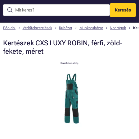
Keresés
Menü
Főoldal
Védőfelszerelések
Ruházat
Munkaruházat
Nadrágok
Ker
Kertészek CXS LUXY ROBIN, férfi, zöld-
fekete, méret
Illusztrációs kép