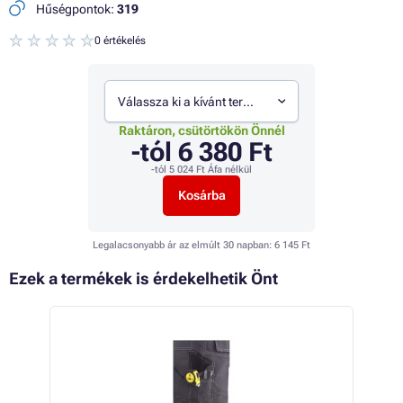
Hűségpontok:
319
0 értékelés
Válassza ki a kívánt termékváltozatot
Raktáron, csütörtökön Önnél
-tól
6 380 Ft
-tól
5 024 Ft
Áfa nélkül
Kosárba
Legalacsonyabb ár az elmúlt 30 napban:
6 145 Ft
Ezek a termékek is érdekelhetik Önt