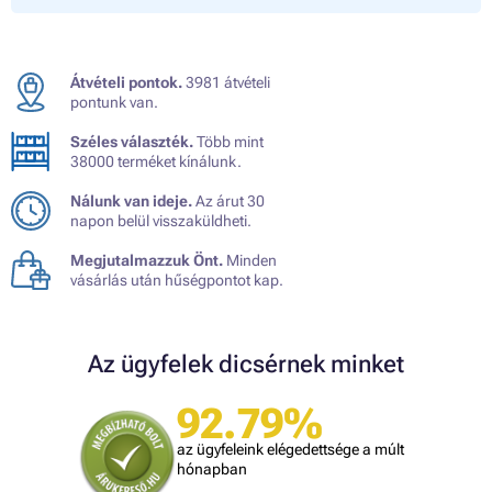
Átvételi pontok.
3981 átvételi
pontunk van.
Széles választék.
Több mint
38000 terméket kínálunk.
Nálunk van ideje.
Az árut 30
napon belül visszaküldheti.
Megjutalmazzuk Önt.
Minden
vásárlás után hűségpontot kap.
Az ügyfelek dicsérnek minket
92.79%
az ügyfeleink elégedettsége a múlt
hónapban