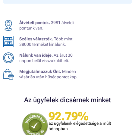
Átvételi pontok.
3981 átvételi
pontunk van.
Széles választék.
Több mint
38000 terméket kínálunk.
Nálunk van ideje.
Az árut 30
napon belül visszaküldheti.
Megjutalmazzuk Önt.
Minden
vásárlás után hűségpontot kap.
Az ügyfelek dicsérnek minket
92.79%
az ügyfeleink elégedettsége a múlt
hónapban