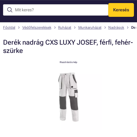
Keresés
Menü
Főoldal
Védőfelszerelések
Ruházat
Munkaruházat
Nadrágok
Der
Derék nadrág CXS LUXY JOSEF, férfi, fehér-
szürke
Illusztrációs kép