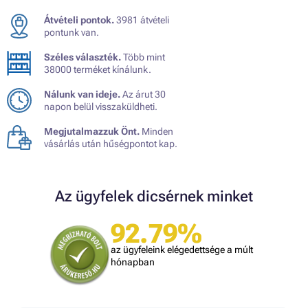
Átvételi pontok.
3981 átvételi
pontunk van.
Széles választék.
Több mint
38000 terméket kínálunk.
Nálunk van ideje.
Az árut 30
napon belül visszaküldheti.
Megjutalmazzuk Önt.
Minden
vásárlás után hűségpontot kap.
Az ügyfelek dicsérnek minket
92.79%
az ügyfeleink elégedettsége a múlt
hónapban