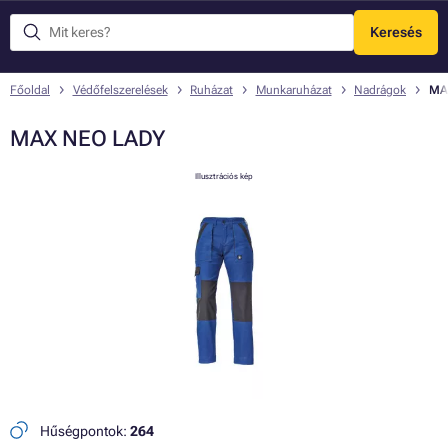
Keresés
Menü
Főoldal
Védőfelszerelések
Ruházat
Munkaruházat
Nadrágok
MA
MAX NEO LADY
Illusztrációs kép
Hűségpontok:
264