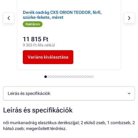
Derék nadrág CXS ORION TEODOR, férfi,
CXS
szürke-fekete, méret
Raktáron
Ra
11 815 Ft
-tó
9 303 Ft Áfa nélkül
-tól
Variáns kiválasztása
V
Leírás és specifikációk
Leírás és specifikációk
női munkanadrág elasztikus derékszíjjal; 2 elülső zseb, 1 combzseb, 2
hátsó zseb; megerősített térdrész.