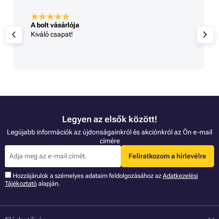
A bolt vásárlója
Kiváló csapat!
Legyen az elsők között!
Legújabb információk az újdonságainkról és akciónkról az Ön e-mail
címére
Feliratkozom a hírlevélre
Hozzájárulok a szémelyes adataim feldolgozásához az
Adatkezelési
Tájékoztató
alapján.