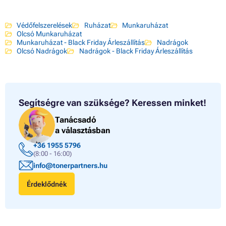
Védőfelszerelések
Ruházat
Munkaruházat
Olcsó Munkaruházat
Munkaruházat - Black Friday Árleszállítás
Nadrágok
Olcsó Nadrágok
Nadrágok - Black Friday Árleszállítás
Segítségre van szüksége?
Keressen minket!
Tanácsadó
a választásban
+36 1955 5796
(8:00 - 16:00)
info@tonerpartners.hu
Érdeklődnék