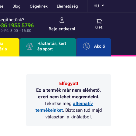
HU
se
Blog
Cégeknek
Elérhetőség
Segíthetünk?
+36 1955 5796
0 Ft
Bejelentkezni
é–Pé: 8:00 – 16:00
ia
Háztartás, kert
Akció
éria
és sport
Elfogyott
Ez a termék már nem elérhető,
ezért nem lehet megrendelni.
Tekintse meg
alternatív
termékeinket
. Biztosan tud majd
választani a kínálatból.