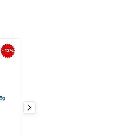
- 12%
15g
Szilárd ragasztó 36g
Folyékony ragaszt
Concorde
ml Chemoprene E
kék
Raktáron
Raktáron 2 db
1 970 Ft
850 Ft
1 740 Ft