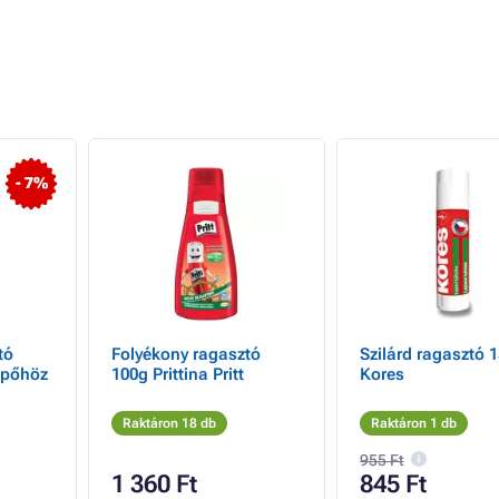
- 7%
tó
Folyékony ragasztó
Szilárd ragasztó 
ipőhöz
100g Prittina Pritt
Kores
Raktáron 18 db
Raktáron 1 db
955 Ft
1 360 Ft
845 Ft