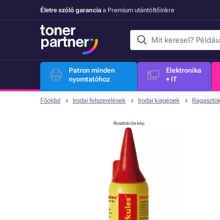
Életre szóló garancia
a Premium utántöltőinkre
Patron minden
Elektronika
nyomtatóhoz
+ IT
Főoldal
Irodai felszerelések
Irodai kisgépek
Ragasztó
Illusztrációs kép