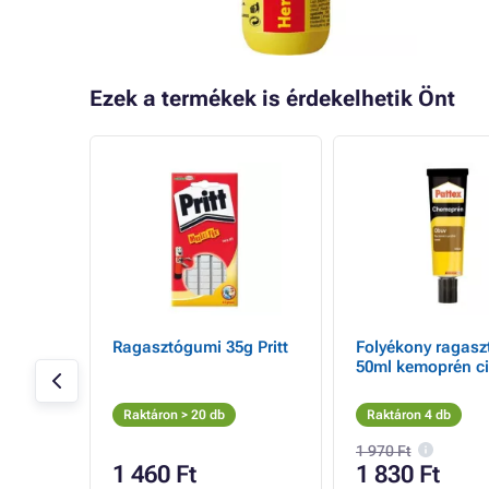
Ezek a termékek is érdekelhetik Önt
Ragasztógumi 35g Pritt
Folyékony ragasz
50ml kemoprén c
Raktáron > 20 db
Raktáron 4 db
1 970 Ft
1 460 Ft
1 830 Ft