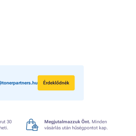
@tonerpartners.hu
Érdeklődnék
rut 30
Megjutalmazzuk Önt.
Minden
heti.
vásárlás után hűségpontot kap.