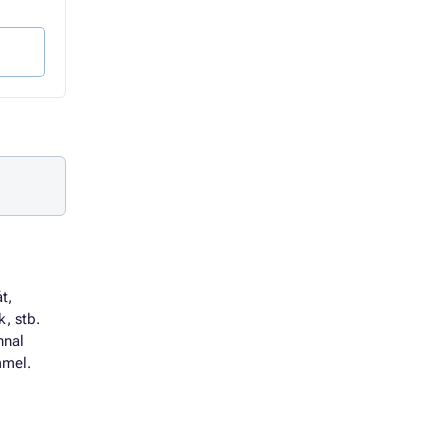
669 Ft Áfa nélkül
1 370 Ft Áfa nélkül
Variáns kiválasztása
Kosárba
t,
, stb.
nnal
mmel.