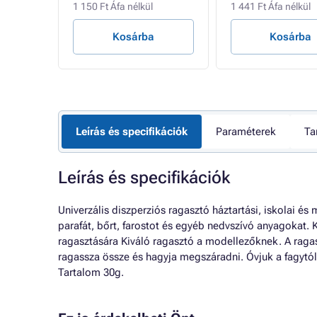
1 150 Ft Áfa nélkül
1 441 Ft Áfa nélkül
Kosárba
Kosárba
Leírás és specifikációk
Paraméterek
Ta
Leírás és specifikációk
Univerzális diszperziós ragasztó háztartási, iskolai és 
parafát, bőrt, farostot és egyéb nedvszívó anyagokat. 
ragasztására Kiváló ragasztó a modellezőknek. A ragas
ragassza össze és hagyja megszáradni. Óvjuk a fagytó
Tartalom 30g.