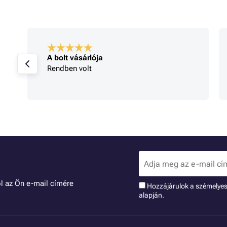
A bolt vásárlója
Rendben volt
l az Ön e-mail címére
Hozzájárulok a szémelye
alapján.