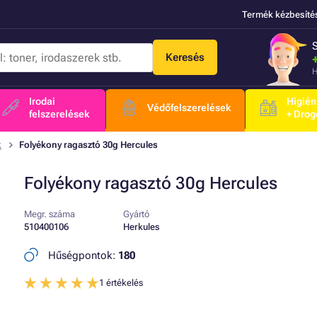
Termék kézbesíté
Keresés
H
Irodai
Higién
Védőfelszerelések
felszerelések
+ Drog
k
Folyékony ragasztó 30g Hercules
Folyékony ragasztó 30g Hercules
Megr. száma
Gyártó
510400106
Herkules
Hűségpontok:
180
1 értékelés