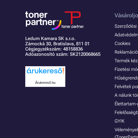
Vásároljo
Szerződési é
Adatvédelmi
Ledum Kamara SK s.r.o.
Cookies
Zámocká 30,
Bratislava, 811 01
Cégjegyzékszám: 48158836
Reklamáció 
Adóazonosító szám: SK2120068665
Termék kéz
Fizetési m
Hűségrend
Árukereső.hu
Felvételi p
A nálunk tö
Élettartam-
Felelősségb
GYIK
Vélemények
(TonerPartn