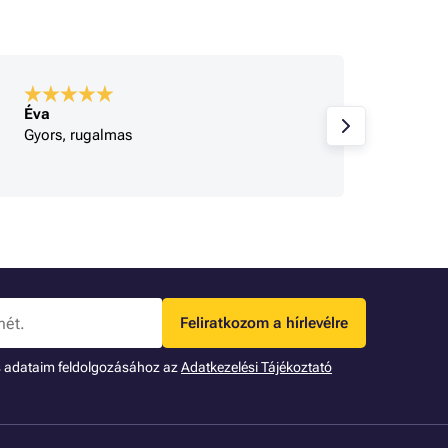
Éva
A bolt
Gyors, rugalmas
Korrek
Feliratkozom a hírlevélre
s adataim feldolgozásához az
Adatkezelési Tájékoztató