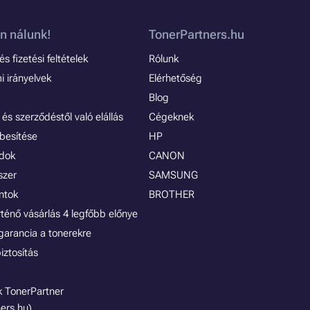
n nálunk!
TonerPartners.hu
s fizetési feltételek
Rólunk
 irányelvek
Elérhetőség
Blog
és szerződéstől való elállás
Cégeknek
besítése
HP
ódok
CANON
szer
SAMSUNG
ontok
BROTHER
rténő vásárlás 4 legfőbb előnye
garancia a tonerekre
iztosítás
 TonerPartner
ers.hu)