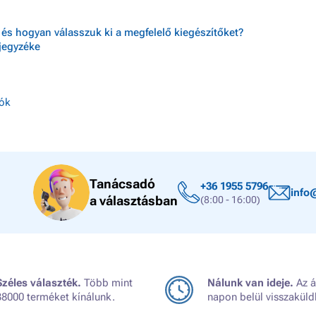
és hogyan válasszuk ki a megfelelő kiegészítőket?
jegyzéke
ók
Tanácsadó
+36 1955 5796
info
a választásban
(8:00 - 16:00)
Széles választék.
Több mint
Nálunk van ideje.
Az á
38000 terméket kínálunk.
napon belül visszaküld