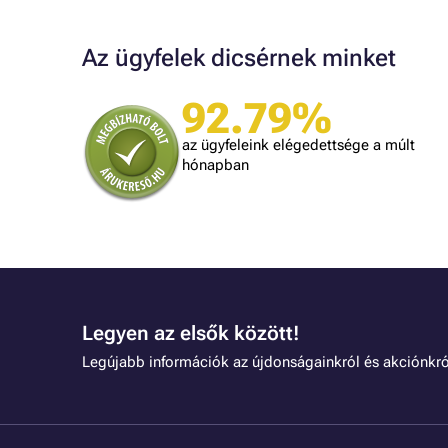
Az ügyfelek dicsérnek minket
92.79%
A bolt vásárlója
Minden úgy történt ahogyan ígérték.
az ügyfeleink elégedettsége a múlt
gy kéne minden kereskedőnek dolgozni.
hónapban
Legyen az elsők között!
Legújabb információk az újdonságainkról és akciónkró