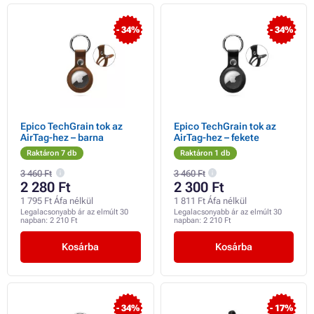
- 34%
- 34%
Epico TechGrain tok az
Epico TechGrain tok az
AirTag-hez – barna
AirTag-hez – fekete
Raktáron 7 db
Raktáron 1 db
3 460 Ft
3 460 Ft
2 280 Ft
2 300 Ft
1 795 Ft Áfa nélkül
1 811 Ft Áfa nélkül
Legalacsonyabb ár az elmúlt 30
Legalacsonyabb ár az elmúlt 30
napban:
2 210 Ft
napban:
2 210 Ft
Kosárba
Kosárba
- 34%
- 17%