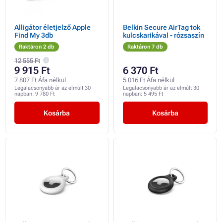
Alligátor életjelző Apple
Belkin Secure AirTag tok
Find My 3db
kulcskarikával - rózsaszín
Raktáron 2 db
Raktáron 7 db
12 555 Ft
9 915 Ft
6 370 Ft
7 807 Ft Áfa nélkül
5 016 Ft Áfa nélkül
Legalacsonyabb ár az elmúlt 30
Legalacsonyabb ár az elmúlt 30
napban:
9 780 Ft
napban:
5 495 Ft
Kosárba
Kosárba