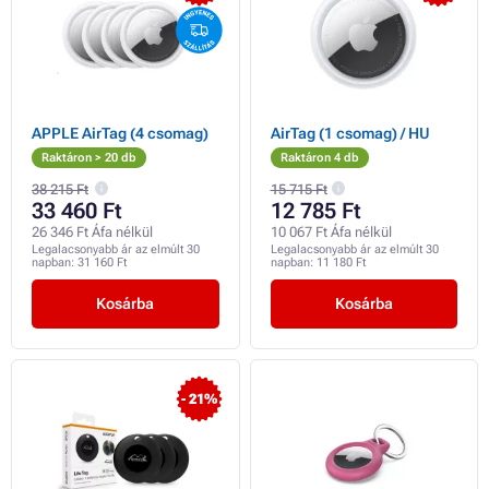
APPLE AirTag (4 csomag)
AirTag (1 csomag) / HU
Raktáron > 20 db
Raktáron 4 db
38 215 Ft
15 715 Ft
33 460 Ft
12 785 Ft
26 346 Ft Áfa nélkül
10 067 Ft Áfa nélkül
Legalacsonyabb ár az elmúlt 30
Legalacsonyabb ár az elmúlt 30
napban:
31 160 Ft
napban:
11 180 Ft
Kosárba
Kosárba
- 21%