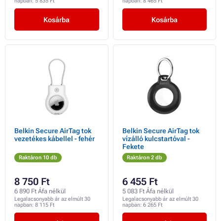
napban:
5 835 Ft
napban:
8 465 Ft
Kosárba
Kosárba
Belkin Secure AirTag tok
Belkin Secure AirTag tok
vezetékes kábellel - fehér
vízálló kulcstartóval -
Fekete
Raktáron 10 db
Raktáron 2 db
8 750 Ft
6 455 Ft
6 890 Ft Áfa nélkül
5 083 Ft Áfa nélkül
Legalacsonyabb ár az elmúlt 30
Legalacsonyabb ár az elmúlt 30
napban:
8 115 Ft
napban:
6 265 Ft