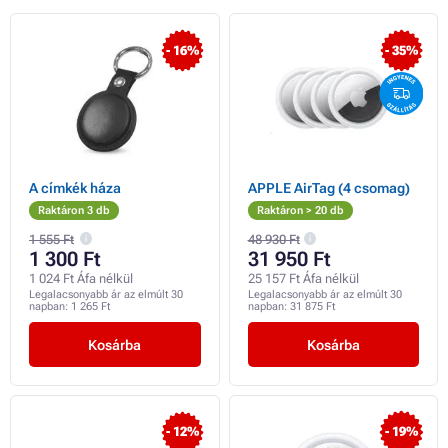
- 16%
- 35%
A címkék háza
APPLE AirTag (4 csomag)
Raktáron 3 db
Raktáron > 20 db
1 555 Ft
48 930 Ft
1 300 Ft
31 950 Ft
1 024 Ft Áfa nélkül
25 157 Ft Áfa nélkül
Legalacsonyabb ár az elmúlt 30
Legalacsonyabb ár az elmúlt 30
napban:
1 265 Ft
napban:
31 875 Ft
Kosárba
Kosárba
- 12%
- 19%