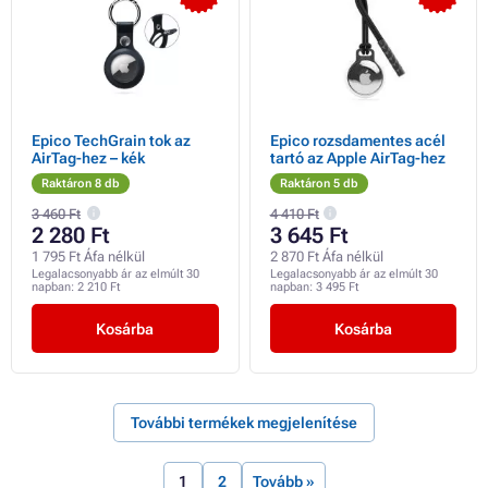
Epico TechGrain tok az
Epico rozsdamentes acél
AirTag-hez – kék
tartó az Apple AirTag-hez
Raktáron 8 db
Raktáron 5 db
3 460 Ft
4 410 Ft
2 280 Ft
3 645 Ft
1 795 Ft Áfa nélkül
2 870 Ft Áfa nélkül
Legalacsonyabb ár az elmúlt 30
Legalacsonyabb ár az elmúlt 30
napban:
2 210 Ft
napban:
3 495 Ft
Kosárba
Kosárba
További termékek megjelenítése
1
2
Tovább »