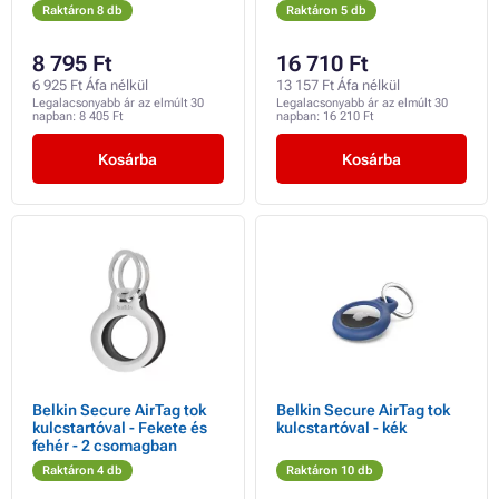
Raktáron 8 db
Raktáron 5 db
8 795 Ft
16 710 Ft
6 925 Ft Áfa nélkül
13 157 Ft Áfa nélkül
Legalacsonyabb ár az elmúlt 30
Legalacsonyabb ár az elmúlt 30
napban:
8 405 Ft
napban:
16 210 Ft
Kosárba
Kosárba
Belkin Secure AirTag tok
Belkin Secure AirTag tok
kulcstartóval - Fekete és
kulcstartóval - kék
fehér - 2 csomagban
Raktáron 4 db
Raktáron 10 db