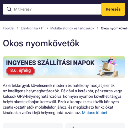
Keresés
Menü
Főoldal
Elektronika + IT
Mobiltelefonok és tartozékok
Okos nyomkövet
Okos nyomkövetők
Az értéktárgyak követésének modern és hatékony módját jelentik
az intelligens helymeghatározók. Például a kerékpár, pénztárca vagy
kulcsok GPS-helymeghatározóival könnyen nyomon követheti tárgyai
helyét okostelefonján keresztül. Ezek a kompakt eszközök könnyen
csatlakoztathatók mobiltelefonjához, és megbízható funkciókat
kínálnak a valós idejű helymeghatározáshoz.
Mutass többet