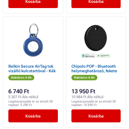
Kosárba
Kosárba
Belkin Secure AirTag tok
Chipolo POP - Bluetooth
vízálló kulcstartóval - Kék
helymeghatározó, fekete
Raktáron 4 db
Raktáron 4 db
6 740 Ft
13 950 Ft
5 307 Ft Áfa nélkül
10 984 Ft Áfa nélkül
Legalacsonyabb ár az elmúlt 30
Legalacsonyabb ár az elmúlt 30
napban:
5 290 Ft
napban:
10 695 Ft
Kosárba
Kosárba