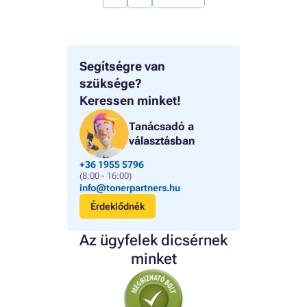
Segítségre van
szüksége?
Keressen minket!
Tanácsadó a
választásban
+36 1955 5796
(8:00 - 16:00)
info@tonerpartners.hu
Érdeklődnék
Az ügyfelek dicsérnek
minket