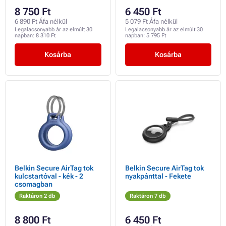
8 750 Ft
6 450 Ft
6 890 Ft Áfa nélkül
5 079 Ft Áfa nélkül
Legalacsonyabb ár az elmúlt 30
Legalacsonyabb ár az elmúlt 30
napban:
8 310 Ft
napban:
5 795 Ft
Kosárba
Kosárba
Belkin Secure AirTag tok
Belkin Secure AirTag tok
kulcstartóval - kék - 2
nyakpánttal - Fekete
csomagban
Raktáron 2 db
Raktáron 7 db
8 800 Ft
6 450 Ft