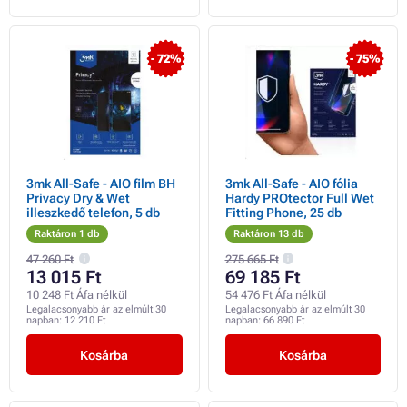
- 72%
- 75%
3mk All-Safe - AIO film BH
3mk All-Safe - AIO fólia
Privacy Dry & Wet
Hardy PROtector Full Wet
illeszkedő telefon, 5 db
Fitting Phone, 25 db
Raktáron 1 db
Raktáron 13 db
47 260 Ft
275 665 Ft
13 015 Ft
69 185 Ft
10 248 Ft Áfa nélkül
54 476 Ft Áfa nélkül
Legalacsonyabb ár az elmúlt 30
Legalacsonyabb ár az elmúlt 30
napban:
12 210 Ft
napban:
66 890 Ft
Kosárba
Kosárba