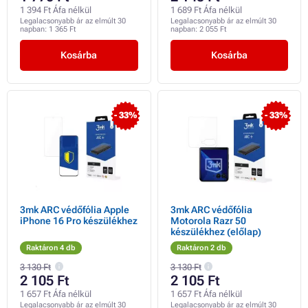
1 394 Ft Áfa nélkül
1 689 Ft Áfa nélkül
Legalacsonyabb ár az elmúlt 30
Legalacsonyabb ár az elmúlt 30
napban:
1 365 Ft
napban:
2 055 Ft
Kosárba
Kosárba
- 33%
- 33%
3mk ARC védőfólia Apple
3mk ARC védőfólia
iPhone 16 Pro készülékhez
Motorola Razr 50
készülékhez (előlap)
Raktáron 4 db
Raktáron 2 db
3 130 Ft
3 130 Ft
2 105 Ft
2 105 Ft
1 657 Ft Áfa nélkül
1 657 Ft Áfa nélkül
Legalacsonyabb ár az elmúlt 30
Legalacsonyabb ár az elmúlt 30