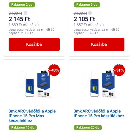
Raktáron 2 db
Raktáron 3 db
3 130 Ft
3 130 Ft
2 145 Ft
2 105 Ft
1 689 Ft Áfa nélkül
1 657 Ft Áfa nélkül
Legalacsonyabb ár az elmúlt 30
Legalacsonyabb ár az elmúlt 30
napban:
2 055 Ft
napban:
1 325 Ft
Kosárba
Kosárba
- 43%
- 31%
3mk ARC védőfólia Apple
3mk ARC védőfólia Apple
iPhone 15 Pro Max
iPhone 15 Pro készülékhez
készülékhez
Raktáron 16 db
Raktáron 20 db