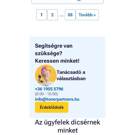
1
2
88
Tovább »
Segítségre van
szüksége?
Keressen minket!
Tanácsadó a
választásban
+36 1955 5796
(8:00 - 16:00)
info@tonerpartners.hu
Érdeklődnék
Az ügyfelek dicsérnek
minket