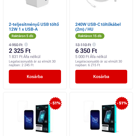
2-teljesítményű USB töltő
240W USB-C töltőkábel
12W 1 x USB-A
(2m) / HU
Raktáron 5 db
Raktáron 15 db
4 950 Ft
13 110 Ft
2 325 Ft
6 350 Ft
1 831 Ft Áfa nélkül
5 000 Ft Áfa nélkül
Legalacsonyabb ár az elmúlt 30
Legalacsonyabb ár az elmúlt 30
napban:
2 245 Ft
napban:
6 215 Ft
Kosárba
Kosárba
- 51%
- 51%