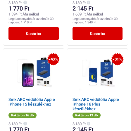
3 130 Ft
3 130 Ft
1 770 Ft
2 145 Ft
1 394 Ft Áfa nélkül
1 689 Ft Áfa nélkül
Legalacsonyabb ár az elmúlt 30
Legalacsonyabb ár az elmúlt 30
napban:
1 710 Ft
napban:
1 340 Ft
Kosárba
Kosárba
- 43%
- 31%
3mk ARC védőfólia Apple
3mk ARC védőfólia Apple
iPhone 15 készülékhez
iPhone 16 Plus
készülékhez
Raktáron 16 db
Raktáron 13 db
3 130 Ft
3 130 Ft
1 770 Ft
2 145 Ft