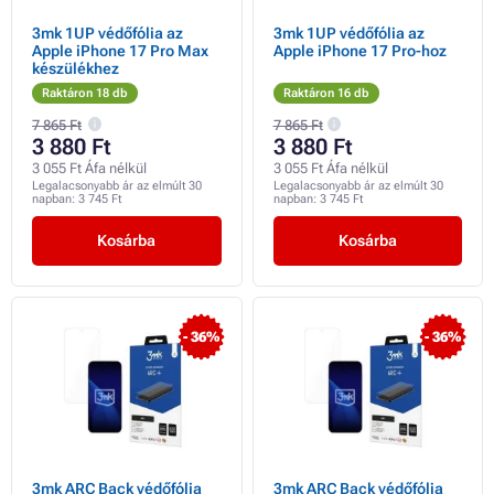
3mk 1UP védőfólia az
3mk 1UP védőfólia az
Apple iPhone 17 Pro Max
Apple iPhone 17 Pro-hoz
készülékhez
Raktáron 18 db
Raktáron 16 db
7 865 Ft
7 865 Ft
3 880 Ft
3 880 Ft
3 055 Ft Áfa nélkül
3 055 Ft Áfa nélkül
Legalacsonyabb ár az elmúlt 30
Legalacsonyabb ár az elmúlt 30
napban:
3 745 Ft
napban:
3 745 Ft
Kosárba
Kosárba
- 36%
- 36%
3mk ARC Back védőfólia
3mk ARC Back védőfólia