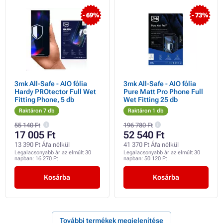
- 69%
- 73%
3mk All-Safe - AIO fólia
3mk All-Safe - AIO fólia
Hardy PROtector Full Wet
Pure Matt Pro Phone Full
Fitting Phone, 5 db
Wet Fitting 25 db
Raktáron 7 db
Raktáron 1 db
55 140 Ft
196 780 Ft
17 005 Ft
52 540 Ft
13 390 Ft Áfa nélkül
41 370 Ft Áfa nélkül
Legalacsonyabb ár az elmúlt 30
Legalacsonyabb ár az elmúlt 30
napban:
16 270 Ft
napban:
50 120 Ft
Kosárba
Kosárba
További termékek megjelenítése