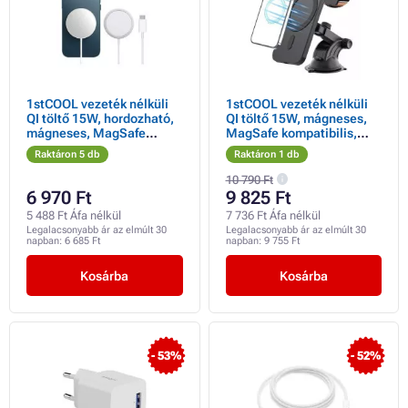
1stCOOL vezeték nélküli
1stCOOL vezeték nélküli
QI töltő 15W, hordozható,
QI töltő 15W, mágneses,
mágneses, MagSafe
MagSafe kompatibilis,
kompatibilis, fehér
fekete
Raktáron 5 db
Raktáron 1 db
színben
10 790 Ft
6 970 Ft
9 825 Ft
5 488 Ft Áfa nélkül
7 736 Ft Áfa nélkül
Legalacsonyabb ár az elmúlt 30
Legalacsonyabb ár az elmúlt 30
napban:
6 685 Ft
napban:
9 755 Ft
Kosárba
Kosárba
- 53%
- 52%