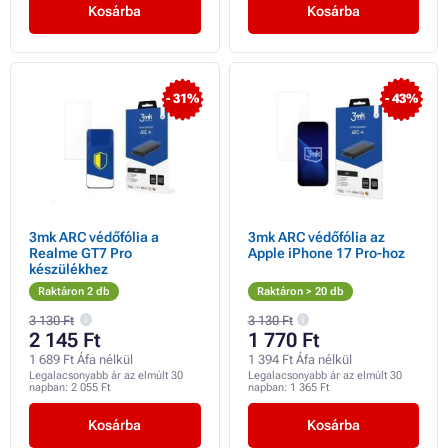
Kosárba
Kosárba
- 31%
- 43%
3mk ARC védőfólia a
3mk ARC védőfólia az
Realme GT7 Pro
Apple iPhone 17 Pro-hoz
készülékhez
Raktáron 2 db
Raktáron > 20 db
3 130 Ft
3 130 Ft
2 145 Ft
1 770 Ft
1 689 Ft Áfa nélkül
1 394 Ft Áfa nélkül
Legalacsonyabb ár az elmúlt 30
Legalacsonyabb ár az elmúlt 30
napban:
2 055 Ft
napban:
1 365 Ft
Kosárba
Kosárba