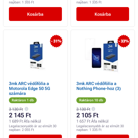
napban:
1 355 Ft
napban:
1 335 Ft
Kosárba
Kosárba
- 31%
- 33%
3mk ARC védőfólia a
3mk ARC védőfólia a
Motorola Edge 50 5G
Nothing Phone-hoz (3)
számára
Raktáron 1 db
Raktáron 10 db
3 130 Ft
3 130 Ft
2 145 Ft
2 105 Ft
1 689 Ft Áfa nélkül
1 657 Ft Áfa nélkül
Legalacsonyabb ár az elmúlt 30
Legalacsonyabb ár az elmúlt 30
napban:
2 055 Ft
napban:
1 335 Ft