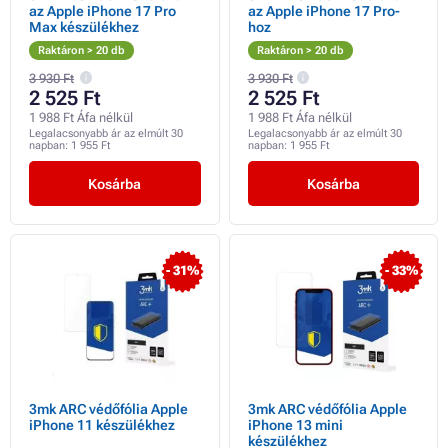
az Apple iPhone 17 Pro
az Apple iPhone 17 Pro-
Max készülékhez
hoz
Raktáron > 20 db
Raktáron > 20 db
3 930 Ft
3 930 Ft
2 525 Ft
2 525 Ft
1 988 Ft Áfa nélkül
1 988 Ft Áfa nélkül
Legalacsonyabb ár az elmúlt 30
Legalacsonyabb ár az elmúlt 30
napban:
1 955 Ft
napban:
1 955 Ft
Kosárba
Kosárba
- 31%
- 33%
3mk ARC védőfólia Apple
3mk ARC védőfólia Apple
iPhone 11 készülékhez
iPhone 13 mini
készülékhez