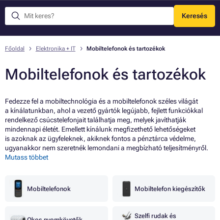
Keresés
Menü
Főoldal
Elektronika + IT
Mobiltelefonok és tartozékok
Mobiltelefonok és tartozékok
Fedezze fel a mobiltechnológia és a mobiltelefonok széles világát
a kínálatunkban, ahol a vezető gyártók legújabb, fejlett funkciókkal
rendelkező csúcstelefonjait találhatja meg, melyek javíthatják
mindennapi életét. Emellett kínálunk megfizethető lehetőségeket
is azoknak az ügyfeleknek, akiknek fontos a pénztárca védelme,
ugyanakkor nem szeretnék lemondani a megbízható teljesítményről.
Mutass többet
Mobiltelefonok
Mobiltelefon kiegészítők
Szelfi rudak és
Okos nyomkövetők